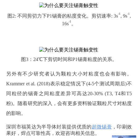
-1
-1
图
2: 不同剪切力下P1锡膏的粘度变化。
剪切速率
: 3s
, 9s
,
-1
16s
。
图
3：24℃下剪切时间和P1锡膏粘度的关系。
另外有不少研究者认为颗粒大小对粘度也会有影响。
Krammer et al. (2018)表示稳定情况下(4-5个测试周期后)不
同粒径的锡膏之间粘度差异可高达20-30% (T3, T4和T5
粉)。随着研究的深入，会有更多资料验证颗粒尺寸对粘度
的影响。
深圳市福英达
为半导体封装提供优质的
超微锡膏
，印刷效
果好，焊点可靠性高，欢迎咨询相关信息。