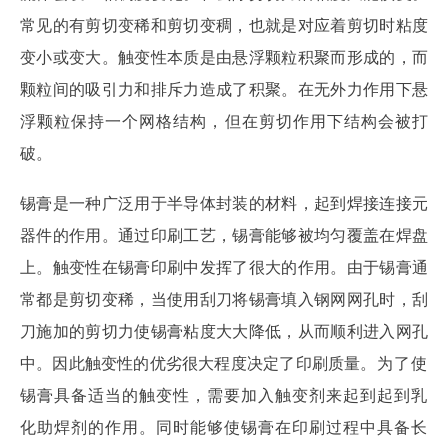
常见的有剪切变稀和剪切变稠，也就是对应着剪切时粘度
变小或变大。触变性本质是由悬浮颗粒积聚而形成的，而
颗粒间的吸引力和排斥力造成了积聚。在无外力作用下悬
浮颗粒保持一个网格结构，但在剪切作用下结构会被打
破。
锡膏是一种广泛用于半导体封装的材料，起到焊接连接元
器件的作用。通过印刷工艺，锡膏能够被均匀覆盖在焊盘
上。触变性在锡膏印刷中发挥了很大的作用。由于锡膏通
常都是剪切变稀，当使用刮刀将锡膏填入钢网网孔时，刮
刀施加的剪切力使锡膏粘度大大降低，从而顺利进入网孔
中。因此触变性的优劣很大程度决定了印刷质量。
为了使
锡膏具备适当的触变性
，
需要加入触变剂来起到
起到乳
化助焊剂的作
用。同时能够使
锡膏
在印刷
过程中
具备长