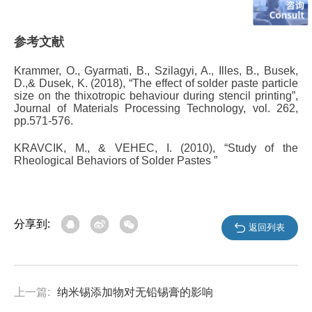
参考文献
Krammer, O., Gyarmati, B., Szilagyi, A., Illes, B., Busek,
D.,& Dusek, K. (2018), “
The effect of solder paste particle
size on the thixotropic behaviour during stencil printing”,
Journal of Materials Processing Technology, vol. 262,
pp.571-576.
KRAVCIK, M., & VEHEC, I. (2010), “Study of the
Rheological Behaviors of Solder Pastes ”
分享到:
返回列表
上一篇:
纳米锡添加物对无铅锡膏的影响