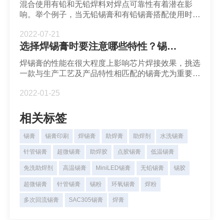
混合使用有铅和无铅焊料对焊点可靠性有着潜在影
响。举个例子，当无铅锡膏和有铅锡膏搭配使用时会
发生向后兼容性。Sn63Pb37锡膏熔点要低于SAC合
2022-07-21
金，因此焊盘上的Sn63Pb37会先熔化，而SAC焊球
选择焊锡膏时要注意哪些特性？锡膏的触变性对锡膏印刷有何意义？
仍未熔化。熔化后的Pb会扩散到SAC焊球晶粒边
界，从而产生的焊点性质不稳定且容易失效。
焊锡膏的性能在很大程度上影响芯片焊接效果，挑选
一款与生产工艺及产品特性相匹配的锡膏尤为重要。
锡膏的应用特性从各方面描述了焊锡膏的性能，那么
2022-01-25
选择焊锡膏时要注意哪些特性？锡膏的触变性对锡膏
印刷有何意义？
相关标签
锡膏
锡膏印刷
焊锡膏
助焊膏
助焊剂
水洗锡膏
针管锡膏
超微锡膏
助焊胶
点胶锡膏
低温锡膏
免洗助焊剂
高温锡膏
MiniLED锡膏
无铅锡膏
锡胶
超微锡膏
针管锡膏
锡粉
环氧锡膏
焊粉
多次回流锡膏
SAC305锡膏
焊膏