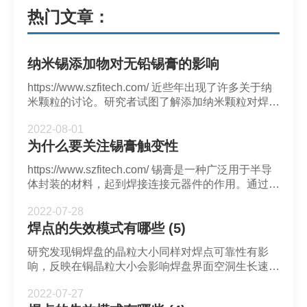
热门文章：
纳米锡添加物对无铅锡膏的影响
https://www.szfitech.com/ 近些年出现了许多关于纳
米颗粒的讨论。研究者试图了解添加纳米颗粒对焊料
性质的影响。
2022-08-01
为什么要关注锡膏触变性
https://www.szfitech.com/ 锡膏是一种广泛用于半导
体封装的材料，起到焊接连接元器件的作用。通过印
刷工艺，锡膏能够被均匀覆盖在焊盘上。触变性在锡
2022-07-28
膏印刷中发挥了很大的作用。
焊点的失效模式有哪些 (5)
研究发现铜焊盘的晶粒大小同样对焊点可靠性有影
响，反映在铜晶粒大小会影响焊盘界面空洞生长速
率。空洞积聚成为裂纹并导致焊点断裂。本文会介绍
2022-07-27
铜焊盘晶粒大小对焊点的影响。