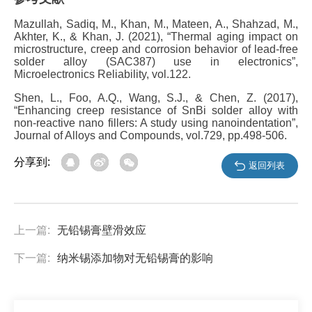
Mazullah, Sadiq, M., Khan, M., Mateen, A., Shahzad, M.,
Akhter, K., & Khan, J. (2021), “
Thermal aging impact on
microstructure, creep and corrosion behavior of lead-free
solder alloy (SAC387) use in electronics
”
,
Microelectronics Reliability, vol.122.
Shen, L., Foo, A.Q., Wang, S.J., & Chen, Z. (2017),
“
Enhancing creep resistance of SnBi solder alloy with
non-reactive nano fillers: A study using nanoindentation”
,
Journal of Alloys and Compounds, vol.729, pp.498-506.
分享到:
返回列表
上一篇:
无铅锡膏壁滑效应
下一篇:
纳米锡添加物对无铅锡膏的影响