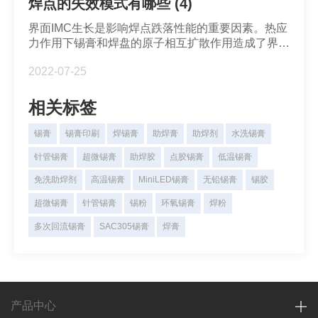
焊点的失效模式有哪些 (4)
界面IMC生长是影响焊点跌落性能的重要因素。热应
力作用下锡膏和焊盘的原子相互扩散作用造成了界面
IMC生长。
2022-07-25
相关标签
锡膏
锡膏印刷
焊锡膏
助焊膏
助焊剂
水洗锡膏
针管锡膏
超微锡膏
助焊胶
点胶锡膏
低温锡膏
免洗助焊剂
高温锡膏
MiniLED锡膏
无铅锡膏
锡胶
超微锡膏
针管锡膏
锡粉
环氧锡膏
焊粉
多次回流锡膏
SAC305锡膏
焊膏
产品中心