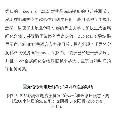
类似的，
Zuo et al.
(2015)
对共晶
SnBi锡膏的电迁移测试，
发现在电和热应力耦合作用测试后期，高电流密度造成电
迁移，改变了由质量传输引起的界面力学，加快生成金属
间化合物，并导致了最终的焊点失效。Zuo et al.实验结果
显示在260小时电热耦合应力作用后，焊点出现了明显的空
洞和棒状铋挤压(extrusions) (图3)。 裂纹已经进一步发展，
并且Cu-Sn金属间化合物厚度越来越大，呈现出和时间的
正相关关系。
3
2
图
3. SnBi58锡膏在电流密度2x10
和热循环状态下测
A/cm
试
260小时后的
SEM图；(a)阴极，(b)阳极 (Zuo et al.,
2015)。