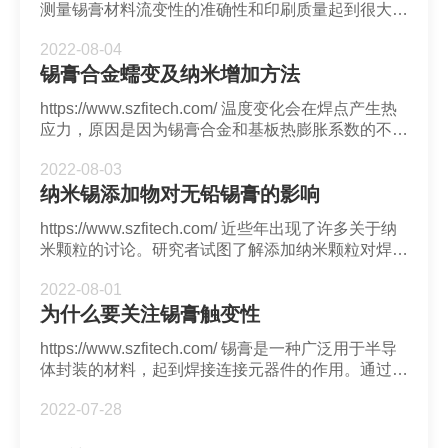
测量锡膏材料流变性的准确性和印刷质量起到很大影
响。由于锡膏颗粒和几何结构存在各种复杂吸引力和
2022-08-04
排斥力的相互作用，从而会可能导致壁滑问题。
锡膏合金蠕变及纳米增加方法
https://www.szfitech.com/ 温度变化会在焊点产生热
应力，原因是因为锡膏合金和基板热膨胀系数的不匹
配。这些应力可能会导致锡膏合金出现晶界滑动形成
2022-08-03
位错并发生蠕变，从而导致裂纹。
纳米锡添加物对无铅锡膏的影响
https://www.szfitech.com/ 近些年出现了许多关于纳
米颗粒的讨论。研究者试图了解添加纳米颗粒对焊料
性质的影响。
2022-08-01
为什么要关注锡膏触变性
https://www.szfitech.com/ 锡膏是一种广泛用于半导
体封装的材料，起到焊接连接元器件的作用。通过印
刷工艺，锡膏能够被均匀覆盖在焊盘上。触变性在锡
2022-07-28
膏印刷中发挥了很大的作用。