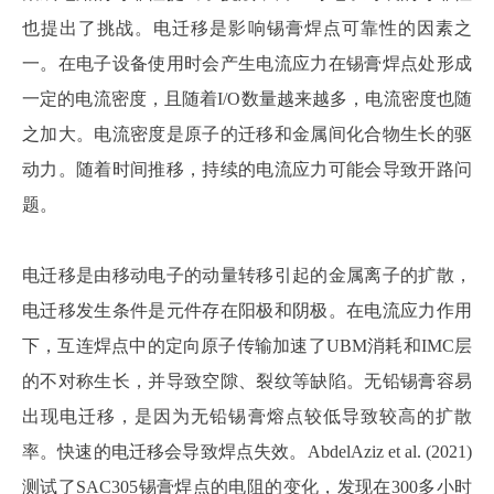
也提出了挑战。电迁移是影响锡膏焊点可靠性的因素之
一。在电子设备使用时会产生电流应力在锡膏焊点处形成
一定的电流密度，且随着
I/O数量越来越多，电流密度也随
之加大。电流密度是原子的迁移和金属间化合物生长的驱
动力。随着时间推移，持续的电流应力可能会导致开路问
题。
电迁移是由移动电子的动量转移引起的金属离子的扩散，
电迁移发生条件是元件存在阳极和阴极。在电流应力作用
下，互连焊点中的定向原子传输加速了
UBM消耗和IMC层
的不对称生长，并导致空隙、裂纹等缺陷。无铅锡膏容易
出现电迁移，是因为无铅锡膏熔点较低导致较高的扩散
率。快速的电迁移会导致焊点失效。
AbdelAziz et al. (2021)
测试了
SAC305锡膏焊点的电阻的变化，发现在300多小时