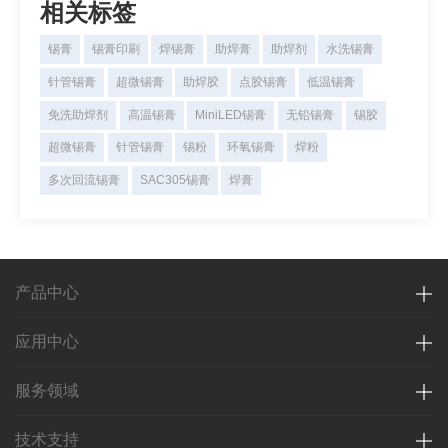
相关标签
锡膏
锡膏印刷
焊锡膏
助焊膏
助焊剂
水洗锡膏
针管锡膏
超微锡膏
助焊胶
点胶锡膏
低温锡膏
免洗助焊剂
高温锡膏
MiniLED锡膏
无铅锡膏
锡胶
超微锡膏
针管锡膏
锡粉
环氧锡膏
焊粉
多次回流锡膏
SAC305锡膏
焊膏
产品中心
应用中心
服务领域
技术支持