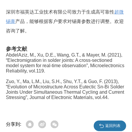
深圳市福英达工业技术有限公司致力于生成高可靠性
超微
锡膏
产品，能够根据客户要求对锡膏参数进行调整。欢迎
咨询了解。
参考文献
AbdelAziz, M., Xu, D.E., Wang, G.T., & Mayer, M. (2021),
“Electromigration in solder joints: A cross-sectioned
model system for real-time observation”, Microelectronics
Reliability, vol.119.
Zuo, Y., Ma, L.M., Liu, S.H., Shu, Y.T., & Guo, F. (2013),
“Evolution of Microstructure Across Eutectic Sn-Bi Solder
Joints Under Simultaneous Thermal Cycling and Current
Stressing”, Journal of Electronic Materials, vol.44.
分享到:
返回列表