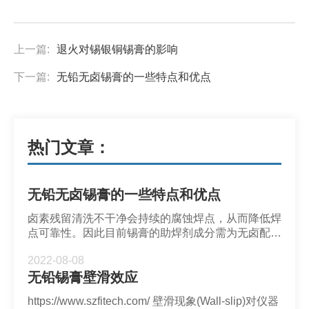
上一篇:
退火对锡银铜锡膏的影响
下一篇:
无铅无卤锡膏的一些特点和优点
热门文章：
无铅无卤锡膏的一些特点和优点
卤素残留清洗不干净会持续的腐蚀焊点，从而降低焊
点可靠性。因此目前锡膏的助焊剂成分需为无卤配
方，也就是氯含量和溴含量小于900ppm且总和不超
2022-08-08
过1500ppm。此外，随着无铅化的普及，无铅锡膏
无铅锡膏壁滑效应
成为主流封装材料，无铅和无卤的搭配则大受欢迎。
https://www.szfitech.com/ 壁滑现象(Wall-slip)对仪器