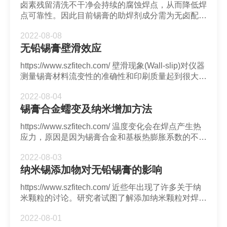
卤素残留清洗不干净会持续的腐蚀焊点，从而降低焊
点可靠性。因此目前锡膏的助焊剂成分需为无卤配
方，也就是氯含量和溴含量小于900ppm且总和不超
2022-08-08
过1500ppm。此外，随着无铅化的普及，无铅锡膏
无铅锡膏壁滑效应
成为主流封装材料，无铅和无卤的搭配则大受欢迎。
https://www.szfitech.com/ 壁滑现象(Wall-slip)对仪器
测量锡膏材料流变性的准确性和印刷质量起到很大影
响。由于锡膏颗粒和几何结构存在各种复杂吸引力和
2022-08-04
排斥力的相互作用，从而会可能导致壁滑问题。
锡膏合金蠕变及纳米增加方法
https://www.szfitech.com/ 温度变化会在焊点产生热
应力，原因是因为锡膏合金和基板热膨胀系数的不匹
配。这些应力可能会导致锡膏合金出现晶界滑动形成
2022-08-03
位错并发生蠕变，从而导致裂纹。
纳米锡添加物对无铅锡膏的影响
https://www.szfitech.com/ 近些年出现了许多关于纳
米颗粒的讨论。研究者试图了解添加纳米颗粒对焊料
性质的影响。
2022-08-01