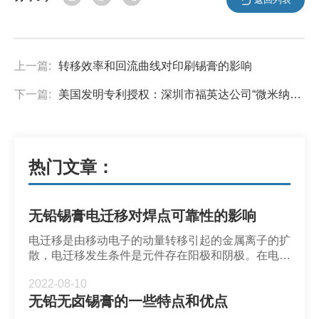
上一篇:
转移效率和回流曲线对印刷锡膏的影响
下一篇:
美国发明专利授权：深圳市福英达公司“微米纳米颗粒增强型复合焊料及其制备方法”
热门文章：
无铅锡膏电迁移对焊点可靠性的影响
电迁移是由移动电子的动量转移引起的金属离子的扩
散，电迁移发生条件是元件存在阳极和阴极。在电流
应力作用下，互连焊点中的定向原子传输加速了
2022-08-10
UBM消耗和IMC层的不对称生长，并导致空隙、裂
无铅无卤锡膏的一些特点和优点
纹等缺陷。