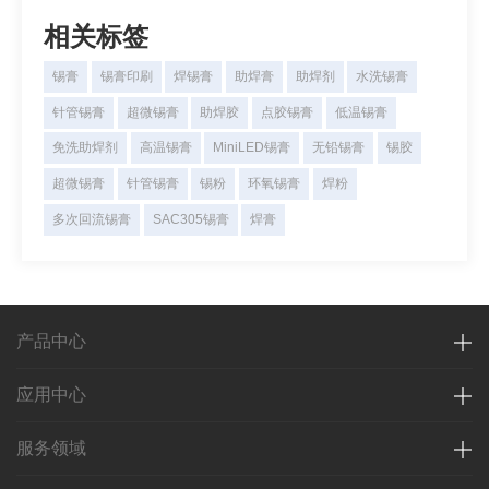
相关标签
锡膏
锡膏印刷
焊锡膏
助焊膏
助焊剂
水洗锡膏
针管锡膏
超微锡膏
助焊胶
点胶锡膏
低温锡膏
免洗助焊剂
高温锡膏
MiniLED锡膏
无铅锡膏
锡胶
超微锡膏
针管锡膏
锡粉
环氧锡膏
焊粉
多次回流锡膏
SAC305锡膏
焊膏
产品中心
应用中心
服务领域