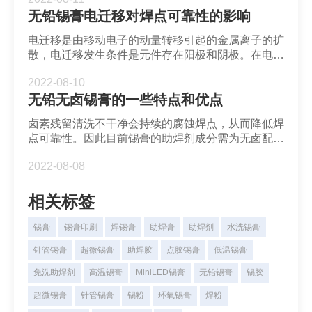
材料特征的关键因素。
无铅锡膏电迁移对焊点可靠性的影响
电迁移是由移动电子的动量转移引起的金属离子的扩
散，电迁移发生条件是元件存在阳极和阴极。在电流
应力作用下，互连焊点中的定向原子传输加速了
2022-08-10
UBM消耗和IMC层的不对称生长，并导致空隙、裂
无铅无卤锡膏的一些特点和优点
纹等缺陷。
卤素残留清洗不干净会持续的腐蚀焊点，从而降低焊
点可靠性。因此目前锡膏的助焊剂成分需为无卤配
方，也就是氯含量和溴含量小于900ppm且总和不超
2022-08-08
过1500ppm。此外，随着无铅化的普及，无铅锡膏
成为主流封装材料，无铅和无卤的搭配则大受欢迎。
相关标签
锡膏
锡膏印刷
焊锡膏
助焊膏
助焊剂
水洗锡膏
针管锡膏
超微锡膏
助焊胶
点胶锡膏
低温锡膏
免洗助焊剂
高温锡膏
MiniLED锡膏
无铅锡膏
锡胶
超微锡膏
针管锡膏
锡粉
环氧锡膏
焊粉