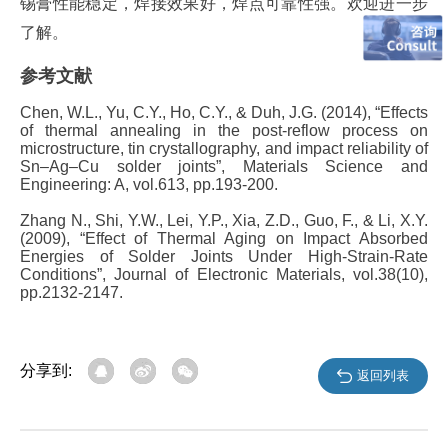
锡膏性能稳定，焊接效果好，焊点可靠性强。欢迎进一步
了解。
参考文献
Chen, W.L., Yu, C.Y., Ho, C.Y., & Duh, J.G. (2014), “Effects
of thermal annealing in the post-reflow process on
microstructure, tin crystallography, and impact reliability of
Sn–Ag–Cu solder joints”, Materials Science and
Engineering: A, vol.613, pp.193-200.
Zhang N., Shi, Y.W., Lei, Y.P., Xia, Z.D., Guo, F., & Li, X.Y.
(2009), “Effect of Thermal Aging on Impact Absorbed
Energies of Solder Joints Under High-Strain-Rate
Conditions”, Journal of Electronic Materials, vol.38(10),
pp.2132-2147.
分享到:
返回列表