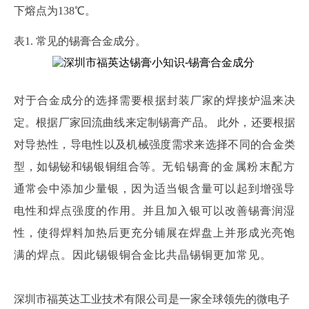
下熔点为138℃。
表
1. 常见的锡膏合金成分。
对于合金成分的选择需要根据封装厂家的焊接炉温来决
定。根据厂家回流曲线来定制锡膏产品。
此外，还要根据
对导热性，导电性以及机械强度需求来选择不同的合金类
型，如锡铋和锡银铜组合等
。
无铅锡膏
的金属粉末配方
通常会中
添加
少量
银，
因为适当
银
含量可以起到
增强导
电性
和焊点强度的作用
。
并且加入银可以改善锡膏润湿
性，使得焊料加热后更充分铺展在焊盘上并形成光亮饱
满的焊点。因此锡银铜合金比共晶锡铜更加常见。
深圳市福英达工业技术有限公司是一家全球领先的微电子