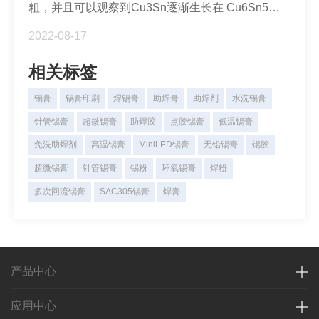
粗，并且可以观察到Cu3Sn逐渐生长在 Cu6Sn5层
和Cu基板之间的界面处。在经过众多研究者实验
2022-08-17
后，发现了热退火是一种能够提高焊点冲击可靠性的
工艺。
相关标签
锡膏
锡膏印刷
焊锡膏
助焊膏
助焊剂
水洗锡膏
针管锡膏
超微锡膏
助焊胶
点胶锡膏
低温锡膏
免洗助焊剂
高温锡膏
MiniLED锡膏
无铅锡膏
锡胶
超微锡膏
针管锡膏
锡粉
环氧锡膏
焊粉
多次回流锡膏
SAC305锡膏
焊膏
产品中心
应用中心