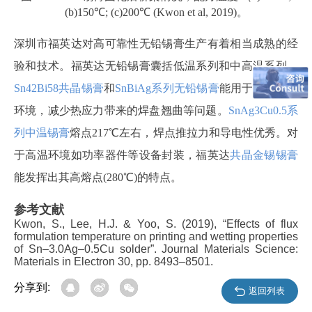
(b)150℃; (c)200℃ (
Kwon et al, 2019)。
深圳市福英达对高可靠性无铅锡膏生产有着相当成熟的经
验和技术。福英达无铅锡膏囊括低温系列和中高温系列。
Sn42Bi58共晶锡膏
和
SnBiAg系列无铅锡膏
能用于低温焊接
环境，减少热应力带来的焊盘翘曲等问题。
SnAg3Cu0.5系
列中温锡膏
熔点217℃左右，焊点推拉力和导电性优秀。对
于高温环境如功率器件等设备封装，福英达
共晶金锡锡膏
能发挥出其高熔点(280℃)的特点。
参考文献
Kwon, S., Lee, H.J. & Yoo, S.
(2019),
“Effects of flux
formulation temperature on printing and wetting properties
of Sn–3.0Ag–0.5Cu solder”. J
ournal
Mater
ials
Sci
ence
:
Mater
ials in
Electron 30,
pp.
8493–8501
.
分享到:
返回列表