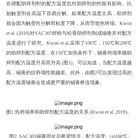
在调配助焊剂时的配方温度也对助焊剂的性能有影响。比
如触变剂在高温下容易分解。如果配方温度太高，助焊剂
就会因为触变性分解而粘度下降，从而导致热坍塌。
Kwon
et al. (2019)对SAC305焊粉与松香助焊剂制成锡膏并对配方
温度进行了研究。Kwon et al.采用了100℃，150℃和200℃
的助焊剂配方温度，在150℃加热条件下，锡膏坍塌率随助
焊剂配方温度升高而升高 (图1)。可以知道，当配方温度越
高，锡膏的抗坍塌性能越差。此外，由图2可以发现过高的
配方温度锡膏会造成更严重的锡膏桥连现象。
图
1.热坍塌率和助焊剂配方温度的关系 (
Kwon et al, 2019)。
图
2. SAC305锡膏固化后桥梁情况，配方温度:（a)100℃;