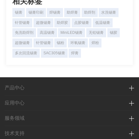
相关标签
锡膏
锡膏印刷
焊锡膏
助焊膏
助焊剂
水洗锡膏
针管锡膏
超微锡膏
助焊胶
点胶锡膏
低温锡膏
免洗助焊剂
高温锡膏
MiniLED锡膏
无铅锡膏
锡胶
超微锡膏
针管锡膏
锡粉
环氧锡膏
焊粉
多次回流锡膏
SAC305锡膏
焊膏
产品中心
应用中心
服务领域
技术支持