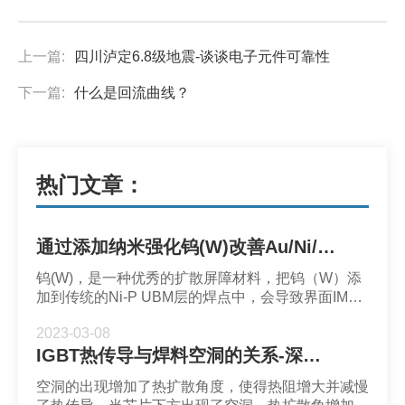
上一篇:
四川泸定6.8级地震-谈谈电子元件可靠性
下一篇:
什么是回流曲线？
热门文章：
通过添加纳米强化钨(W)改善Au/Ni/Cu焊盘上Sn57.6Bi0.4Ag焊点的时效和电迁移力学性能-深圳市福英达
钨(W)，是一种优秀的扩散屏障材料，把钨（W）添
加到传统的Ni-P UBM层的焊点中，会导致界面IMC
的生长明显延缓。通过在Sn57.6Bi0.4Ag-W纳米复合
2023-03-08
焊料中加入浓度为0.5wt%的W纳米颗粒，制备了
IGBT热传导与焊料空洞的关系-深圳福英达
Sn57.6Bi0.4Ag焊料，研究Au/Ni/Cu焊盘上无W和含
W的焊点在老化和电迁移过程中的微观结构演变。
空洞的出现增加了热扩散角度，使得热阻增大并减慢