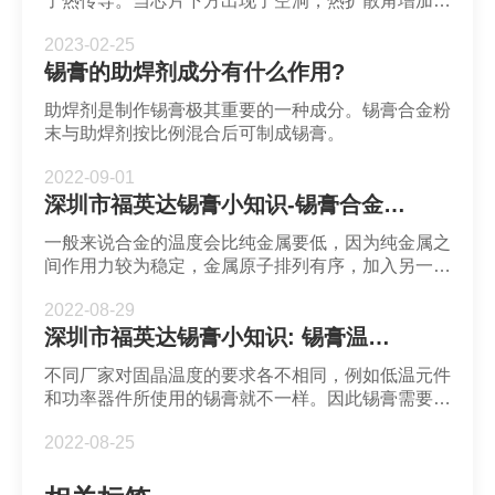
了热传导。当芯片下方出现了空洞，热扩散角增加，
使得传热面积增大，并减小空洞下方的热阻。空洞对
2023-02-25
自热扩散和互耦都有影响。如果二极管的芯片面积比
​锡膏的助焊剂成分有什么作用?
IGBT小，则二极管与IGBT的耦合热阻比IGBT与二极
管的耦合热阻更容易受到空洞影响。
助焊剂是制作锡膏极其重要的一种成分。锡膏合金粉
末与助焊剂按比例混合后可制成锡膏。
2022-09-01
深圳市福英达锡膏小知识-锡膏合金成分
一般来说合金的温度会比纯金属要低，因为纯金属之
间作用力较为稳定，金属原子排列有序，加入另一种
金属则会增加作用力并影响金属内部排列从而改变内
2022-08-29
能和温度。
深圳市福英达锡膏小知识: 锡膏温度性质
不同厂家对固晶温度的要求各不相同，例如低温元件
和功率器件所使用的锡膏就不一样。因此锡膏需要能
够适应不同的封装温度。
2022-08-25