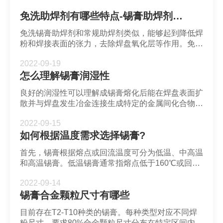
免洗助焊剂有哪些特点-锡膏助焊剂-深圳市福英达
免洗锡膏助焊剂和常规助焊剂类似，能够起到降低焊
粉和焊接表面的张力，去除焊盘氧化层等作用。免洗
指的是焊接后残留物极少且无害，焊点电性能良好，
2022-09-19
在特定应用环境下能够允许不清洗。免洗助焊剂固体
怎么理解锡膏润湿性
成分较少，大概只占锡膏助焊剂总量的5%以下。
良好的润湿性可以理解成锡膏熔化后能在焊盘表面扩
散并与焊盘发生冶金连接生成特定的金属间化合物。
判断润湿性的方式是观察锡膏与焊盘之间形成的角度
2022-09-15
如何根据温度需求选择锡膏?
首先，锡膏根据熔点或回流温度可分为低温、中高温
和高温锡膏。低温锡膏通常指熔点低于160℃或回流
温度低于200℃的锡膏产品。
2022-09-14
锡膏合金颗粒尺寸有哪些
目前存在T2-T10种类的锡膏。每种类型对应不同焊
粉尺寸。要求80%合金颗粒尺寸分布在特定区间内。