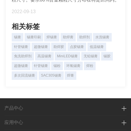
2022-09-13
相关标签
锡膏
锡膏印刷
焊锡膏
助焊膏
助焊剂
水洗锡膏
针管锡膏
超微锡膏
助焊胶
点胶锡膏
低温锡膏
免洗助焊剂
高温锡膏
MiniLED锡膏
无铅锡膏
锡胶
超微锡膏
针管锡膏
锡粉
环氧锡膏
焊粉
多次回流锡膏
SAC305锡膏
焊膏
产品中心
应用中心