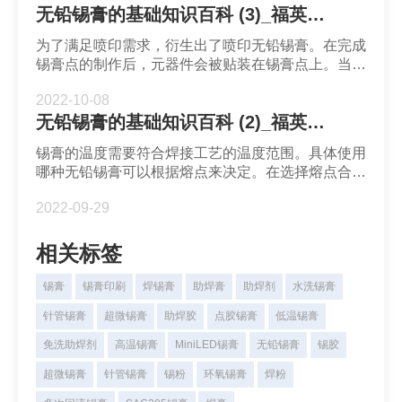
无铅锡膏的基础知识百科 (3)_福英达焊锡膏
为了满足喷印需求，衍生出了喷印无铅锡膏。在完成
锡膏点的制作后，元器件会被贴装在锡膏点上。当所
有贴装工作完成后，PCB会进入回流炉进行回流焊
2022-10-08
接或通过热压方式完成焊接。
无铅锡膏的基础知识百科 (2)_福英达焊锡膏
锡膏的温度需要符合焊接工艺的温度范围。具体使用
哪种无铅锡膏可以根据熔点来决定。在选择熔点合适
的锡膏后可以根据供应商指导使用印刷工艺，点胶工
2022-09-29
艺，喷印工艺等将锡膏涂覆在焊盘上。
相关标签
锡膏
锡膏印刷
焊锡膏
助焊膏
助焊剂
水洗锡膏
针管锡膏
超微锡膏
助焊胶
点胶锡膏
低温锡膏
免洗助焊剂
高温锡膏
MiniLED锡膏
无铅锡膏
锡胶
超微锡膏
针管锡膏
锡粉
环氧锡膏
焊粉