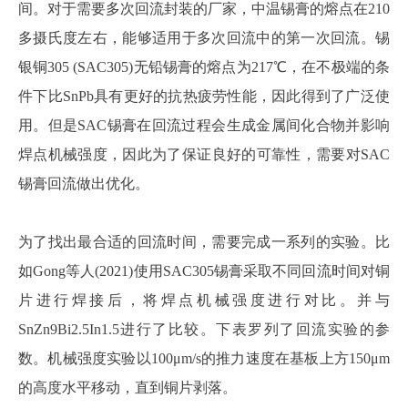
间。对于需要多次回流封装的厂家，中温锡膏的熔点在
210
多摄氏度左右，能够适用于多次回流中的第一次回流。锡
银铜305 (SAC305)无铅锡膏的熔点为217℃，在不极端的条
件下比SnPb具有更好的抗热疲劳性能，因此得到了广泛使
用。但是SAC锡膏在回流过程会生成金属间化合物并影响
焊点机械强度，因此为了保证良好的可靠性，需要对SAC
锡膏回流做出优化。
为了找出最合适的回流时间，需要完成一系列的实验。比
如
Gong等人(2021)使用SAC305锡膏采取不同回流时间对铜
片进行焊接后，将焊点机械强度进行对比。并与
SnZn9Bi2.5In1.5进行了比较。下表罗列了回流实验的参
数。机械强度实验以100μm/s的推力速度在基板上方150μm
的高度水平移动，直到铜片剥落。