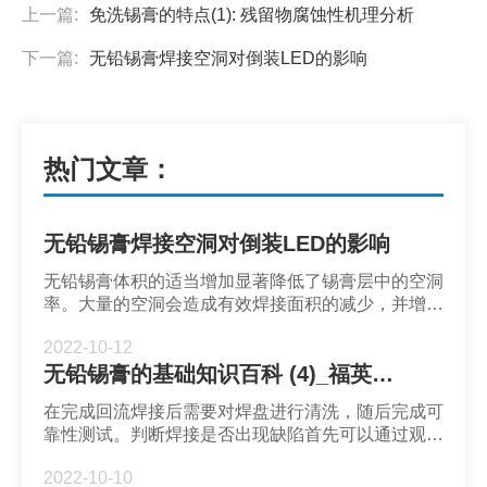
上一篇:
免洗锡膏的特点(1): 残留物腐蚀性机理分析
下一篇:
无铅锡膏焊接空洞对倒装LED的影响
热门文章：
无铅锡膏焊接空洞对倒装LED的影响
无铅锡膏体积的适当增加显著降低了锡膏层中的空洞
率。大量的空洞会造成有效焊接面积的减少，并增加
内部应力。有效面积减少意味着应力会更加集中，使
2022-10-12
得机械强度大大削弱并增加断裂的风险。
无铅锡膏的基础知识百科 (4)_福英达焊锡膏
在完成回流焊接后需要对焊盘进行清洗，随后完成可
靠性测试。判断焊接是否出现缺陷首先可以通过观察
焊点外观来确定。
2022-10-10