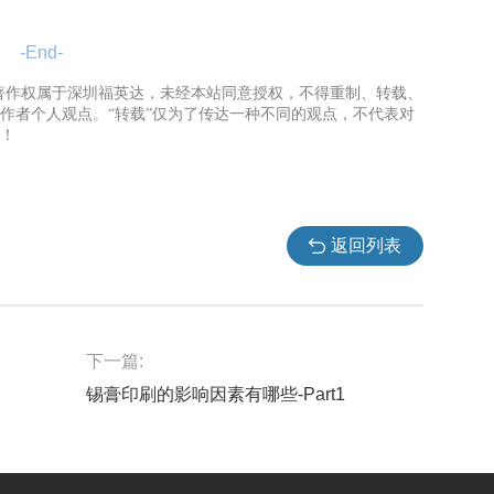
-End-
容著作权属于深圳福英达，未经本站同意授权，不得重制、转载、
作者个人观点。“转载”仅为了传达一种不同的观点，不代表对
！
返回列表
下一篇:
锡膏印刷的影响因素有哪些-Part1