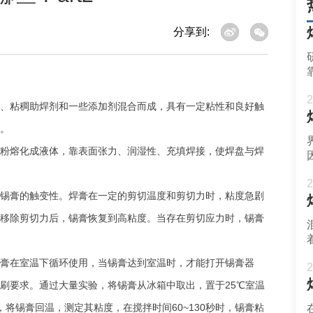
分享到:
2
、粘稠助焊剂和一些添加剂混合而成，具有一定粘性和良好触
。
粉熔化成液体，靠表面张力、润湿性、充填焊接，使焊盘与焊
2
用锡膏的触变性。焊膏在一定的剪切温度和剪切力时，粘度急剧
移除剪切力后，锡膏恢复到高粘度。当存在剪切应力时，锡膏
膏在室温下循环使用，当锡膏达到室温时，才能打开锡膏器
2
刷要求。通过大量实验，将锡膏从冰箱中取出，置于25℃室温
将锡膏回温，测定其粘度，在搅拌时间60~130秒时，锡膏粘