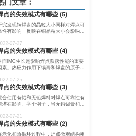
热门文章：
焊点的失效模式有哪些 (5)
研究发现铜焊盘的晶粒大小同样对焊点可
靠性有影响，反映在铜晶粒大小会影响焊
盘界面空洞生长速率。空洞积聚成为裂纹
022-07-27
并导致焊点断裂。本文会介绍铜焊盘晶粒
焊点的失效模式有哪些 (4)
大小对焊点的影响。
界面IMC生长是影响焊点跌落性能的重要
因素。热应力作用下锡膏和焊盘的原子相
互扩散作用造成了界面IMC生长。
022-07-25
焊点的失效模式有哪些 (3)
混合使用有铅和无铅焊料对焊点可靠性有
着潜在影响。举个例子，当无铅锡膏和有
铅锡膏搭配使用时会发生向后兼容性。
022-07-21
Sn63Pb37锡膏熔点要低于SAC合金，因
焊点的失效模式有哪些 (2)
此焊盘上的Sn63Pb37会先熔化，而SAC
焊球仍未熔化。熔化后的Pb会扩散到
在老化和热循环过程中，焊点微观结构粗
SAC焊球晶粒边界，从而产生的焊点性