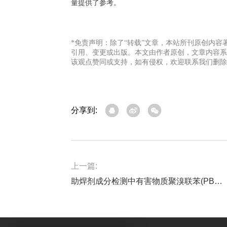
量提供了参考。
*免责声明：除了“转载”文章，本站所刊原创内
引用、变更或出版。
本文由作者原创，文章内容系
该观点赞同或支持，如有侵权，欢迎联系我们删除
分享到:
上一篇:
助焊剂成分检测中有害物质聚溴联苯(PBB)和多溴二苯醚(PBDE)为何“超标”？