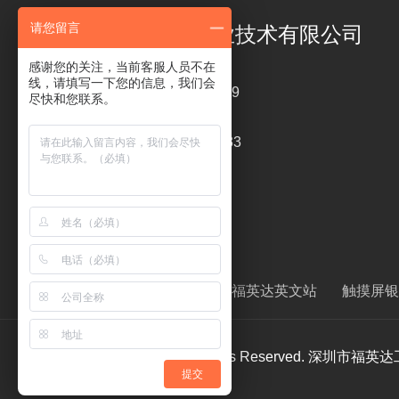
请您留言
深圳市福英达工业技术有限公司
感谢您的关注，当前客服人员不在
线，请填写一下您的信息，我们会
电话 ： 18126319449
尽快和您联系。
传真 : 0755-26820233
liping@szfitech.com
友情链接 ：
清洗剂
福英达英文站
触摸屏银
Copyright ©2019 All Rights Reserved.
提交