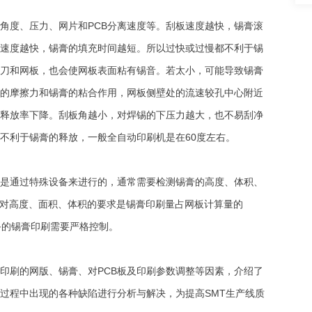
角度、压力、网片和PCB分离速度等。刮板速度越快，锡膏滚
速度越快，锡膏的填充时间越短。所以过快或过慢都不利于锡
刀和网板，也会使网板表面粘有锡音。若太小，可能导致锡膏
壁的摩擦力和锡膏的粘合作用，网板侧壁处的流速较孔中心附近
释放率下降。刮板角越小，对焊锡的下压力越大，也不易刮净
不利于锡膏的释放，一般全自动印刷机是在60度左右。
是通过特殊设备来进行的，通常需要检测锡膏的高度、体积、
7中对高度、面积、体积的要求是锡膏印刷量占网板计算量的
设备的锡膏印刷需要严格控制。
印刷的网版、锡膏、对PCB板及印刷参数调整等因素，介绍了
过程中出现的各种缺陷进行分析与解决，为提高SMT生产线质