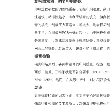
影响因素四、调节印刷参数
印刷过程参数的调整很重要，包括印刷速度、刮刀
速越快，粘滞性越小，有利于锡膏的填充。但刮板
膏的填充。刮板压力要适当，若太大，则会损坏刮
量不足。在网板与PCB分选过程中，由于网板侧
分离速度小，造成网板侧壁上残留锡膏，造成焊膏
网面上的锡膏。若角过大，锡膏不能形成滚转，也
锡膏检验
锡膏印结束后，要判断锡膏的印刷质量。检验一般
面积、偏差、三维形状是否符合要求。IPC752
75%~125%。然而，在实际生产中，对小间距
结论
影响锡膏印刷的因素很多，本文主要论述影响锡膏
锡膏印刷检测的要求及项目，对锡膏印刷机在生产