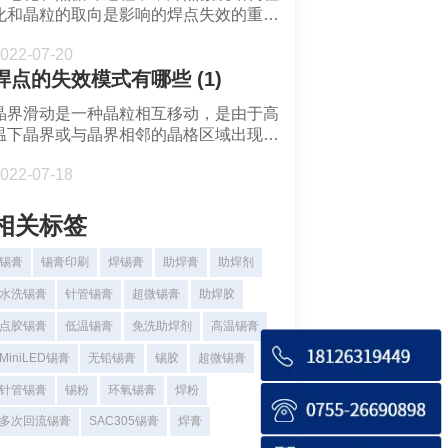
化和晶粒的取向是影响的焊点失效的重要
质不稳定且容易失效。
因素。本文主要讨论锡晶粒大小和取向对
022-07-20
无铅焊点热机械响应和可靠性的影响。
焊点的失效模式有哪些 (1)
晶界滑动是一种晶粒相互移动，是由于高
温下晶界或与晶界相邻的晶格区域出现剪
切位移，可视为蠕变过程出现的变形机
022-07-18
理。晶界滑动会在晶界处生成应力，并使
该处出现楔形裂纹。
相关标签
锡膏
锡膏印刷
焊锡膏
助焊膏
助焊剂
水洗锡膏
针管锡膏
超微锡膏
助焊胶
点胶锡膏
低温锡膏
免洗助焊剂
高温锡膏
MiniLED锡膏
无铅锡膏
锡胶
超微锡膏
针管锡膏
锡粉
环氧锡膏
焊粉
多次回流锡膏
SAC305锡膏
焊膏