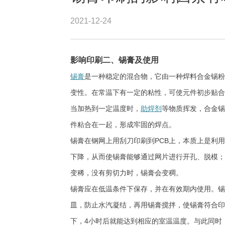
2021-12-24
影响印刷二、锡膏及使用
锡膏
是一种稳定的混合物，它由一种焊料合金锡粉
变性。在常温下有一定的粘性，可使元件初步贴合
当加热到一定温度时，
助焊剂
等物质挥发，合金锡
件粘合在一起，形成牢固的焊点。
锡膏在钢网上用刮刀印刷到PCB上，本质上是利
下降，从而使锡膏能够通过网片进行开孔、
脱模；
变稀，没有剪切力时，锡膏会变稠。
锡膏应在低温条件下保存，并在有效期内使用。锡
皿，防止水汽凝结，再用锡膏搅拌，使锡膏符合印
下，4小时后就能达到相应的室温温度。与此同时，