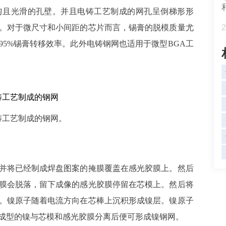
匀且光滑的孔壁。并且电铸工艺制成的网孔呈倒梯形形
。对于微尺寸和小间距的芯片而言，锡膏的脱模质量尤
2
95%锡膏转移效率。此外电铸钢网也适用于微型BGA工
(
电铸工艺制成的钢网。
并将已经制成焊盘图案的掩膜覆盖在感光胶膜上。然后
膜会脱落，留下成像的感光胶膜停留在芯模上。然后将
。镍原子随着电流方向在芯棒上沉积形成镍层。镍原子
成型的镍与芯模和感光胶膜分离后便可形成镍钢网。