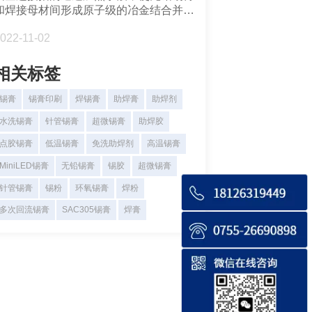
和焊接母材间形成原子级的冶金结合并形
成永久性焊点。冶金连接本质上是通过原
022-11-02
子扩散来实现的。锡膏金属原子和焊盘铜
原子在加热作用下相互扩散并消耗，在焊
料和焊盘界面形成特定金属间化合物
相关标签
IMC)。
锡膏
锡膏印刷
焊锡膏
助焊膏
助焊剂
水洗锡膏
针管锡膏
超微锡膏
助焊胶
点胶锡膏
低温锡膏
免洗助焊剂
高温锡膏
MiniLED锡膏
无铅锡膏
锡胶
超微锡膏
针管锡膏
锡粉
环氧锡膏
焊粉
多次回流锡膏
SAC305锡膏
焊膏