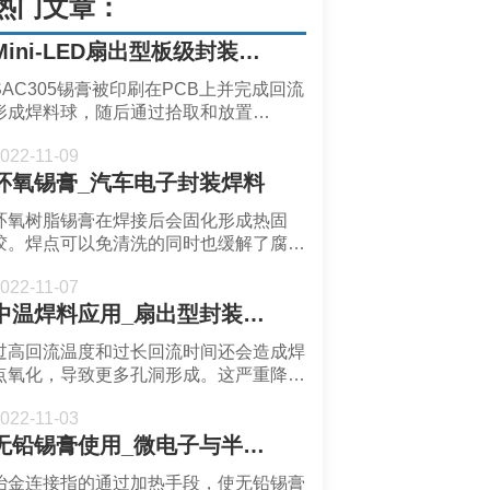
热门文章：
Mini-LED扇出型板级封装无铅锡膏测试
SAC305锡膏被印刷在PCB上并完成回流
形成焊料球，随后通过拾取和放置
(pick&place)将SMD放置在PCB上并完成
022-11-09
回流焊接。
环氧锡膏_汽车电子封装焊料
环氧树脂锡膏在焊接后会固化形成热固
胶。焊点可以免清洗的同时也缓解了腐蚀
性问题。因此环氧锡膏在汽车电子的应用
022-11-07
开始变得广泛。
中温焊料应用_扇出型封装焊料回流工艺优化
过高回流温度和过长回流时间还会造成焊
点氧化，导致更多孔洞形成。这严重降低
了焊点的可靠性。此外，焊盘也会被进一
022-11-03
步溶解，从而减小焊点剪切强度。
无铅锡膏使用_微电子与半导体焊接微冶金过程
冶金连接指的通过加热手段，使无铅锡膏