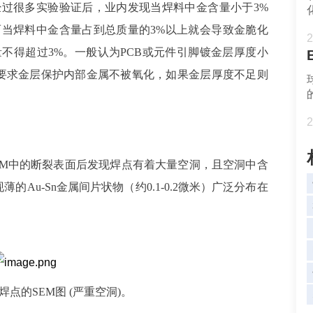
过很多实验验证后，业内发现当焊料中金含量小于3%
当焊料中金含量占到总质量的3%以上就会导致金脆化
2
不得超过3%。一般认为PCB或元件引脚镀金层厚度小
件要求金层保护内部金属不被氧化，如果金层厚度不足则
2
SEM中的断裂表面后发现焊点有着大量空洞，且空洞中含
Au-Sn金属间片状物（约0.1-0.2微米）广泛分布在
器焊点的SEM图 (严重空洞)。