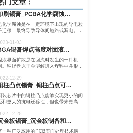
热门文章：
印刷锡膏_PCBA化学腐蚀引起的失效_深圳福英达
电化学腐蚀是在一定环境下出现的导电粒
子迁移，最终导致导体间短路或漏电。印
刷锡膏的助焊剂成分中的无机酸，有机酸
023-01-03
和有机盐等会在潮湿等条件下与PCB焊
BGA锡膏焊点高度对固液扩散的影响-深圳福英达
盘形成反应。此外导电阳极丝的生长会导
致导体间出现短路和漏电现象。
固液界面扩散是在回流时发生的一种机
制。铜焊盘原子会溶解进入焊料中并形成
特定金属间化合物(IMC)。焊点界面IMC
022-12-29
的演变在老化过程中具有几何尺寸效应。
铜柱凸点锡膏_铜柱凸点可靠性-深圳福英达
界面扩散的尺寸效应主要集中在焊点体积
和焊盘金属化层厚度对界面扩散的影响。
倒装芯片中的铜柱凸点能够实现更小的间
距和更大的抗电迁移性，但也带来更高的
应力。电镀焊料凸点（区域阵列）器件的
022-12-28
最小间距限制为140μm–180μm。因此，
沉金板锡膏_沉金板制备和常见问题-深圳福英达
当焊点间距小于140μm时，通常使用铜柱
凸点。
有一种广泛应用的PCB表面处理技术叫