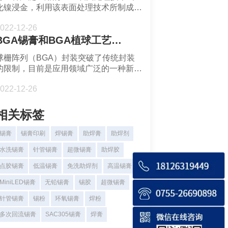
化镍浸金，利用该表面处理技术所制成的
就是沉金板。相比于镀金板，沉金板的金
022-12-26
层更薄，但致密性稍差。沉金板的金层厚
BGA锡膏和BGA植球工艺类型-深圳市福英达
度一般控制在0.05-0.1μm，镍层则是3-
5μm。
球栅阵列（BGA）封装突破了传统封装
的限制，目前是应用领域广泛的一种新封
装技术。BGA植球常见的类型有激光植
022-12-26
球，印刷植球，手工植球和移印植球。
相关标签
锡膏
锡膏印刷
焊锡膏
助焊膏
助焊剂
水洗锡膏
针管锡膏
超微锡膏
助焊胶
点胶锡膏
低温锡膏
免洗助焊剂
高温锡膏
MiniLED锡膏
无铅锡膏
锡胶
超微锡膏
针管锡膏
锡粉
环氧锡膏
焊粉
多次回流锡膏
SAC305锡膏
焊膏