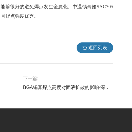
，能够很好的避免焊点发生金脆化。中温锡膏如
SAC305
，且焊点强度优秀。
返回列表
下一篇:
BGA锡膏焊点高度对固液扩散的影响-深圳福英达