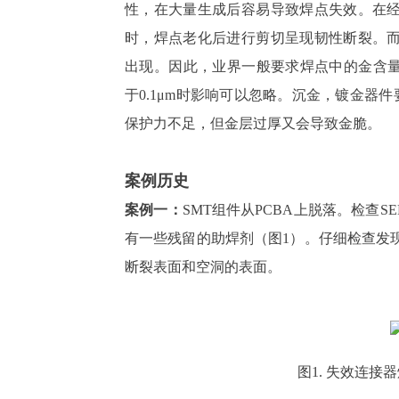
性，在大量生成后容易导致焊点失效。在经
时，焊点老化后进行剪切呈现韧性断裂。而
出现。因此，业界一般要求焊点中的金含量
于0.1μm时影响可以忽略。沉金，镀金器
保护力不足，但金层过厚又会导致金脆。
案例历史
案例一：
SMT组件从PCBA上脱落。检查
有一些残留的助焊剂（图1）。仔细检查发现薄的
断裂表面和空洞的表面。
图
1. 失效连接