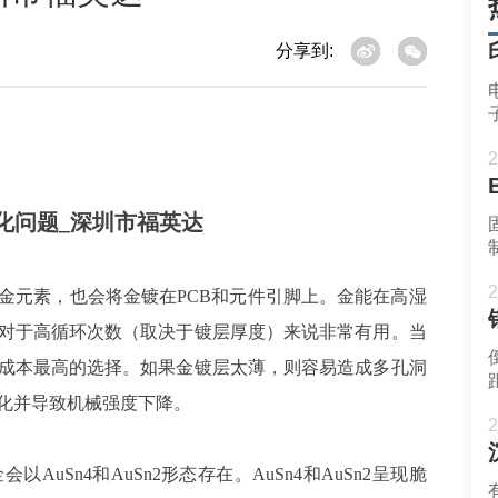
分享到:
2
化问题
_深圳市福英达
2
金元素，也会将金镀在
PCB和元件引脚上。金能在高湿
对于高循环次数（取决于镀层厚度）来说非常有用。当
成本最高的选择。如果金镀层太薄，则容易造成多孔洞
化并导致机械强度下降。
2
金会以
AuSn4和AuSn2形态存在。AuSn4和AuSn2呈现脆