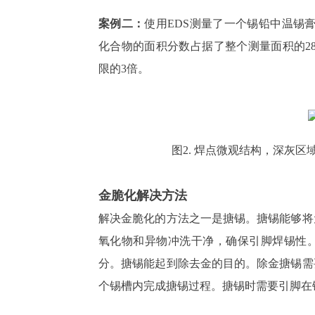
案例二：
使用
EDS测量了一个锡铅中温锡膏
化合物的面积分数占据了整个测量面积的2
限的3倍。
图
2. 焊点微观结构，深灰区域: S
金脆化解决方法
解决金脆化的方法之一是搪锡。搪锡能够将
氧化物和异物冲洗干净，确保引脚焊锡性
分。搪锡能起到除去金的目的。除金搪锡需
个锡槽内完成搪锡过程。搪锡时需要引脚在