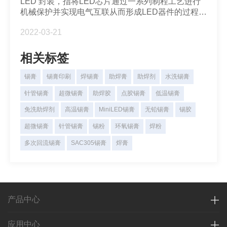
LED 封装，指将LED芯片通过一系列制程工艺进行
英达分享：微间距LED驱动IC发展趋势
机械保护并实现电气互联从而形成LED器件的过程。
现在市场上应用于LED显示屏的封装形式主要有以下
2022-03-21
三种：SMD 、IMD 以及 COB。微间距新型显示Mini
LED / Micro LED 封装8号粉锡膏焊料深圳福英达分
析微间距mLED新型显示屏封装锡膏焊料的选用。
相关标签
锡膏
锡膏印刷
焊锡膏
助焊膏
助焊剂
水洗锡膏
针管锡膏
超微锡膏
助焊胶
点胶锡膏
低温锡膏
免洗助焊剂
高温锡膏
MiniLED锡膏
无铅锡膏
锡胶
超微锡膏
针管锡膏
锡粉
环氧锡膏
焊粉
多次回流锡膏
SAC305锡膏
焊膏
产品中心
应用中心