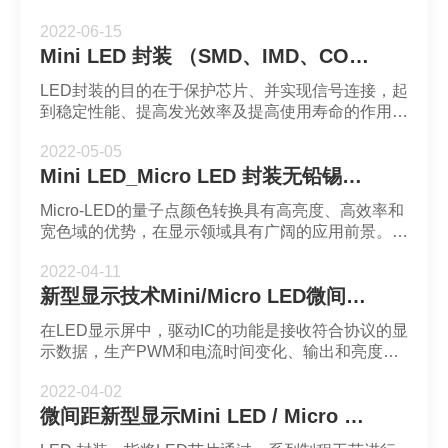
料颗粒趋于微小化。福英达工业技术公司拥有业内首
2022-06-15
屈一指的超微制粉技术，可制造6号-10号粉。其中主
Mini LED 封装 （SMD、IMD、COB、正装、倒装）
力产品——8号粉中低温超微系列锡膏是采用液相成
型技术制成，粒径可达到2-8μm，能够满足微间距焊
LED封装的目的在于保护芯片、并实现信号连接，起
接的要求。
到稳定性能、提高发光效率及提高使用寿命的作用。
主要工艺流程分为：固晶、焊接、封胶、烘烤、切
2022-05-05
割、分BIN和包装等阶段。LED封装按照不同的封装
Mini LED_Micro LED 封装无铅锡膏焊料深圳福英达分享：基于Micro-LED照明的量子点颜色转换特性
路线可分为SMD、IMD和COB三类，按芯片正反方
向可分为正装、倒装。
Micro-LED的量子点颜色转换具有高亮度、高效率和
宽色域的优势，在显示领域具有广阔的应用前景。建
立了 Micro-LED照射下的量子点单体模型和阵列模
2022-04-11
型，对量子点颜色转换的出射光谱、发光效率、发光
新型显示技术Mini/Micro LED微间距封装无铅超微锡膏焊料深圳福英达分享：微间距LED驱动IC发展趋势
角度等光学特性进行了研究。Mini LED_Micro LED
封装无铅锡膏焊料深圳福英达分享：基于Micro-LED
在LED显示屏中，驱动IC的功能是接收符合协议的显
照明的量子点颜色转换特性
示数据，生产PWM和电流时间变化、输出和亮度灰
度刷新等相关PWM电流，点亮LED。随着点间距缩
2022-04-02
小。驱动IC的功耗占比增大，因此，进入微间距时
微间距新型显示Mini LED / Micro LED 封装8号粉锡膏焊料深圳福英达-微间距mLED新型显示屏封装锡膏焊料的选用
代，节能是驱动IC需要关注的问题。新型显示技术
Mini/Micro LED微间距封装无铅超微锡膏焊料深圳福