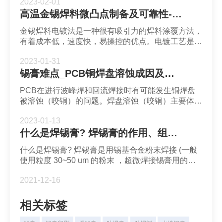
2023-02-01
可能出现锡须生长。
高温金锡焊料微凸点制备及可靠性-深圳福英达
金锡焊料电镀法是一种很有吸引力的焊料涂覆方法，
有着成本低，速度快，易操控的优点。电镀工艺是使
用单独的Sn和Au溶液，依次在基板上电镀Sn和Au
2023-01-31
层。
锡膏难点_PCB铜焊盘溶蚀成因及测试-深圳福英达
PCB在进行波峰焊和回流焊接时有可能发生铜焊盘
被溶蚀（咬铜）的问题。焊盘溶蚀（咬铜）主要体现
在PCB铜焊盘厚度减少甚至整个铜焊盘都被溶蚀消
2023-01-13
失。铜焊盘溶蚀的成因之一是锡基焊料对铜焊盘的腐
什么是焊锡膏? 焊锡膏的作用、组成和特性是什么？
蚀作用。
什么是焊锡膏? 焊锡膏是用锡基合金粉末焊接 (一般
使用粒度 30~50 um 的粉末 ，超微焊接锡膏用的是
粒度为1~15 um 的球形粉末），膏状助焊剂与一些
2021-12-16
添加剂混合而成的具有一定黏度和良好触变性的膏状
体，是稳定并且均匀的混合物；常温下...
相关标签