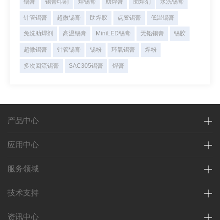
锡膏
锡膏印刷
焊锡膏
助焊膏
助焊剂
水洗锡膏
针管锡膏
超微锡膏
助焊胶
点胶锡膏
低温锡膏
免洗助焊剂
高温锡膏
MiniLED锡膏
无铅锡膏
锡胶
超微锡膏
针管锡膏
锡粉
环氧锡膏
焊粉
多次回流锡膏
SAC305锡膏
焊膏
产品中心
应用中心
服务领域
技术支持
资讯中心