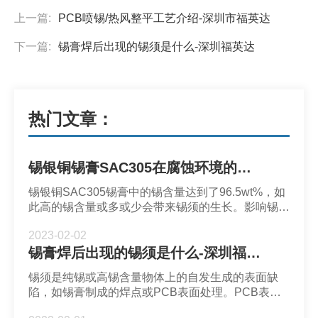
上一篇:
PCB喷锡/热风整平工艺介绍-深圳市福英达
下一篇:
锡膏焊后出现的锡须是什么-深圳福英达
热门文章：
锡银铜锡膏SAC305在腐蚀环境的锡须生长-福英达焊锡膏
锡银铜SAC305锡膏中的锡含量达到了96.5wt%，如
此高的锡含量或多或少会带来锡须的生长。影响锡须
生成的根本因素是焊点内部应力的积累。例如当元器
2023-02-02
件暴露在高湿度环境下的时候容易被水汽腐蚀，并在
锡膏焊后出现的锡须是什么-深圳福英达
锡层内部形成应力，导致锡须的出现。
锡须是纯锡或高锡含量物体上的自发生成的表面缺
陷，如锡膏制成的焊点或PCB表面处理。PCB表面
处理往往采用镀层方式，如果焊盘上镀有Sn层，则