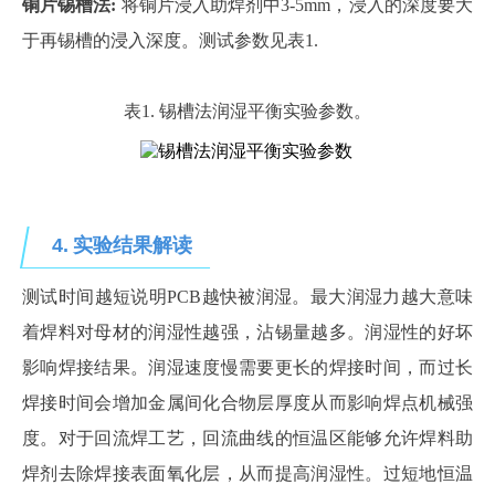
铜片锡槽法
:
将铜片浸入助焊剂中
3-5mm，浸入的深度要大
于再锡槽的浸入深度。测试参数见表1.
表
1. 锡槽法润湿平衡实验参数。
4.
实验结果解读
测试时间越短说明
PCB越快被润湿。最大润湿力越大意味
着焊料对母材的润湿性越强，沾锡量越多。润湿性的好坏
影响焊接结果。润湿速度慢需要更长的焊接时间，而过长
焊接时间会增加金属间化合物层厚度从而影响焊点机械强
度。对于回流焊工艺，回流曲线的恒温区能够允许焊料助
焊剂去除焊接表面氧化层，从而提高润湿性。过短地恒温