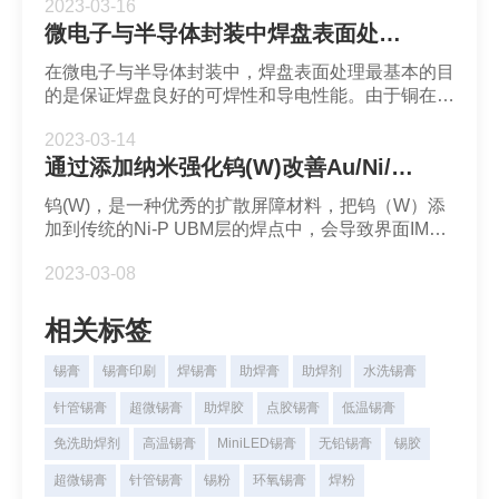
2023-03-16
求来决定。
微电子与半导体封装中焊盘表面处理方式-深圳市福英达
在微电子与半导体封装中，焊盘表面处理最基本的目
的是保证焊盘良好的可焊性和导电性能。由于铜在空
气中倾向于以氧化物的形式存在，不大可能长期保持
2023-03-14
为原铜，因此需要对铜进行其他处理。
通过添加纳米强化钨(W)改善Au/Ni/Cu焊盘上Sn57.6Bi0.4Ag焊点的时效和电迁移力学性能-深圳市福英达
钨(W)，是一种优秀的扩散屏障材料，把钨（W）添
加到传统的Ni-P UBM层的焊点中，会导致界面IMC
的生长明显延缓。通过在Sn57.6Bi0.4Ag-W纳米复合
2023-03-08
焊料中加入浓度为0.5wt%的W纳米颗粒，制备了
Sn57.6Bi0.4Ag焊料，研究Au/Ni/Cu焊盘上无W和含
W的焊点在老化和电迁移过程中的微观结构演变。
相关标签
锡膏
锡膏印刷
焊锡膏
助焊膏
助焊剂
水洗锡膏
针管锡膏
超微锡膏
助焊胶
点胶锡膏
低温锡膏
免洗助焊剂
高温锡膏
MiniLED锡膏
无铅锡膏
锡胶
超微锡膏
针管锡膏
锡粉
环氧锡膏
焊粉