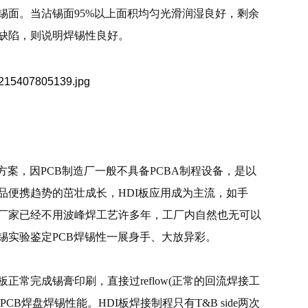
锡面。当沾锡面95%以上面积均匀光滑润湿良好，剩余
缺陷，则说明焊锡性良好。
方案，因PCB制造厂一般不具备PCBA制程设备，是以
产品便携趋势的茁壮成长，HDI板应用成为主流，如手
厂家已经不用波峰焊工艺许多年，工厂内自然也无可以
锡实验鉴定PCB焊锡性一展身手、大放异彩。
正常完成锡膏印刷，直接过reflow(正常的回流焊接工
CB焊盘焊锡性能。HDI板焊接制程只有T&B side两次