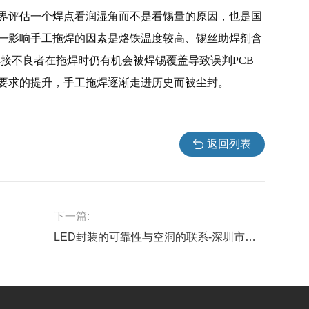
界评估一个焊点看润湿角而不是看锡量的原因，也是国
一影响手工拖焊的因素是烙铁温度较高、锡丝助焊剂含
艺焊接不良者在拖焊时仍有机会被焊锡覆盖导致误判PCB
要求的提升，手工拖焊逐渐走进历史而被尘封。
返回列表
下一篇:
LED封装的可靠性与空洞的联系-深圳市福英达