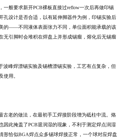
般要求新开PCB裸板直接过reflow一次后再做印锡
开孔设计是否合适，以有延伸脚器件为例，印锡实验后
美的——不同液体表面张力不同，单位面积能承载的该
在无引脚时会堆积在焊盘上并形成锡瘤，熔化后无锡瘤
对于波峰焊漂锡实验及锡槽漂锡实验，工艺有点复杂，但
及使用。
的最古老的做法，在最初手工焊接阶段增为砥柱中流。烙
也因此掩盖了PCB退润湿的现象，不利于测定焊点润湿
情形恰似BGA焊点众多锡球焊接正常，一个球对应焊盘