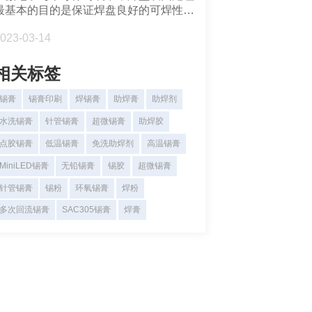
最基本的目的是保证焊盘良好的可焊性和
导电性能。由于铜在空气中倾向于以氧化
023-03-14
物的形式存在，不大可能长期保持为原
铜，因此需要对铜进行其他处理。
相关标签
锡膏
锡膏印刷
焊锡膏
助焊膏
助焊剂
水洗锡膏
针管锡膏
超微锡膏
助焊胶
点胶锡膏
低温锡膏
免洗助焊剂
高温锡膏
MiniLED锡膏
无铅锡膏
锡胶
超微锡膏
针管锡膏
锡粉
环氧锡膏
焊粉
多次回流锡膏
SAC305锡膏
焊膏