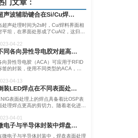
热门文章：
超声波辅助键合在Si/Cu焊点的应用-深圳市福英达
当超声处理时间为2s时，Cu/焊料界面相
对平坦，在界面处形成了CuAl2，这归因
于Cu和Al之间的优先反应。但是焊料和
023-04-22
Cu的溶解度不足，CuAl2分布并不连
不同各向异性导电㬵对超高频 RFID 标签的可靠性影响-深圳市福英达
续。随着超声时间增加，CuAl2在界面处
的分布逐渐增加且变得更加连续。当超声
各向异性导电胶（ACA）可应⽤于RFID
时间为12s。焊料/Cu界面出现了溶解
标签的封装，使用不同类型的ACA，可
坑，这表明Cu焊盘被超声剧烈侵蚀
能会影响RFID标签中倒装芯⽚互连的的
023-04-13
可靠性。
倒装LED焊点在不同表面处理的失效模式-深圳市福英达
ENIG表面处理上的焊点具备着比OSP表
面处理焊点更高的剪切力。随着老化进程
的推进，两种表面处理上的焊点剪切力都
023-04-01
明显下降，这归因于IMC晶粒的粗化和生
微电子与半导体封装中焊盘表面处理方式-深圳市福英达
长。老化过程中不断粗化和生长的IMC使
得焊点脆性增强，使焊料层成为阴极焊点
在微电子与半导体封装中，焊盘表面处理
中最薄弱的部分。