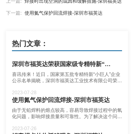
上一篇:
焊接时出现空洞的成因和缓解措施-深圳福英达
下一篇:
使用氮气保护回流焊接-深圳市福英达
热门文章：
深圳市福英达荣获国家级专精特新“小巨人”企业称号
喜讯传来！近日，国家第五批专精特新“小巨人”企业
公示名单揭晓，深圳市福英达工业技术有限公司荣获
了2023年第五批国家级专精特新“小巨人”企业称号。
2023-07-28
使用氮气保护回流焊接-深圳市福英达
由于无铅焊料的熔点较高，容易导致焊接过程中的氧
化问题，影响焊接质量和可靠性。为了解决这个问
题，有效方法是在回流焊炉内充入N2，形成低氧环
2023-07-26
境，阻断空气进入，减少氧化反应的发生。