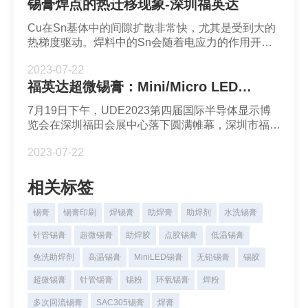
锡膏焊点的热迁移现象-深圳福英达
Cu在Sn基体中的间隙扩散非常快，尤其是受到大的
热梯度驱动。焊料中的Sn会随着电应力的作用开始
发生迁移，且Sn是从焊点迁移到Si芯一侧。
2023-07-22
福英达超微锡膏：Mini/Micro LED新型显示的性能材料创新
7月19日下午，UDE2023第四届国际半导体显示博
览会在深圳福田会展中心落下圆满帷幕，深圳市福英
达与现场观众交流和分享了超微锡膏在Mini LED显
2023-07-22
示芯片半导体封装的发展前景和应用。
相关标签
锡膏
锡膏印刷
焊锡膏
助焊膏
助焊剂
水洗锡膏
针管锡膏
超微锡膏
助焊胶
点胶锡膏
低温锡膏
免洗助焊剂
高温锡膏
MiniLED锡膏
无铅锡膏
锡胶
超微锡膏
针管锡膏
锡粉
环氧锡膏
焊粉
多次回流锡膏
SAC305锡膏
焊膏