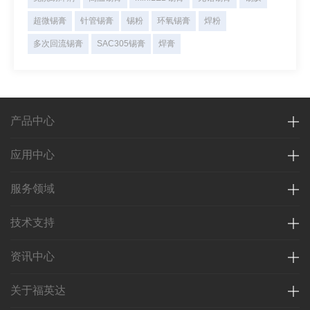
超微锡膏
针管锡膏
锡粉
环氧锡膏
焊粉
多次回流锡膏
SAC305锡膏
焊膏
产品中心
应用中心
服务领域
技术支持
资讯中心
关于福英达