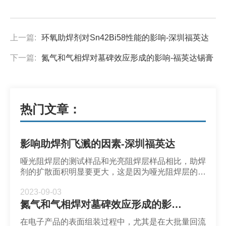
上一篇:
环氧助焊剂对Sn42Bi58性能的影响-深圳福英达
下一篇:
氮气和气相焊对墓碑效应形成的影响-福英达锡膏
热门文章：
影响助焊剂飞溅的因素-深圳福英达
哑光阻焊层的测试样品和光亮阻焊层样品相比，助焊
剂的扩散面积明显要更大，这是因为哑光阻焊层的润
湿角更小。在粗糙度较高的表面上，溅射产生的区域
2023-09-03
更大，溅射出现的频率更高。
氮气和气相焊对墓碑效应形成的影响-福英达锡膏
在电子产品的表面组装过程中，尤其是在大批量回流