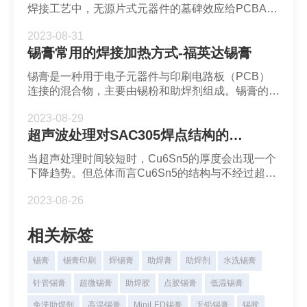
焊接工艺中，无源片式元器件的墓碑效应给PCBA组
装焊接增加了许多麻烦。随着SMC/CMD的微小型
2023-08-31
化，回流焊接时这些片式元器件会出现“直立”，此现
锡膏常用的焊接加热方式-福英达锡膏
象又称为“曼哈顿”效应。
锡膏是一种用于电子元器件与印刷电路板（PCB）
连接的混合物，主要由锡粉和助焊剂组成。锡膏的焊
接加热方式主要有以下几种：
2023-08-29
超声波处理对SAC305焊点结构的影响-深圳福英达
当超声处理时间较短时，Cu6Sn5的厚度会出现一个
下降趋势。但总体而言Cu6Sn5的结构与不经过超声
处理的焊点结构基本相似。
2023-08-26
相关标签
锡膏
锡膏印刷
焊锡膏
助焊膏
助焊剂
水洗锡膏
针管锡膏
超微锡膏
助焊胶
点胶锡膏
低温锡膏
免洗助焊剂
高温锡膏
MiniLED锡膏
无铅锡膏
锡胶