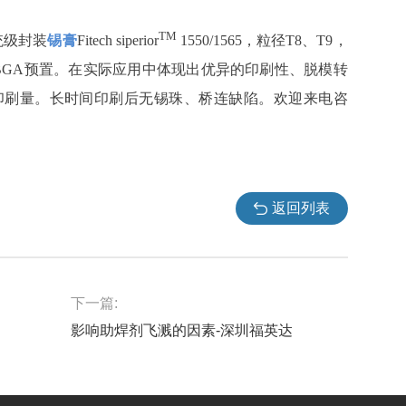
TM
系统级封装
锡膏
Fitech siperior
1550/1565，粒径T8、T9，
用于μBGA预置。在实际应用中体现出优异的印刷性、脱模转
印刷量。长时间印刷后无锡珠、桥连缺陷。欢迎来电咨
返回列表
下一篇:
影响助焊剂飞溅的因素-深圳福英达