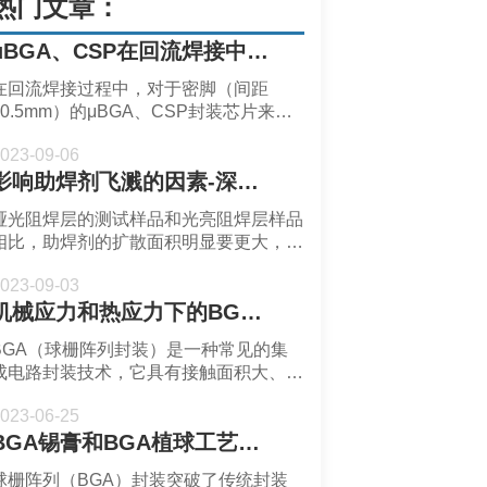
热门文章：
μBGA、CSP在回流焊接中冷焊率较高的原因-深圳市福英达
在回流焊接过程中，对于密脚（间距
≤0.5mm）的μBGA、CSP封装芯片来
说，由于焊接部位的隐蔽性，热量向焊球
023-09-06
焊点部位传递困难，存在冷焊发生率较高
影响助焊剂飞溅的因素-深圳福英达
的风险。
哑光阻焊层的测试样品和光亮阻焊层样品
相比，助焊剂的扩散面积明显要更大，这
是因为哑光阻焊层的润湿角更小。在粗糙
023-09-03
度较高的表面上，溅射产生的区域更大，
机械应力和热应力下的BGA焊点可靠性-深圳市福英达
溅射出现的频率更高。
BGA（球栅阵列封装）是一种常见的集
成电路封装技术，它具有接触面积大、信
号传输效率高等优点。然而，BGA焊点
023-06-25
位于器件底部，不易检测和维修，而且由
BGA锡膏和BGA植球工艺类型-深圳市福英达
于BGA功能高度集成，焊点容易受到机
械应力和热应力的影响。
球栅阵列（BGA）封装突破了传统封装