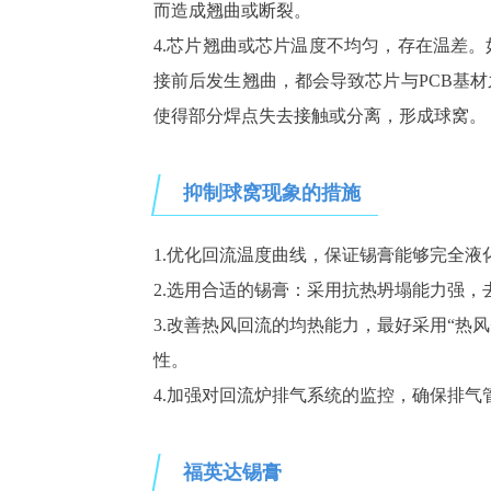
而造成翘曲或断裂。
4.
芯片翘曲或芯片温度不均匀，存在温差。
接前后发生翘曲，都会导致芯片与
PCB
基材
使得部分焊点失去接触或分离，形成球窝。
抑制球窝现象的措施
1.优化回流温度曲线
，保证锡膏能够完全液
2.选用合适的锡膏：采用抗热坍塌能力强，去CuO
3.改善热风回流的均热能力，最好采用“热
性。
4.加强对回流炉排气系统的监控，确保排气
福英达锡膏