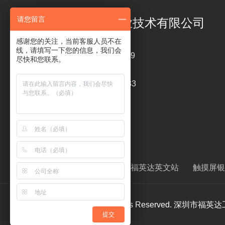
请您留言
深圳市福英达工业技术有限公司
感谢您的关注，当前客服人员不在
线，请填写一下您的信息，我们会
电话 ： 18126319449
尽快和您联系。
传真 : 0755-26820233
liping@szfitech.com
友情链接 ：
清洗剂
福英达英文站
触摸屏银
Copyright ©2019 All Rights Reserved.
提交