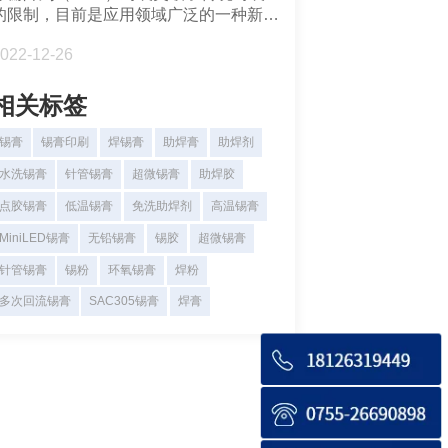
的限制，目前是应用领域广泛的一种新封
装技术。BGA植球常见的类型有激光植
022-12-26
球，印刷植球，手工植球和移印植球。
相关标签
锡膏
锡膏印刷
焊锡膏
助焊膏
助焊剂
水洗锡膏
针管锡膏
超微锡膏
助焊胶
点胶锡膏
低温锡膏
免洗助焊剂
高温锡膏
MiniLED锡膏
无铅锡膏
锡胶
超微锡膏
针管锡膏
锡粉
环氧锡膏
焊粉
多次回流锡膏
SAC305锡膏
焊膏