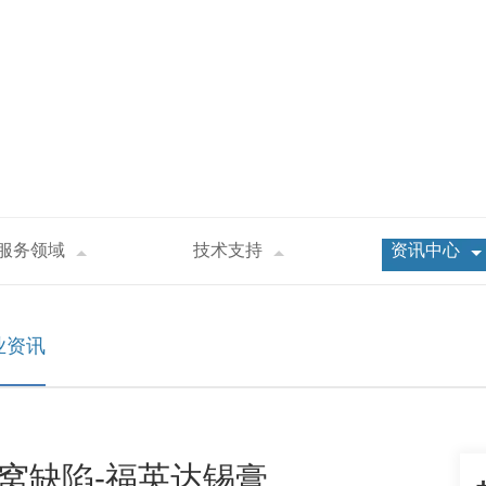
服务领域
技术支持
资讯中心
P封装中的球窝缺陷-福英达锡膏
业资讯
球窝缺陷-福英达锡膏