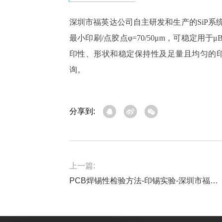
深圳市福英达公司自主研发和生产的
SiP
最小印刷/点胶点φ=70/50μm，可稳定
印性、形状和稳定保持性及足量且均匀的
询。
分享到:
上一篇:
PCB焊锡性检验方法-印锡实验-深圳市福英达