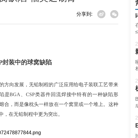
分享到:
2
SP封装中的球窝缺陷
2
化的方向发
展，无铅制
程的广泛应用给电子装联工艺带来
ect）缺陷是BGA、CSP类器件回流焊接中特有的一种缺陷形
熔合，而是像枕头一样放在一个窝里或一个堆上。这种
接中，在无铅制程中更为突出。
2