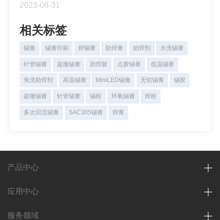
2023-08-31
化，回流焊接时这些片式元器件会出现“直立”，此现
象又称为“曼哈顿”效应。
相关标签
锡膏
锡膏印刷
焊锡膏
助焊膏
助焊剂
水洗锡膏
针管锡膏
超微锡膏
助焊胶
点胶锡膏
低温锡膏
免洗助焊剂
高温锡膏
MiniLED锡膏
无铅锡膏
锡胶
超微锡膏
针管锡膏
锡粉
环氧锡膏
焊粉
多次回流锡膏
SAC305锡膏
焊膏
产品中心
应用中心
服务领域