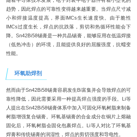
随着半导体技术发展，电子封装中电子器件有着小型化的
趋势，因此焊点的可靠性变得越来越重要。当焊点尺寸减
小和焊接温度提高，界面IMCs生长速度快。由于脆性
IMCs过度生长，焊点的抗跌落，剪切和热循环性能会下
降。Sn42Bi58锡膏是一种共晶锡膏，能够应用在低温焊接
（低热冲击）的环境，且能提供良好的屈服强度，抗蠕变
性能。
环氧助焊剂
然而由于Sn42Bi58锡膏容易发生Bi富集并会导致焊点的可
靠性降低，因此需要采用一种提高焊点强度的手段。Li等
人提出在Sn42Bi58锡膏体系中加入可固化环氧树脂来制备
树脂增强复合锡膏。环氧基锡膏的合金成分在铜片上熔融
固化后，环氧树脂会固化包裹焊点。Li等人对比了环氧基
焊膏和传统锡膏的润湿性，焊点的剪切强度和导电性。