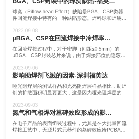
BGA、CSP封装中的球窝缺陷-福英达锡膏
球窝（Pillow-head Effect）缺陷是BGA、CSP类器
件回流焊接中特有的一种缺陷形态。焊料球和焊锡之
间没有完全熔合，而是像枕头一样放在一个窝里或一
2023-09-08
个堆上。
μBGA、CSP在回流焊接中冷焊率较高的原因-深圳市福英达
在回流焊接过程中，对于密脚（间距≤0.5mm）的
μBGA、CSP封装芯片来说，由于焊接部位的隐蔽
性，热量向焊球焊点部位传递困难，存在冷焊发生率
2023-09-06
较高的风险。
影响助焊剂飞溅的因素-深圳福英达
哑光阻焊层的测试样品和光亮阻焊层样品相比，助焊
剂的扩散面积明显要更大，这是因为哑光阻焊层的润
湿角更小。在粗糙度较高的表面上，溅射产生的区域
2023-09-03
更大，溅射出现的频率更高。
氮气和气相焊对墓碑效应形成的影响-福英达锡膏
在电子产品的表面组装过程中，尤其是在大批量回流
焊接工艺中，无源片式元器件的墓碑效应给PCBA组
装焊接增加了许多麻烦。随着SMC/CMD的微小型