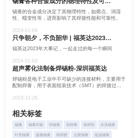
锡膏各种合金成分的物理特性及可靠性-深圳福英达
锡膏的合金成分决定了其物理特性，如熔点、润湿
性、蠕变性等，进而影响了其焊接性能和可靠性。
2024-01-04
只争朝夕，不负韶华 | 福英达2023年终回顾
福英达2023年大事记，一起走过的每一个瞬间
2024-01-03
超声雾化法制备焊锡粉-深圳福英达
焊锡粉是电子工业中不可缺少的连接材料，主要用于
配制焊膏，用于表面组装技术（SMT）的焊接过
程。焊锡粉的质量直接影响到焊膏的性能和线路板的
2023-12-26
焊接质量，因此对焊锡粉的制备工艺有着较高的要
求。
相关标签
锡膏
锡膏印刷
焊锡膏
助焊膏
助焊剂
水洗锡膏
针管锡膏
超微锡膏
助焊胶
点胶锡膏
低温锡膏