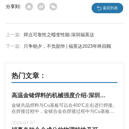
分享到:
返回列表
上一篇:
焊点可靠性之蠕变性能-深圳福英达
下一篇:
只争朝夕，不负韶华 | 福英达2023年终回顾
热门文章：
高温金锗焊料的机械强度介绍-深圳福英达
金锗共晶焊料与Cu基板可以在400℃左右进行焊接。
在焊接过程中，金锗合金在焊接过程中与Cu基板会
发生界面反应并形成密排六方结构固溶体
2024-01-07
（HCP）。