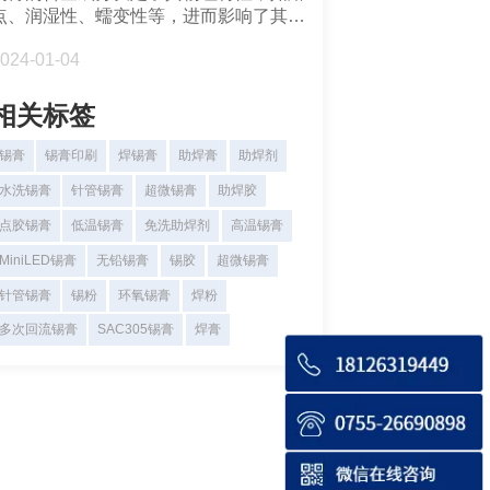
点、润湿性、蠕变性等，进而影响了其焊
接性能和可靠性。
024-01-04
相关标签
锡膏
锡膏印刷
焊锡膏
助焊膏
助焊剂
水洗锡膏
针管锡膏
超微锡膏
助焊胶
点胶锡膏
低温锡膏
免洗助焊剂
高温锡膏
MiniLED锡膏
无铅锡膏
锡胶
超微锡膏
针管锡膏
锡粉
环氧锡膏
焊粉
多次回流锡膏
SAC305锡膏
焊膏