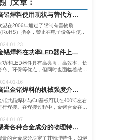
热门文章：
高铅焊料使用现状与替代方案-深圳福英达
欧盟在2006年通过了限制有害物质
（RoHS）指令，禁止在电子设备中使用
包括铅在内的某些有害物质。但是，高铅
024-01-23
焊料（即铅占比超过85%的铅基合金）不
金锡焊料在功率LED器件上的应用-深圳福英达
在该指令的管制范围内，可以在任何场合
使用。
大功率LED器件具有高亮度、高效率、长
寿命、环保等优点，但同时也面临着散
热、可靠性等方面的挑战。
024-01-16
高温金锗焊料的机械强度介绍-深圳福英达
金锗共晶焊料与Cu基板可以在400℃左右
进行焊接。在焊接过程中，金锗合金在焊
接过程中与Cu基板会发生界面反应并形
024-01-07
成密排六方结构固溶体（HCP）。
锡膏各种合金成分的物理特性及可靠性-深圳福英达
锡膏的合金成分决定了其物理特性，如熔