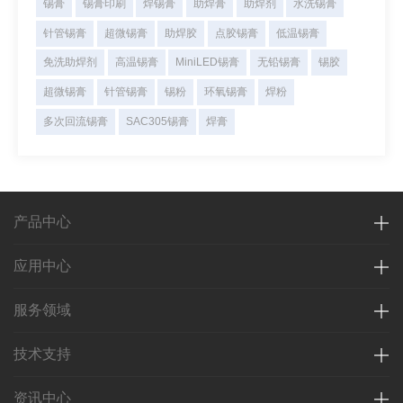
锡膏
锡膏印刷
焊锡膏
助焊膏
助焊剂
水洗锡膏
针管锡膏
超微锡膏
助焊胶
点胶锡膏
低温锡膏
免洗助焊剂
高温锡膏
MiniLED锡膏
无铅锡膏
锡胶
超微锡膏
针管锡膏
锡粉
环氧锡膏
焊粉
多次回流锡膏
SAC305锡膏
焊膏
产品中心
应用中心
服务领域
技术支持
资讯中心