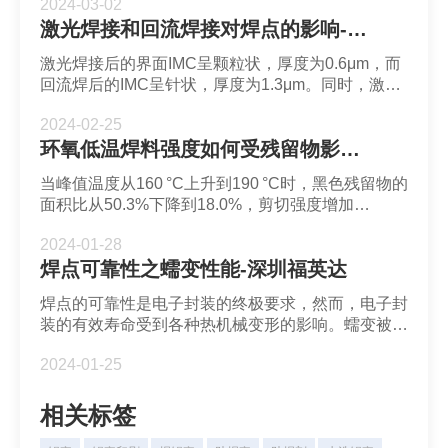
2024-03-02
能量阈值。因此，焊料球需要很长时间才能克服表面
激光焊接和回流焊接对焊点的影响-深圳福英达
张力并扩散到周围。
激光焊接后的界面IMC呈颗粒状，厚度为0.6μm，而
回流焊后的IMC呈针状，厚度为1.3μm。同时，激光
焊接的微凸点基体存在小粒状(Cu, Ni)6Sn5颗粒，而
2024-02-25
回流焊的微凸点基体中发现相对较大的IMCs颗粒。
环氧低温焊料强度如何受残留物影响-深圳福英达
当峰值温度从160 °C上升到190 °C时，黑色残留物的
面积比从50.3%下降到18.0%，剪切强度增加
31.3% 。随着回流温度的升高，焊料合金的断裂模式
2024-01-28
表现出更大的韧性。
焊点可靠性之蠕变性能-深圳福英达
焊点的可靠性是电子封装的终极要求，然而，电子封
装的有效寿命受到各种热机械变形的影响。蠕变被认
为是焊点失效的最主要机制。
2024-01-25
相关标签