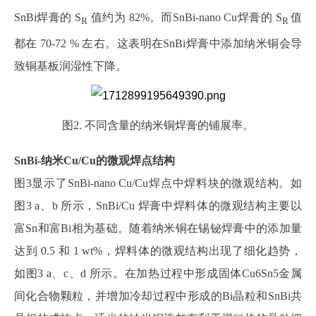
SnBi焊膏的 S
值约为 82%。而SnBi-nano Cu焊膏的 S
值
R
R
都在 70-72 % 左右。这表明在SnBi焊膏中添加纳米铜会导
致铜基板润湿性下降。
图2. 不同含量的纳米铜焊膏的铺展率。
SnBi‑纳米Cu/Cu的微观焊点结构
图3显示了SnBi-nano Cu/Cu焊点中焊料块的微观结构。如
图3 a、b 所示，SnBi/Cu 焊膏中焊料体的微观结构主要以
富Sn和富Bi相为基础。随着纳米铜在锡铋焊膏中的添加量
达到 0.5 和 1 wt%，焊料体的微观结构出现了细化趋势，
如图3 a、c、d 所示。在加热过程中形成固体Cu6Sn5金属
间化合物颗粒，并增加冷却过程中形成的Bi晶粒和SnBi共