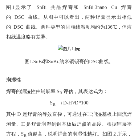
图1显示了 SnBi 共晶焊膏和 SnBi‑3nano Cu 焊膏
的 DSC 曲线。从图中可以看出，两种焊膏显示出相似
的 DSC 曲线。两种类型的固相线温度均约为136℃，但液
相线温度略有差异。
图1.SnBi和SnBi-纳米铜锡膏的DSC曲线。
润湿性
焊膏的润湿性由铺展率 S
评估，其表达式为：
R
S
=（D-H)/D*100
R
其中 D 是焊膏的等效直径，可通过在非润湿基板上回流焊
测量。H 是焊膏润湿到铜基板后焊点的高度。根据铺展率
方程，S
值越高，说明焊膏的润湿性越好。如图 2 所示，
R