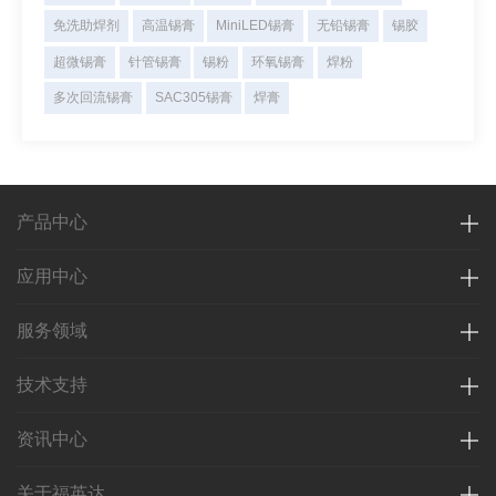
免洗助焊剂
高温锡膏
MiniLED锡膏
无铅锡膏
锡胶
超微锡膏
针管锡膏
锡粉
环氧锡膏
焊粉
多次回流锡膏
SAC305锡膏
焊膏
产品中心
应用中心
服务领域
技术支持
资讯中心
关于福英达