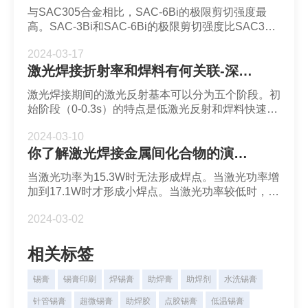
与SAC305合金相比，SAC-6Bi的极限剪切强度最
高。SAC-3Bi和SAC-6Bi的极限剪切强度比SAC305
分别增加了122%和127%。剪切强度的增加是由与
2024-03-17
Ag和Bi的存在产生了固溶硬化和沉淀硬化作用。
激光焊接折射率和焊料有何关联-深圳福英达
激光焊接期间的激光反射基本可以分为五个阶段。初
始阶段（0-0.3s）的特点是低激光反射和焊料快速升
温。 在这个阶段中，激光反射从23%缓慢增加到
2024-03-10
28%，焊料吸收大量热量，温度迅速从200℃升至
你了解激光焊接金属间化合物的演变吗-深圳福英达
249℃。第二阶段（0.3-0.4s）是激光反射的快速上
升时刻且温度保持在247-249℃。
当激光功率为15.3W时无法形成焊点。当激光功率增
加到17.1W时才形成小焊点。当激光功率较低时，热
输入较低，焊料吸收的能量未能超过克服表面张力的
2024-03-02
能量阈值。因此，焊料球需要很长时间才能克服表面
张力并扩散到周围。
相关标签
锡膏
锡膏印刷
焊锡膏
助焊膏
助焊剂
水洗锡膏
针管锡膏
超微锡膏
助焊胶
点胶锡膏
低温锡膏