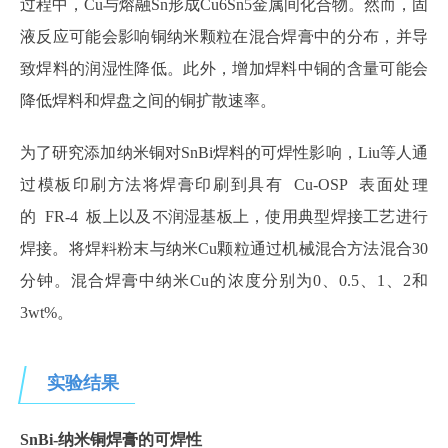
过程中，Cu与熔融Sn形成Cu6Sn5金属间化合物。然而，固
液反应可能会影响铜纳米颗粒在混合焊膏中的分布，并导
致焊料的润湿性降低。此外，增加焊料中铜的含量可能会
降低焊料和焊盘之间的铜扩散速率。
为了研究添加纳米铜对SnBi焊料的可焊性影响，Liu等人通
过模板印刷方法将
焊膏印刷
到具有 Cu‑OSP 表面处理
的 FR‑4 板上以及不润湿基板上，使用典型焊接工艺进行
焊接。将焊料粉末与纳米Cu颗粒通过机械混合方法混合30
分钟。混合焊膏中纳米Cu的浓度分别为0、0.5、1、2和
3wt%。
实验结果
SnBi‑纳米铜焊膏的可焊性