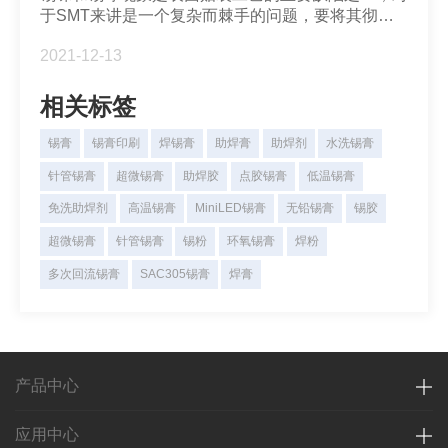
于SMT来讲是一个复杂而棘手的问题，要将其彻底
消除，是十分困难的。常见的有大约0.2mm~0.4mm
2021-12-13
之间的焊珠，或者有些超过了这个范围，他们大多集
中于片状阻容元件周围。锡珠...
相关标签
锡膏
锡膏印刷
焊锡膏
助焊膏
助焊剂
水洗锡膏
针管锡膏
超微锡膏
助焊胶
点胶锡膏
低温锡膏
免洗助焊剂
高温锡膏
MiniLED锡膏
无铅锡膏
锡胶
超微锡膏
针管锡膏
锡粉
环氧锡膏
焊粉
多次回流锡膏
SAC305锡膏
焊膏
产品中心
应用中心