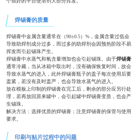
个很好的平台使溶剂大部分挥发。
焊锡膏的质量
焊锡膏中金属含量通常在（90±0.5）%，金属含量过低会
导致助焊剂成分过多，而过多的助焊剂会因预热阶段不易
挥发而引起锡珠产生。
焊锡膏中水蒸气和氧含量增加也会引起锡珠。由于
焊锡膏
通常冷藏，当从冰箱中取出时，没有确保恢复时间，故会
导致水蒸气的进入，此外焊锡膏瓶子的盖子每次使用后要
盖紧，若没有及时盖严，也会导致水蒸气的进入。
放在模板上印制的焊锡膏在完工后，剩余的部分应另行处
理，若再放回原来罐中，会引起罐中焊锡膏变质，也会产
生锡珠。
解决方法：选择优质的焊锡膏；注意焊锡膏的保管与使用
要求。
印刷与贴片
过程中的问题