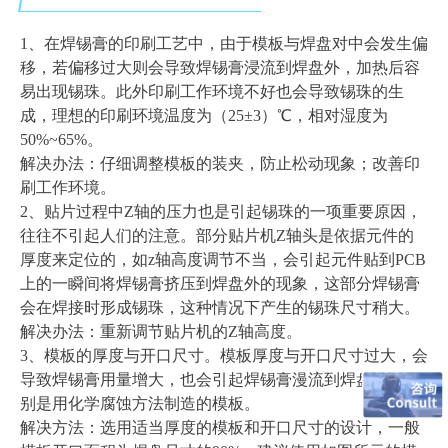
1、在焊锡膏的印刷工艺中，由于模板与焊盘对中会发生偏
移，若偏移过大则会导致焊锡膏浸流到焊盘外，加热后容
易出现锡珠。此外印刷工作环境不好也会导致锡珠的生
成，理想的印刷环境温度为（25±3）℃，相对湿度为
50%~65%。
解决办法：仔细调整模板的装夹，防止松动现象；改善印
刷工作环境。
2、
贴片过程中Z轴的压力也是引起锡珠的一项重要原因，
往往不引起人们的注意。部分贴片机Z轴头是依据元件的
厚度来定位的，如z轴高度调节不当，会引起元件贴到PCB
上的一瞬间将焊锡膏挤压到焊盘外的现象，这部分焊锡膏
会在焊接时形成锡珠，这种情况下产生的锡珠尺寸稍大。
解决办法：重新调节贴片机的Z轴高度。
3、
模板的厚度与开口尺寸。模板厚度与开口尺寸过大，会
导致
焊锡膏
用量增大，也会引起焊锡膏漫流到焊盘外，特
别是用化学腐蚀方法制造的模板。
解决方法：选用适当厚度的模板和开口尺寸的设计，一般