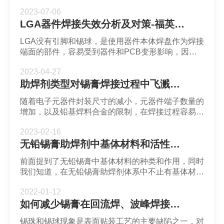
了沉金板和OSP（Organic Solderability
2023-07-06
Preservatives）工艺，以获得更佳的综合效果。
LGA器件焊接失效分析及对策-福英达焊锡膏
LGA没有引脚和锡球，是使用器件本体焊盘作为焊接
端面的部件，容易受到器件和PCB变形影响，因本
体遮盖焊锡，导致焊点内气泡难以逃离焊点，使气泡
2023-04-27
产生的可能性增大，进而引起焊接失效。
助焊剂类型对锡膏焊接过程中飞溅的影响-福英达焊锡膏
随着电子元器件封装尺寸的减小，元器件端子数量的
增加，以及铅基焊料合金的限制，在焊接过程容易出
现一系列工艺问题，这些工艺问题也与焊锡助焊剂的
2023-02-16
使用有关。助焊剂的不良副作用可能以焊剂飞溅的形
无铅锡膏助焊剂中基体材料和活性剂相结合在回流焊接过程中的作用
式出现，进而影响焊点的稳定性和可靠性。
前面提到了无铅锡膏中基体材料的种类和作用，同时
我们知道，在无铅锡膏助焊剂体系中不止有基体材
料，那么下面简单介绍一下无铅锡膏助焊剂中基体材
2022-01-12
料和活性剂相结合，在再流焊接过程中可发挥哪些作
如何减少锡膏在回流焊、波峰焊接中锡珠出现的几率-锡膏选择
用?
锡珠和锡球现象是表面贴装工艺的主要缺陷之一，对