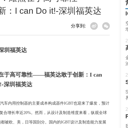
 can Do it!-深圳福英达
分享到:
2
在于高可靠性——福英达敢于创新：I can
2
!
-深圳福英达
汽车内用控制器的主要成本构成器件
IGBT也迎来了爆发，
预计
2
年复合增长率近20%。然而，
从设计及制造维度来看，
纵观全球
额都被欧、美
，
日
等国刮分
。
国内
的
IGBT设计及制造能力
发展