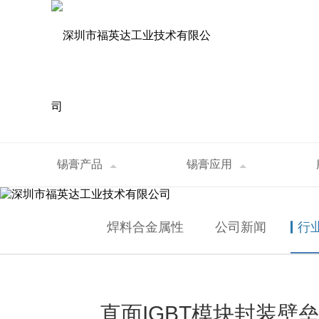
资讯中心
锡膏产品
锡膏应用
首页
>
资讯中心
>
行业资讯
>
直面IGBT模
NEWS
焊料合金属性
公司新闻
行
直面IGBT模块封装壁