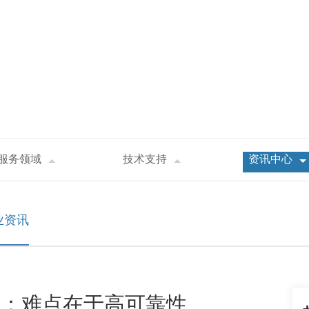
服务领域
技术支持
资讯中心
块封装壁垒：难点在于高可靠性 ————福英达敢于创新：I can Do
业资讯
垒：难点在于高可靠性