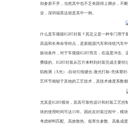
却
参差不齐，
当然其中也不乏有跟得上
脚步，
不断
业，深圳福英达就是其中一例。
什么是
车规级
IGBT
封装？其定义是
一种专门用于
高温和长寿命等特点，是新能源汽车和传统汽车中
振动条件
，
对于车规级
IGBT而言，
在
温度冲击、
费级
的
。
IGBT封装从芯片来料到封装完成主要经
陷检测（X光）-自动引线键合-激光打标-壳体塑封
艺环节相较于其他的工艺技术，其技术难度系数都
尤其是
IGBT模块
，
其
高可靠性设计和封装工艺控
块的使用时间可达15年。因此在封装过程中，模
考虑材料匹配、高效散热、低寄生参数、高集成度