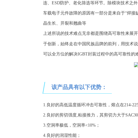
连、ESD防护、老化筛选等
环节。除模块技术之外
车载电子元件故障的原因有一部分是来自于
“焊接
晶生长、开裂和翘曲等
上述所说的技术难点无非都是围绕高可靠性来展开
于创新，始终走在中国民族品牌的前列，用技术说
可以全方位的解决IGBT封装过程中的高可靠性的
该产品具有以下
优势
：
1.良好的高低温度循环冲击可靠性，熔点在214-225
2.良好的剪切强度,粘接推力，其剪切力大于SAC3
3.空洞率极低，空洞率<10%；
4.良好的润湿性能；