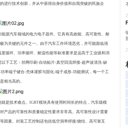
的进行技术创新，并
从中获得自身价值和自我突破
的民族企
2
新能源汽车领域的电力电子器件。它具有高效能、高可靠性、耐
极为关键的元件之一。由于汽车工作环境恶劣，并可能面临强
2
温度循环、功率循环、耐温性能等标准
要求
是远高于工业级和消
过以下工艺：丝网印刷-自动贴片-真空回流焊接-超声波清洗-缺
-功率端子键合-壳体灌胶与固化-端子成形-功能测试，
每一个工
是相当高的。
制
就
是技术难点。
IGBT模块具有使用时间长的特点，汽车级模
块对产品的可靠性和质量稳定性要求非常高。高可靠性设计需要
等因素
。封装工艺控制
还
包括低空洞率焊接
/烧结、高可靠互