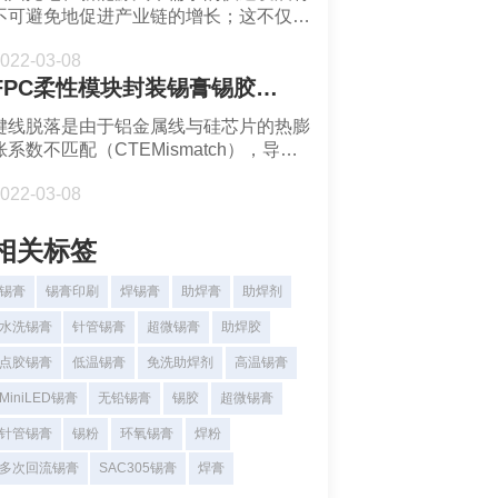
不可避免地促进产业链的增长；这不仅导
时的界面反应
致订单和收入规模的扩大，而且当产业链
022-03-08
承担订单量时，产品类别越来越多，在研
FPC柔性模块封装锡膏锡胶深圳福英达分享：电源循环试验-铝键合线的可靠性
发、设计、制造、成本控制等方面也将显
著提高。FPC微间距焊接锡膏焊料深圳福
键线脱落是由于铝金属线与硅芯片的热膨
英达是一家集锡膏、锡胶及合金焊粉产、
胀系数不匹配（CTEMismatch），导致
销、研与服务于一体的综合型锡膏供应
键位置边缘的应力开裂。在老化试验过程
商, 是工信部焊锡粉标准制定主导单位，
022-03-08
中，沿键表面颗粒的厚度扩大（由于键材
拥有从合金焊粉到应用产品的完整产品
料和金属层的不同特性），最终导致键脚
线,可制造T2-T10全尺寸超微合金焊粉
脱落。FPC柔性模块封装锡膏锡胶深圳福
相关标签
英达是一家集锡膏、锡胶及合金焊粉产、
销、研与服务于一体的综合型锡膏供应
锡膏
锡膏印刷
焊锡膏
助焊膏
助焊剂
商, 是工信部焊锡粉标准制定主导单位，
水洗锡膏
针管锡膏
超微锡膏
助焊胶
拥有从合金焊粉到应用产品的完整产品
线,可制造T2-T10全尺寸超微
点胶锡膏
低温锡膏
免洗助焊剂
高温锡膏
MiniLED锡膏
无铅锡膏
锡胶
超微锡膏
针管锡膏
锡粉
环氧锡膏
焊粉
多次回流锡膏
SAC305锡膏
焊膏