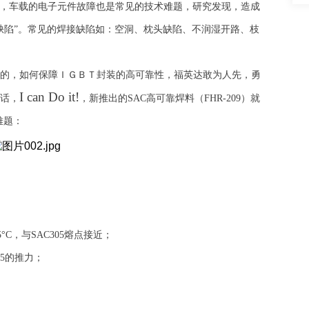
，车载的电子元件故障也是常见的技术难题，研究发现，造成
缺陷”。常见的焊接缺陷如：空洞、枕头缺陷、不润湿开路、枝
的，如何保障ＩＧＢＴ封装的高可靠性，福英达敢为人先，勇
I can Do it!
话，
，新推出的
SAC高可靠焊料（FHR-209）就
难题：
°C，与SAC305熔点接近；
05的推力；