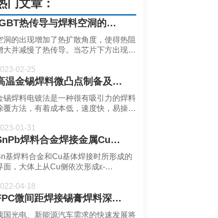
热门文章：
IGBT热传导与焊料空洞的关系-深圳福英达
空洞的出现增加了热扩散角度，使得热阻
增大并减慢了热传导。当芯片下方出现了
空洞，热扩散角增加，使得传热面积增
023-02-25
大，并减小空洞下方的热阻。空洞对自热
高温金锡焊料微凸点制备及可靠性-深圳福英达
扩散和互耦都有影响。如果二极管的芯片
面积比IGBT小，则二极管与IGBT的耦合
金锡焊料电镀法是一种很有吸引力的焊料
热阻比IGBT与二极管的耦合热阻更容易
涂覆方法，有着成本低，速度快，易操控
受到空洞影响。
的优点。电镀工艺是使用单独的Sn和Au
023-01-31
溶液，依次在基板上电镀Sn和Au层。
SnPb焊料合金焊接金属Cu时的界面反应
Sn基焊料合金和Cu基体焊接时所形成的
界面，大体上从Cu侧依次形成ε-
Cu3Sn、η-Cu6Sn5两层金属间化合物。
022-04-18
而其焊料中所形成的金属间化合物，则基
FPC微间距焊接锡膏焊料深圳福英达分享：FPC厂商在新能源汽车市场能否找到新的机遇？
本上取决于焊料合金的成分，超微焊接材
料解决方案提供商深圳福英达工业技术有
我国光电、新能源汽车需求的快速发展将
限公司分享：SnPb焊料合金焊接金属Cu