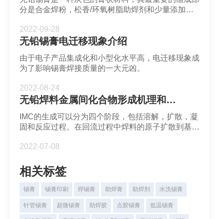
分是合金焊粉，松香/环氧树脂助焊剂和少量添加
剂。无铅焊料的熔点取决于其合金成分。锡铋/锡铋
2022-09-28
银为代表的锡膏构成了低温焊料体系。锡银铜类型的
无铅锡膏电迁移现象介绍
锡膏则是中温焊接最常用的焊料。
由于电子产品集成化和小型化水平高，电迁移现象成
为了影响锡膏焊接质量的一大元凶。
2022-08-24
无铅焊料金属间化合物形成机理和影响
IMC的生成可以分为四个阶段，包括溶解，扩散，凝
固和反应过程。在回流过程中焊料的原子扩散到基板
表面并通过界面反应形成IMC。在降温后IMC在焊料
2022-07-08
中积累。扩散过程可以用Fick第一定律表示。
相关标签
锡膏
锡膏印刷
焊锡膏
助焊膏
助焊剂
水洗锡膏
针管锡膏
超微锡膏
助焊胶
点胶锡膏
低温锡膏