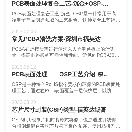
PCB表面处理复合工艺-沉金+OSP-深圳市福英达
PCB表面处理复合工艺-沉金+OSP是一种常用于高
端电子产品制造领域的工艺组合。这种复合工艺结合
了沉金板和OSP（Organic Solderability
2023-07-06
Preservatives）工艺，以获得更佳的综合效果。
常见PCBA清洗方案-深圳市福英达
PCBA在焊接后需进行清洗以去除电路板上的污染
物，提高电路板的可靠性和性能。常见的PCBA清洗
方案有手工浸泡式清洗、超声波清洗、离心式清洗和
2023-05-12
喷淋清洗等。
PCB表面处理——OSP工艺介绍-深圳市福英达
OSP是一种符合RoHS指令要求的环保的PCB表面处
理工艺，通过在PCB表面覆盖一层保护层，以防止
铜的氧化、腐蚀，提高可焊性。
2023-03-29
芯片尺寸封装(CSP)类型-福英达锡膏
CSP和其他单片机封装形式类似，也是通过引线键
合和倒装键合实现芯片与基板的互连。使用粘接剂将