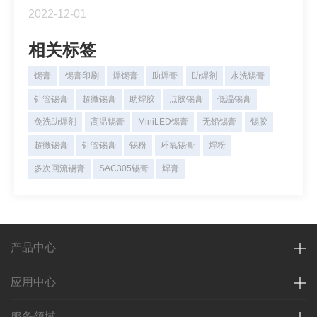
芯片与基板结合。CSP的封装结构类型有引线框架
2022-12-01
CSP, 刚性基板CSP，柔性基板CSP和晶圆级CSP。
相关标签
锡膏
锡膏印刷
焊锡膏
助焊膏
助焊剂
水洗锡膏
针管锡膏
超微锡膏
助焊胶
点胶锡膏
低温锡膏
免洗助焊剂
高温锡膏
MiniLED锡膏
无铅锡膏
锡胶
超微锡膏
针管锡膏
锡粉
环氧锡膏
焊粉
多次回流锡膏
SAC305锡膏
焊膏
产品中心
应用中心
服务领域