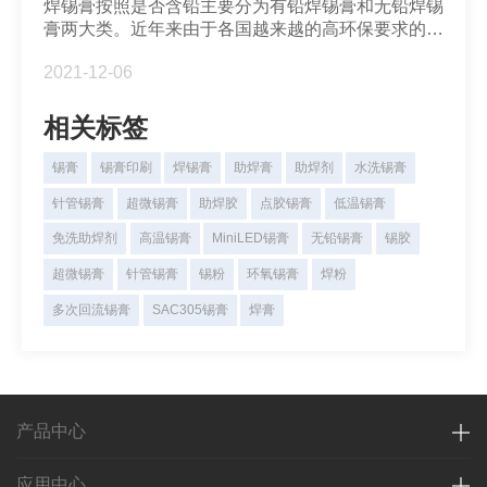
焊锡膏按照是否含铅主要分为有铅焊锡膏和无铅焊锡
膏两大类。近年来由于各国越来越的高环保要求的限
制，无铅焊锡膏的使用已成为大势所趋。无铅焊锡
2021-12-06
膏...
相关标签
锡膏
锡膏印刷
焊锡膏
助焊膏
助焊剂
水洗锡膏
针管锡膏
超微锡膏
助焊胶
点胶锡膏
低温锡膏
免洗助焊剂
高温锡膏
MiniLED锡膏
无铅锡膏
锡胶
超微锡膏
针管锡膏
锡粉
环氧锡膏
焊粉
多次回流锡膏
SAC305锡膏
焊膏
产品中心
应用中心