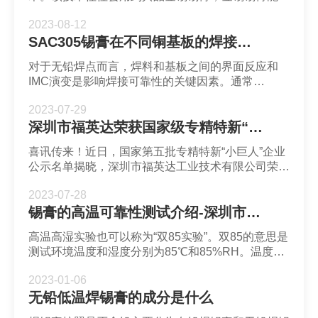
将芯片与基板在280℃或更高的温度键合且焊点可靠
2023-08-12
性高。然而电子设备的使用温度通常会对焊点带来不
SAC305锡膏在不同铜基板的焊接表现-深圳福英达
同影响。
对于无铅焊点而言，焊料和基板之间的界面反应和
IMC演变是影响焊接可靠性的关键因素。通常
SAC305锡膏在加热时会与Cu基板反应会生成
2023-07-29
Cu6Sn5 IMC。为了达到良好的焊点性能，可以对
深圳市福英达荣获国家级专精特新“小巨人”企业称号
Cu基板进行一些工艺处理从而控制IMC生长。
喜讯传来！近日，国家第五批专精特新“小巨人”企业
公示名单揭晓，深圳市福英达工业技术有限公司荣获
了2023年第五批国家级专精特新“小巨人”企业称号。
2023-07-28
锡膏的高温可靠性测试介绍-深圳市福英达
高温高湿实验也可以称为“双85实验”。双85的意思是
测试环境温度和湿度分别为85℃和85%RH。温度循
环实验是让测试元器件在低温-45℃左右和高温
2023-01-06
100℃左右环境下各停留一段时间并不断循环。某些
无铅低温焊锡膏的成分是什么
车载器件可能要求更高的上限温度。