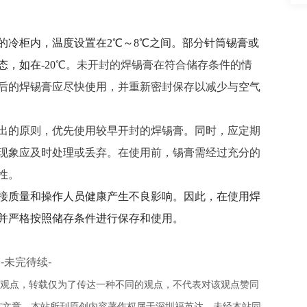
的冷柜内，温度设置在
2℃～8℃之间。
部分针筒锡膏或
态，如在
-20
℃。
未开封的焊锡膏在符合储存条件的情
封后的焊锡膏应尽快使用，并重新密封保存以减少与空气
出的原则，优先使用较早开封的焊锡膏。同时，应定期
现象应及时处理或丢弃。在使用前，锡膏需经过充分的
性。
接质量和操作人员健康产生不良影响。因此，在使用焊
并严格按照储存条件进行保存和使用。
-未完待续-
人观点，转载仅为了传达一种不同的观点，不代表对该观点赞同
载”文章，本站所刊原创内容著作权属于深圳福英达，未经本站同