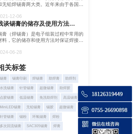
和无铅焊锡膏两大类。近年来由于各国越
来越的高环保要求的限制，无铅焊锡膏的
021-12-06
使用已成为大势所趋。无铅焊锡膏...
浅谈锡膏的储存及使用方法-深圳福英达
锡膏（焊锡膏）是电子组装过程中常用的
材料，它的储存和使用方法对保证焊接质
量和性能至关重要。
024-06-28
相关标签
锡膏
锡膏印刷
焊锡膏
助焊膏
助焊剂
水洗锡膏
针管锡膏
超微锡膏
助焊胶
点胶锡膏
低温锡膏
免洗助焊剂
高温锡膏
MiniLED锡膏
无铅锡膏
锡胶
超微锡膏
针管锡膏
锡粉
环氧锡膏
焊粉
多次回流锡膏
SAC305锡膏
焊膏