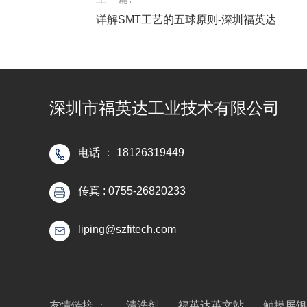
详解SMT工艺的五球原则-深圳福英达
深圳市福英达工业技术有限公司
电话 ： 18126319449
传真 : 0755-26820233
liping@szfitech.com
友情链接 ：
清洗剂
福英达英文站
触摸屏银