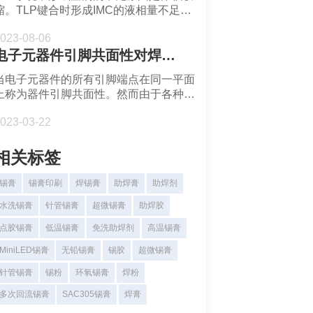
缩。TLP键合时形成IMC的液相量不足会
导致焊点形成空洞。
023-08-06
电子元器件引脚共面性对焊接的影响-福英达焊锡膏
当电子元器件的所有引脚端点在同一平面
上称为器件引脚共面性。然而由于各种因
素影响，常会导致延伸脚焊接位不共面。
023-03-22
器件焊接部位不共面会出现引脚虚焊、缺
焊等焊接故障。
相关标签
锡膏
锡膏印刷
焊锡膏
助焊膏
助焊剂
水洗锡膏
针管锡膏
超微锡膏
助焊胶
点胶锡膏
低温锡膏
免洗助焊剂
高温锡膏
MiniLED锡膏
无铅锡膏
锡胶
超微锡膏
针管锡膏
锡粉
环氧锡膏
焊粉
多次回流锡膏
SAC305锡膏
焊膏