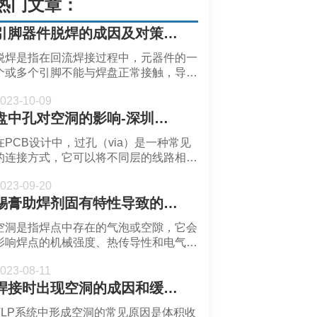
热门文章：
引脚器件脱焊的成因及对策-深圳福英达
脱焊是指在回流焊接过程中，元器件的一
个或多个引脚不能与焊盘正常接触，导致
焊点不完整或缺失。
023-10-09
盘中孔对空洞的影响-深圳福英达
在PCB设计中，过孔（via）是一种常见
的连接方式，它可以将不同层的线路相
连，或者提供元器件的焊接位置。过孔有
023-09-20
多种类型，其中一种是盘中孔（via in
锡膏助焊剂固有特性导致的空洞-深圳市福英达
pad）。
空洞是指焊点中存在的气泡或空隙，它会
影响焊点的机械强度、热传导性和电气性
能。在相同的PCB和器件条件下，有的
023-08-11
焊接材料容易形成空洞，有的锡膏则表现
焊接时出现空洞的成因和缓解措施-深圳福英达
出卓越的控制焊点空洞的特性。
TLP系统中形成空洞的常见原因是体积收