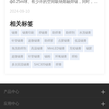
ф0.25m球、有少许的空间吸纳熔融焊锡，同时，由
于焊膏先融化、焊球后融化的特性，一般情况下不会
2024-09-10
出现桥连的问题，主要问题是印刷少印而导致球窝、
开焊等现象，因此，0.4mm间距CSP的印刷目标是
获得足够的焊膏量。
相关标签
锡膏
锡膏印刷
焊锡膏
助焊膏
助焊剂
水洗锡膏
针管锡膏
超微锡膏
助焊胶
点胶锡膏
低温锡膏
免洗助焊剂
高温锡膏
MiniLED锡膏
无铅锡膏
锡胶
超微锡膏
针管锡膏
锡粉
环氧锡膏
焊粉
多次回流锡膏
SAC305锡膏
焊膏
产品中心
应用中心