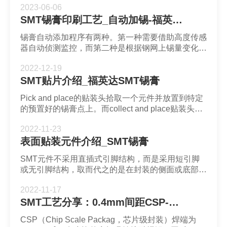
2023-06-06
件引脚的温度高，液态焊锡会沿着引脚向上爬。
SMT锡膏印刷工艺_自动加锡-福英达锡膏
锡膏自动添加程序有两种。第一种需要借助高度传感
器自动侦测监控，而第二种是根据钢网上锡量变化实
现定时定量添加。锡膏自动添加量需要结合钢网尺
2022-12-19
寸，产量和PCB尺寸等数据进行控制。
SMT贴片介绍_福英达SMT锡膏
Pick and place的贴装头拾取一个元件并放置到特定
的预置好的锡膏点上。而collect and place贴装头配
备了多个吸嘴，会抓取多个元件分别放置在特定锡膏
2022-11-23
点。元件拾取的方式是通过真空吸嘴实现的，真空吸
表面贴装元件介绍_SMT锡膏
取的好处是可以避免出现静电，保证了安装后的电流
稳定性。
SMT元件不采用直插式引脚结构，而是采用短引脚
或无引脚结构，取而代之的是在封装的侧面或底部带
有可焊接的金属化端子。对于带引脚的SMT元件，
2022-11-17
回流后无铅锡膏能够键合元件引脚和PCB焊盘并成
SMT工艺分享：0.4mm间距CSP-深圳福英达
为焊点。
CSP（Chip Scale Packag，芯片级封装）焊端为