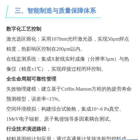
三、智能制造与质量保障体系
数字化工艺控制
激光选区熔化：采用
1070nm光纤激光器，实现50μm焊点
精度，热影响区控制在200μm以内
。
在线监测系统：集成
X射线实时成像（分辨率3μm）与热
像仪（精度±1℃），实现焊接过程闭环控制
。
全生命周期可靠性管理
失效物理建模：建立基于
Coffin-Manson方程的热疲劳寿命
预测模型，误差率<15%
。
空间环境模拟：构建综合试验舱，集成
10^-6 Pa真空、
1MeV电子辐射、原子氧侵蚀等多因素耦合测试
。
行业技术演进路径：
材料基因组计划应用：通过高通量计算筛选新型焊料成