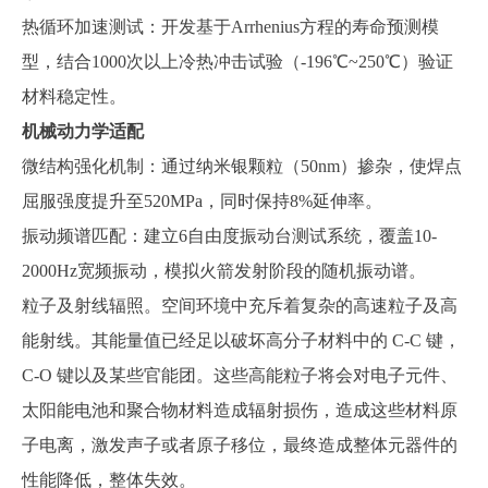
热循环加速测试：开发基于
Arrhenius方程的寿命预测模
型，结合1000次以上
冷
热冲击试验（
-196℃~250℃）验证
材料稳定性
。
机械动力学适配
微结构强化机制：通过纳米银颗粒（
50nm）掺杂，使焊点
屈服强度提升至520MPa，同时保持8%延伸率
。
振动频谱匹配：建立
6自由度振动台测试系统，覆盖10-
2000Hz宽频振动，模拟火箭发射阶段的随机振动谱
。
粒
子及射线辐照。
空间环境中充斥着复杂的高速粒子及高
能射线。其能量值已经足以破坏高分子材料中的
C-C 键，
C-O 键以及某些官能团。这些高能粒子将会对电子元件、
太阳能电池和聚合物材料造成辐射损伤，造成这些材料原
子电离，激发声子或者原子移位，最终造成整体元器件的
性能降低，整体失效。