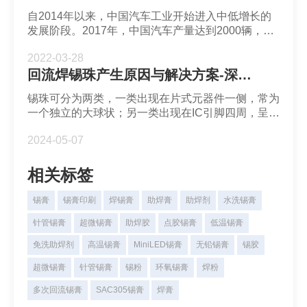
自2014年以来，中国汽车工业开始进入中低增长的
发展阶段。2017年，中国汽车产量达到2000辆，
901.81万辆，成为近十年的阶段性高峰。从那时
2022-03-28
起，它已经连续三年下降，这意味着如果中国汽车工
回流焊锡珠产生原因与解决方案-深圳福英达
业进入股票游戏时代。在这个关键的竞争节点上，汽
车领域的变化也随之而来。不少新技术成为汽车行业
锡珠可分为两类，一类出现在片式元器件一侧，常为
发展的新动力。车规级无铅锡膏焊料解决方案提供商
一个独立的大球状；另一类出现在IC引脚四周，呈分
深圳福英达分享：Mini LED 车载应用与自动驾驶传
散的小珠状。
感器
2024-05-07
相关标签
锡膏
锡膏印刷
焊锡膏
助焊膏
助焊剂
水洗锡膏
针管锡膏
超微锡膏
助焊胶
点胶锡膏
低温锡膏
免洗助焊剂
高温锡膏
MiniLED锡膏
无铅锡膏
锡胶
超微锡膏
针管锡膏
锡粉
环氧锡膏
焊粉
多次回流锡膏
SAC305锡膏
焊膏