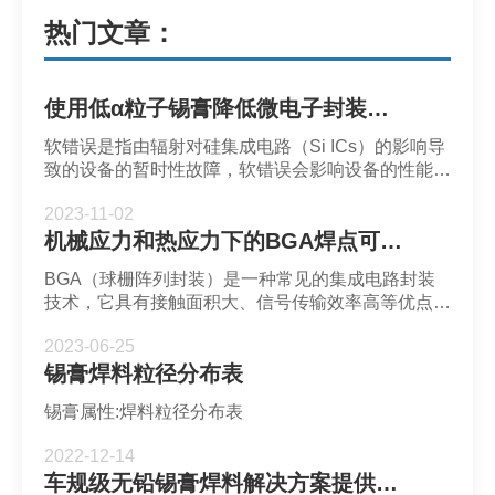
热门文章：
使用低α粒子锡膏降低微电子封装的软错误率-深圳福英达
软错误是指由辐射对硅集成电路（Si ICs）的影响导
致的设备的暂时性故障，软错误会影响设备的性能和
可靠性。
2023-11-02
机械应力和热应力下的BGA焊点可靠性-深圳市福英达
BGA（球栅阵列封装）是一种常见的集成电路封装
技术，它具有接触面积大、信号传输效率高等优点。
然而，BGA焊点位于器件底部，不易检测和维修，
2023-06-25
而且由于BGA功能高度集成，焊点容易受到机械应
锡膏焊料粒径分布表
力和热应力的影响。
锡膏属性:焊料粒径分布表
2022-12-14
车规级无铅锡膏焊料解决方案提供商深圳福英达分享：Mini LED 车载应用与自动驾驶传感器