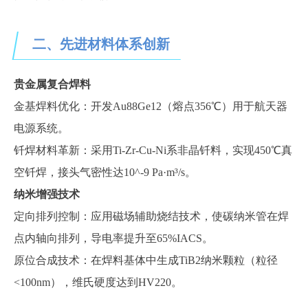
二、先进材料体系创新
贵金属复合焊料
金基焊料优化：开发
Au88Ge12（熔点356℃）用于航天器
电源系统
。
钎焊材料革新：采用
Ti-Zr-Cu-Ni系非晶钎料，实现450℃真
空钎焊，接头气密性达10^-9 Pa·m³/s
。
纳米增强技术
定向排列控制：应用磁场辅助烧结技术，使碳纳米管在焊
点内轴向排列，导电率提升至
65%IACS
。
原位合成技术：在焊料基体中生成
TiB2纳米颗粒（粒径
<100nm），维氏硬度达到HV220
。