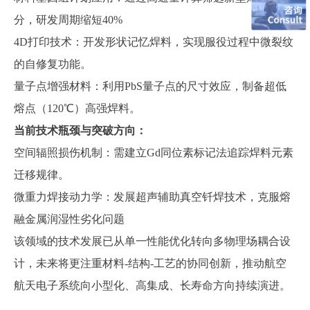
分，研发周期缩短
40%
4D打印技术：开发形状记忆焊料，实现服役过程中微裂纹
的自修复功能
。
量子点增强材料：利用
PbS量子点的尺寸效应，制备超低
熔点（120℃）高强焊料
。
当前技术瓶颈与突破方向：
空间辐照损伤机制：需建立
Gd同位素标记法追踪焊料元素
迁移规律
。
微重力焊接动力学：发展超声辅助真空钎焊技术，克服熔
融金属润湿性劣化问题
该领域的技术发展已从单一性能优化转向多物理场耦合设
计，未来将更注重材料
-结构-工艺的协同创新，推动航空
航天电子系统向小型化、高集成、长寿命方向持续演进。