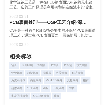
化学沉锡工艺是一种在PCB铜表面沉积锡的无电镀
工艺。它的工作原理是利用铜和锡在酸液中的活性锡
高于铜，使焊盘铜箔与沉锡槽中的锡离子发生置换反
2023-03-31
应，锡被氧化且形成一层均匀的锡层。
PCB表面处理——OSP工艺介绍-深圳市福英达
OSP是一种符合RoHS指令要求的环保的PCB表面处
理工艺，通过在PCB表面覆盖一层保护层，以防止
铜的氧化、腐蚀，提高可焊性。
2023-03-29
相关标签
锡膏
锡膏印刷
焊锡膏
助焊膏
助焊剂
水洗锡膏
针管锡膏
超微锡膏
助焊胶
点胶锡膏
低温锡膏
免洗助焊剂
高温锡膏
MiniLED锡膏
无铅锡膏
锡胶
超微锡膏
针管锡膏
锡粉
环氧锡膏
焊粉
多次回流锡膏
SAC305锡膏
焊膏