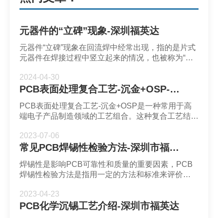
元器件的“立碑”现象-深圳福英达
元器件“立碑”现象在回流焊中经常出现，指的是片式
元器件在焊接过程中竖立起来的情况，也被称为“吊
桥”或“曼哈顿”现象
2024-04-30
PCB表面处理复合工艺-沉金+OSP-深圳市福英达
PCB表面处理复合工艺-沉金+OSP是一种常用于高
端电子产品制造领域的工艺组合。这种复合工艺结合
了沉金板和OSP（Organic Solderability
2023-07-06
Preservatives）工艺，以获得更佳的综合效果。
常见PCB焊锡性检验方法-深圳市福英达
焊锡性是影响PCB可靠性和质量的重要因素，PCB
焊锡性检验方法是指用一定的方法和标准来评价
PCB上的焊盘或元件的焊锡性能，即焊锡与被焊物
2023-04-23
之间的润湿性和界面反应性。
PCB化学沉锡工艺介绍-深圳市福英达