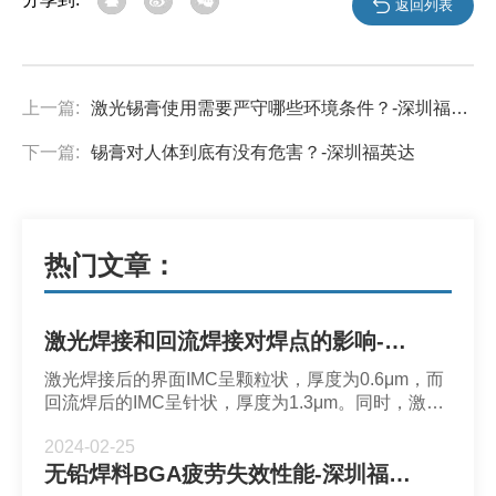
返回列表
上一篇:
激光锡膏使用需要严守哪些环境条件？-深圳福英达
下一篇:
锡膏对人体到底有没有危害？-深圳福英达
热门文章：
激光焊接和回流焊接对焊点的影响-深圳福英达
激光焊接后的界面IMC呈颗粒状，厚度为0.6μm，而
回流焊后的IMC呈针状，厚度为1.3μm。同时，激光
焊接的微凸点基体存在小粒状(Cu, Ni)6Sn5颗粒，而
2024-02-25
回流焊的微凸点基体中发现相对较大的IMCs颗粒。
无铅焊料BGA疲劳失效性能-深圳福英达