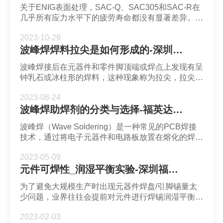
关于ENIG表面处理，SAC-Q、SAC305和SAC-R在
几乎所有应力水平下的疲劳寿命都没有显著差异。此
外，SAC305焊点在OSP上表面优于ENIG，尤其是
2023-10-29
在较高应力水平下，这意味着OSP能使焊点和铜焊
波峰焊焊料拉尖是如何形成的-深圳市福英达
盘之间的连接更加牢固。
波峰焊接后在元器件和零件脚顶端或焊点上发现有呈
钟乳石或冰柱形的焊料，这种现象称为拉尖，拉尖大
多发生在PCB铜箔电路的终端。
2023-08-24
波峰焊助焊剂的分类与选择-福英达助焊剂
波峰焊（Wave Soldering）是一种常见的PCB焊接
技术，通过将电子元器件和电路板放置在熔化的焊锡
波上实现焊接连接，波峰焊通常需要使用助焊剂来提
2023-05-09
高焊接质量和效率。
元件可焊性_润湿平衡实验-深圳福英达
为了避免大规模生产时出现元器件焊盘/引脚锡量太
少问题，业界往往会提前对元件进行焊锡润湿平衡实
验以验证元器件可焊性。润湿平衡测试的目的时检测
2023-02-03
PCBA的可焊性是否能够满足使用要求，并由此判断