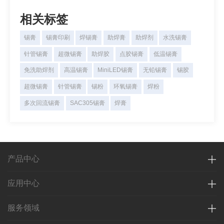
润湿性不良的原因。润湿平衡实验可以分为锡球法和
锡槽法。
相关标签
锡膏
锡膏印刷
焊锡膏
助焊膏
助焊剂
水洗锡膏
针管锡膏
超微锡膏
助焊胶
点胶锡膏
低温锡膏
免洗助焊剂
高温锡膏
MiniLED锡膏
无铅锡膏
锡胶
超微锡膏
针管锡膏
锡粉
环氧锡膏
焊粉
多次回流锡膏
SAC305锡膏
焊膏
产品中心
应用中心
服务领域