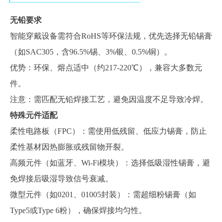
无铅要求
智能穿戴设备需符合
RoHS等环保法规，优先选择无铅锡膏
（如SAC305，含96.5%锡、3%银、0.5%铜）。
优势：环保、熔点适中（约
217-220℃），兼容大多数元
件。
注意：需匹配无铅焊接工艺，避免因温度不足导致冷焊。
特殊元件适配
柔性电路板（
FPC）：需使用低残留、低应力锡膏，防止
柔性基材因热膨胀或残留物开裂。
高频元件（如蓝牙、
Wi-Fi模块）：选择低吸湿性锡膏，避
免焊接后吸湿导致信号衰减。
微型元件（如
0201、01005封装）：需超细粉锡膏（如
Type
5
或
Type
6
粉），确保焊接均匀性。