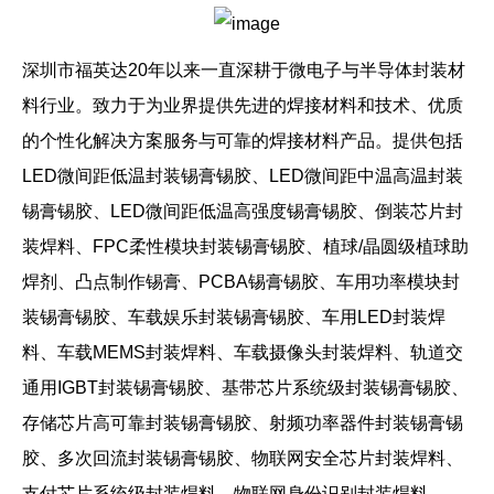
深圳市福英达
20
年以来一直深耕于微电子与半导体封装材
料行业。致力于为业界提供先进的焊接材料和技术、优质
的个性化解决方案服务与可靠的焊接材料产品。提供包括
LED
微间距低温封装锡膏锡胶、
LED
微间距中温高温封装
锡膏锡胶、
LED
微间距低温高强度锡膏锡胶、倒装芯片封
装焊料、
FPC
柔性模块封装锡膏锡胶、植球
/
晶圆级植球助
焊剂、凸点制作锡膏、
PCBA
锡膏锡胶、车用功率模块封
装锡膏锡胶、车载娱乐封装锡膏锡胶、车用
LED
封装焊
料、车载
MEMS
封装焊料、车载摄像头封装焊料、轨道交
通用
IGBT
封装锡膏锡胶、基带芯片系统级封装锡膏锡胶、
存储芯片高可靠封装锡膏锡
胶、射频功率器件封装锡
膏锡
胶
、多
次回流封装锡膏锡胶、物联网安全芯片封装焊料、
支付芯片系统级封装焊料、物联网身份识别封装焊料、