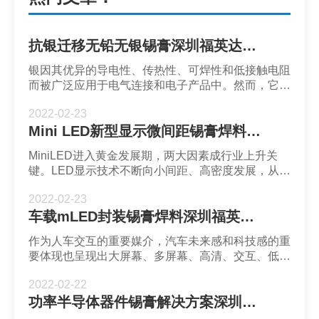
抗银迁移无铅无银锡膏深圳福英达分享：半导体中的银迁移现象
银因其优异的导电性、传热性、可焊性和低接触电阻
而被广泛应用于电气连接和电子产品中。然而，它也
是所有可迁移金属中迁移率最高的金属（铜的1000
2022-02-23
倍），因此它经常受到关注，因此被称为银迁移。抗
Mini LED新型显示微间距锡膏焊料深圳福英达分享：MiniLED进入黄金发展期，两大因素成行业上升关键
银迁移无铅无银锡膏深圳福英达是一家集锡膏、锡胶
及合金焊粉产、销、研与服务于一体的综合型锡膏供
MiniLED进入黄金发展期，两大因素成行业上升关
应商
键。LED显示技术不断向小间距、高密度发展，从小
间距LED到MiniLED，MicroLED不断扩展。与其他
2022-02-23
技术相比，MiniLED在对比度、亮度、分辨率、色域
车载mLED封装锡膏焊料深圳福英达分享：车载显示为何更倾向Mini/Micro LED?
等方面具有明显的优势。预计将取代OLED，成为新
一代的主流显示技术。Mini LED新型显示微间距锡
作为人车交互的重要媒介，汽车未来感和科技感的重
膏焊料深圳福英达拥有从合金焊粉到应用产品的完整
要体现也呈现出大屏幕、多屏幕、高清、交互、低能
产品线,是一家集锡膏、锡胶及合金焊粉产、销、
耗、多形式化的发展趋势。车载屏幕已成为继手机、
2022-02-22
平板itor之后的第五大中小型面板市场。车载mLED
功率半导体器件锡膏解决方案深圳福英达分享：功率半导体器件功率循环测试与控制策略
封装锡膏焊料深圳福英达是一家集锡膏、锡胶及合金
焊粉产、销、研与服务于一体的综合型锡膏供应商,