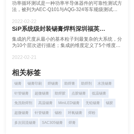
功率循环测试是一种功率半导体器件的可靠性测试方
拥有从合金焊粉到应用产品的完整产品线.
法，被列为AEC-Q101与AQG-324等车规级测试标
准内的必测项目。与温度循环测试相比，功率循环是
2022-02-22
通过器件内部工作的芯片产生热量，使得器件达到既
SiP系统级封装锡膏焊料深圳福英达分享：集成的尺度和维度
定的温度。功率半导体器件锡膏解决方案深圳福英达
是一家集锡膏、锡胶及合金焊粉产、销、研与服务于
集成的尺度从最小的基本粒子到最复杂的大系统，分
一体的综合型锡膏供应商, 是工信部焊锡粉标准制定
为10个层次进行描述；集成的维度定义了5个维度来
主导单位，拥有从合金焊粉到应用产品的完整产品
进行分类和描述。SiP系统级封装锡膏焊料深圳福英
线。
2022-02-21
达是一家集锡膏、锡胶及合金焊粉产、销、研与服务
于一体的综合型锡膏供应商，拥有从合金焊粉到应用
产品的完整产品线,可制造T2-T10全尺寸超微合金焊
相关标签
粉的电子级封装材料。
锡膏
锡膏印刷
焊锡膏
助焊膏
助焊剂
水洗锡膏
针管锡膏
超微锡膏
助焊胶
点胶锡膏
低温锡膏
免洗助焊剂
高温锡膏
MiniLED锡膏
无铅锡膏
锡胶
超微锡膏
针管锡膏
锡粉
环氧锡膏
焊粉
多次回流锡膏
SAC305锡膏
焊膏