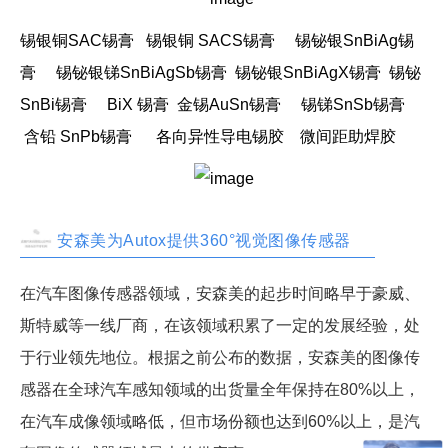
锡银铜
SAC
锡膏
锡银铜
SACS
锡膏
锡铋银
SnBiAg
锡
膏
锡铋银锑
SnBiAgSb
锡膏
锡铋银
SnBiAgX
锡膏
锡铋
SnBi
锡膏
BiX
锡膏
金锡
AuSn
锡膏
锡锑
SnSb
锡膏
含铅
SnPb
锡膏 各向异性导电锡胶 微间距助焊胶
安森美为Autox提供360°视觉图像传感器
在汽车图像传感器领域，安森美的起步时间略早于豪威、
斯特威等一线厂商，在该领域积累了一定的发展经验，处
于行业领先地位。根据之前公布的数据，安森美的图像传
感器在全球汽车感知领域的出货量全年保持在80%以上，
在汽车成像领域略低，但市场份额也达到60%以上，是汽