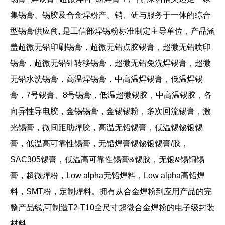
集锡膏、锡胶及合金焊粉产、销、研与服务于一体的综合
型锡膏供应商, 是工信部焊锡粉标准制定主导单位，产品涵
盖超微无铅印刷锡膏，超微无铅点胶锡膏，超微无铅喷印
锡膏，超微无铅针转移锡膏，超微无铅免洗焊锡膏，超微
无铅水洗锡膏，高温焊锡膏，中高温焊锡膏，低温焊锡
膏，7号锡膏、8号锡膏，低温超微锡胶，中高温锡胶，各
向异性导电胶，
金锡锡膏
，金锡锡粉，多次回流锡膏，激
光锡膏，微间距助焊胶，高温无铅锡膏，低温锡铋银锡
膏，低温高可靠性锡膏，无铅焊膏锡铋银锡膏/胶，
SAC305锡膏，低温高可靠性锡膏&锡胶，无银&锡铜锡
膏，超微焊粉，Low alpha无铅焊料，Low alpha高铅焊
料，SMT粉，定制焊料。拥有从合金焊粉到应用产品的完
整产品线,可制造T2-T10全尺寸超微合金焊粉的电子级封装
材料。