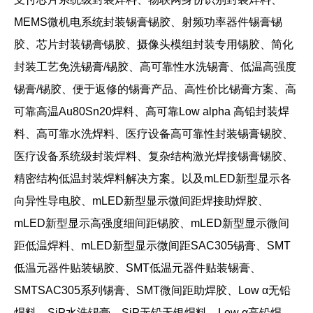
MEMS
微机电系统封装锡膏锡胶、射频功率器件锡膏锡
胶、芯片封装锡膏锡胶、摄像头模组封装专用锡胶、简化
封装工艺免洗锡膏
/
锡胶、高可靠性水洗锡膏、低温高强度
锡膏
/
锡胶、便于返修的锡膏产品、高性价比锡膏方案、高
可靠高温
Au80Sn20
焊料、高可靠
Low alpha
高铅封装焊
料、高可靠水洗焊料、医疗设备高可靠性封装锡膏锡胶、
医疗设备系统级封装焊料、复杂结构激光焊接锡膏锡胶、
精密结构低温封装焊料解决方案。以及
mLED新型显示各
向异性导电胶、mLED新型显示微间距焊接助焊胶、
mLED新型显示高强度细间距锡胶、mLED新型显示微间
距低温焊料、mLED新型显示微间距SAC305锡膏、SMT
低温元器件贴装锡胶、SMT低温元器件贴装锡膏、
SMTSAC305系列锡膏、SMT微间距助焊胶、Low α无铅
焊料、SiP水洗锡膏、SiP无铅无银焊料、Low α高铅焊