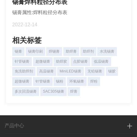
锡膏焊料粒径分布表
锡膏属性:焊料粒径分布表
2022-12-14
相关标签
锡膏
锡膏印刷
焊锡膏
助焊膏
助焊剂
水洗锡膏
针管锡膏
超微锡膏
助焊胶
点胶锡膏
低温锡膏
免洗助焊剂
高温锡膏
MiniLED锡膏
无铅锡膏
锡胶
超微锡膏
针管锡膏
锡粉
环氧锡膏
焊粉
多次回流锡膏
SAC305锡膏
焊膏
产品中心