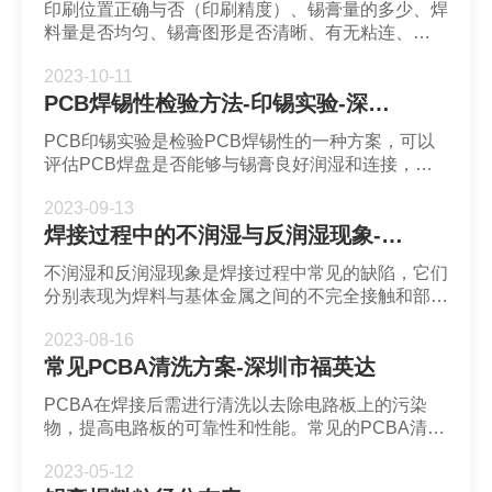
印刷位置正确与否（印刷精度）、锡膏量的多少、焊
料量是否均匀、锡膏图形是否清晰、有无粘连、
PCB表面是否被锡膏沾污等，都直接影响PCB组装
2023-10-11
焊接质量。
PCB焊锡性检验方法-印锡实验-深圳市福英达
PCB印锡实验是检验PCB焊锡性的一种方案，可以
评估PCB焊盘是否能够与锡膏良好润湿和连接，它
直接影响到SMT质量和可靠性。
2023-09-13
焊接过程中的不润湿与反润湿现象-福英达锡膏
不润湿和反润湿现象是焊接过程中常见的缺陷，它们
分别表现为焊料与基体金属之间的不完全接触和部分
润湿后的退缩。
2023-08-16
常见PCBA清洗方案-深圳市福英达
PCBA在焊接后需进行清洗以去除电路板上的污染
物，提高电路板的可靠性和性能。常见的PCBA清洗
方案有手工浸泡式清洗、超声波清洗、离心式清洗和
2023-05-12
喷淋清洗等。