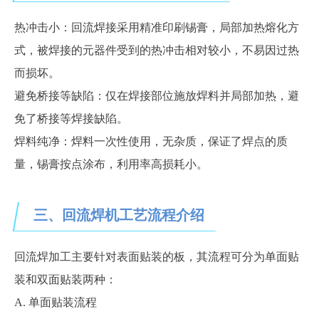
热冲击小：回流焊接采用
精准印刷锡膏，
局部加热
熔化
方
式，被焊接的元器件受到的热冲击
相对较
小，不易因过热
而损坏。
避免桥接等缺陷：仅在焊接部位施放焊料并局部加热，避
免了桥接等焊接缺陷。
焊料纯净：焊料一次性使用，无杂质，保证了焊点的质
量
，
锡膏按点涂布，利用率高损耗小
。
三、回流焊机工艺流程介绍
回流焊加工主要针对表面贴装的板，其流程可分为单面贴
装和双面贴装两种：
A. 单面贴装流程