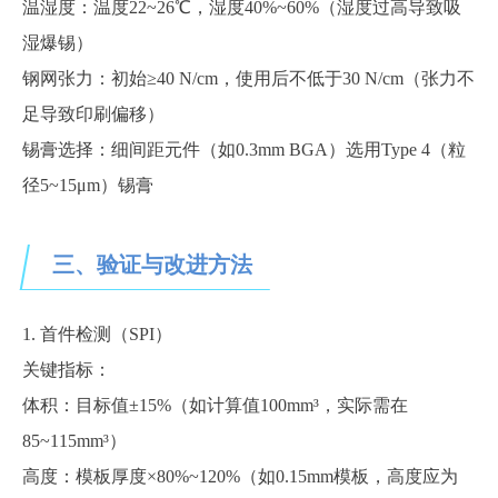
温湿度：温度
22~26℃，湿度40%~60%（湿度过高导致吸
湿爆锡）
钢网张力：初始
≥40 N/cm，使用后不低于30 N/cm（张力不
足导致印刷偏移）
锡膏选择：细间距元件（如
0.3mm BGA）选用Type 4（粒
径5~15μm）锡膏
三、验证与改进方法
1. 首件检测（SPI）
关键指标：
体积：目标值
±15%（如计算值100mm³，实际需在
85~115mm³）
高度：模板厚度
×80%~120%（如0.15mm模板，高度应为