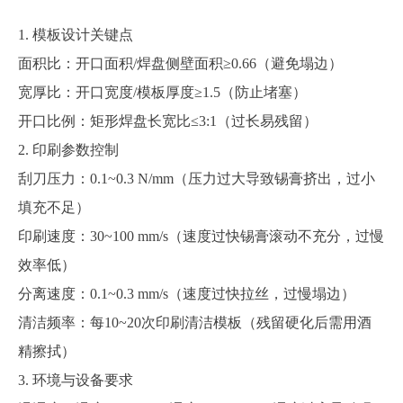
1. 模板设计关键点
面积比：开口面积
/焊盘
侧壁
面积
≥0.66（避免塌边）
宽厚比：开口宽度
/模板厚度≥1.5（防止堵塞）
开口比例：矩形焊盘长宽比
≤3:1（过长易残留）
2. 印刷参数控制
刮刀压力：
0.1~0.3 N/mm（压力过大导致锡膏挤出，过小
填充不足）
印刷速度：
3
0~
10
0 mm/s（速度过快锡膏滚动不充分，过慢
效率低）
分离速度：
0.1~0.3 mm/s（速度过快拉丝，过慢塌边）
清洁频率：每
10~20次印刷清洁模板（残留硬化后需用酒
精擦拭）
3. 环境与设备要求