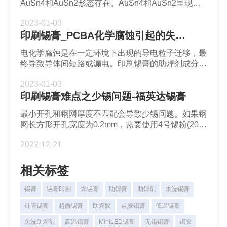
AuSn4和AuSn2形态存在。AuSn4和AuSn2呈现脆
性，在大量生成后容易导致焊点失效。在经过很多实
2023-01-03
验验证后，业内发现当焊料中金含量小于3%时，焊
印刷锡膏_PCBA化学腐蚀引起的失效_深圳福英达
点老化后进行剪切呈现韧性断裂。而当焊料中金含量
占到总质量的3%以上就会导致金脆化出现。
电化学腐蚀是在一定环境下出现的导电粒子迁移，最
终导致导体间短路或漏电。印刷锡膏的助焊剂成分中
的无机酸，有机酸和有机盐等会在潮湿等条件下与
2023-01-03
PCB焊盘形成反应。此外导电阳极丝的生长会导致
印刷锡膏难点之少锡问题-福英达锡膏
导体间出现短路和漏电现象。
最小开孔和钢网厚度不匹配会导致少锡问题。如果钢
网长方形开孔宽度为0.2mm，需要使用4号锡粉(20-
38μm)。如果是圆形开孔，开孔直径应当为锡粉颗粒
2022-12-21
大小的8倍。
相关标签
锡膏
锡膏印刷
焊锡膏
助焊膏
助焊剂
水洗锡膏
针管锡膏
超微锡膏
助焊胶
点胶锡膏
低温锡膏
免洗助焊剂
高温锡膏
MiniLED锡膏
无铅锡膏
锡胶