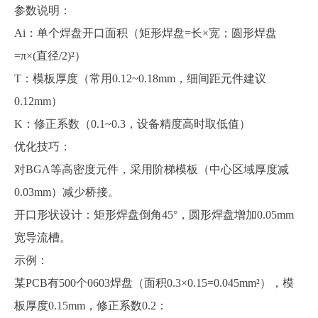
参数说明：
Ai：单个焊盘开口面积（矩形焊盘=长×宽；圆形焊盘
=π×(直径/2)²）
T：模板厚度（常用0.12~0.18mm，细间距元件建议
0.12mm）
K：修正系数（0.1~0.3，设备精度高时取低值）
优化技巧：
对
BGA等高密度元件，采用阶梯模板（中心区域厚度减
0.03mm）减少桥接。
开口形状设计：矩形焊盘倒角
45°，圆形焊盘增加0.05mm
宽导流槽。
示例：
某
PCB有500个0603焊盘（面积0.3×0.15=0.045mm²），模
板厚度0.15mm，修正系数0.2：