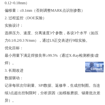
0.12~0.18mm）
偏移量：
≤0.1mm（否则调整MARK点识别参数）
2. 过程监控（DOE实验）
实验设计：
选择压力、速度、分离速度
3个参数，各设3个水平（如压
力0.1/0.2/0.3 N/mm），通过L9正交表进行9组实验。
优化目标：
最小用量下满足焊接良率
≥99.5%（通过X-Ray检测桥接/虚
焊）。
3. 长期改进
数据驱动：
记录每班次印刷量、
SPI数据、返修率，生成控制图。当连
续3点超出控制限时，分析原因（如模板磨损、锡膏批次差
异）。