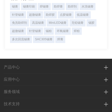
锡膏
锡膏印刷
焊锡膏
助焊膏
助焊剂
水洗锡膏
针管锡膏
超微锡膏
助焊胶
点胶锡膏
低温锡膏
免洗助焊剂
高温锡膏
MiniLED锡膏
无铅锡膏
锡胶
超微锡膏
针管锡膏
锡粉
环氧锡膏
焊粉
多次回流锡膏
SAC305锡膏
焊膏
产品中心
应用中心
服务领域
技术支持