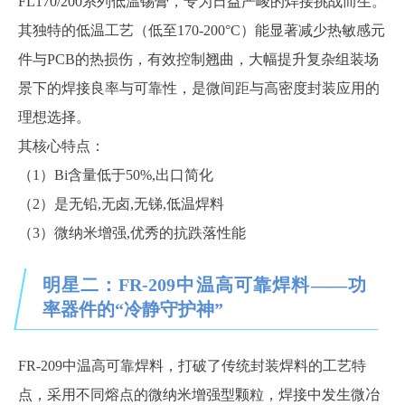
FL170/200系列低温锡膏，专为日益严峻的焊接挑战而生。
其独特的低温工艺（低至170-200°C）能显著减少热敏感元
件与PCB的热损伤，有效控制翘曲，大幅提升复杂组装场
景下的焊接良率与可靠性，是微间距与高密度封装应用的
理想选择。
其核心特点：
（1）Bi含量低于50%,出口简化
（2）是无铅,无卤,无锑,低温焊料
（3）微纳米增强,优秀的抗跌落性能
明星二：FR-209中温高可靠焊料——功
率器件的“冷静守护神”
FR-209中温高可靠焊料，打破了传统封装焊料的工艺特
点，采用不同熔点的微纳米增强型颗粒，焊接中发生微冶