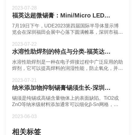
了2023年第五批国家级专精特新“小巨人”企业称号。
2023-07-28
福英达超微锡膏：Mini/Micro LED新型显示的性能材料创新
7月19日下午，UDE2023第四届国际半导体显示博
览会在深圳福田会展中心落下圆满帷幕，深圳市福英
达与现场观众交流和分享了超微锡膏在Mini LED显
2023-07-22
示芯片半导体封装的发展前景和应用。
水溶性助焊剂的特点与分类-福英达助焊剂
水溶性助焊剂是一种在电子焊接过程中广泛应用的助
焊剂，它可以提高焊料的润湿性能，防止氧化，并在
焊接后用水清洗残留物。
2023-07-21
纳米添加物抑制锡膏锡须生长-深圳市福英达
锡须是纯锡或高锡含量物体上的表面缺陷。TiO2或
ZnO等纳米级材料添加通常可以细化β-Sn网格，这
意味着复合焊点中的晶粒比普通SAC中的晶粒小得
2023-06-03
多。TiO2或ZnO在晶界处的偏析可以形成致密的保
护性氧化层，从而提高复合焊点的耐腐蚀性。
相关标签