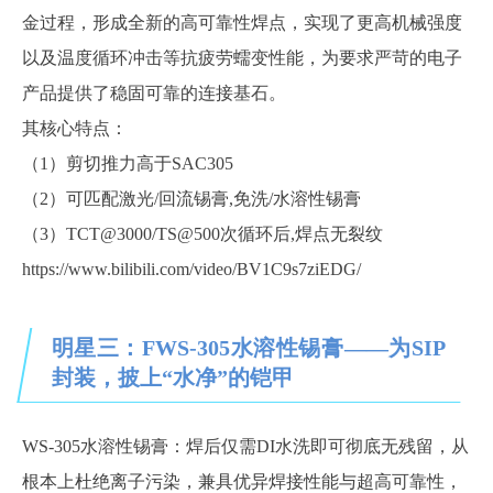
金过程，形成全新的高可靠性焊点，实现了更高机械强度
以及温度循环冲击等抗疲劳蠕变性能，为要求严苛的电子
产品提供了稳固可靠的连接基石。
其核心特点：
（1）剪切推力高于SAC305
（2）可匹配激光/回流锡膏,免洗/水溶性锡膏
（3）TCT@3000/TS@500次循环后,焊点无裂纹
https://www.bilibili.com/video/BV1C9s7ziEDG/
明星三：FWS-305水溶性锡膏——为SIP
封装，披上“水净”的铠甲
WS-305水溶性锡膏：焊后仅需DI水洗即可彻底无残留，从
根本上杜绝离子污染，兼具优异焊接性能与超高可靠性，