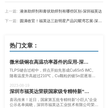
上一篇:
液体助焊剂和膏状助焊剂有哪些区别-深圳福英达
下一篇:
圆满收官！福英达三款明星产品闪耀湾芯展-深圳福英达
热门文章：
微米级铜在高温功率器件的应用-深圳福英达
TLPS键合过程中，焊点开始先形成Cu6Sn5 IMC。
随着温度升高超过210℃，Cu颗粒的镀Sn层逐渐开
始融化。当温度继续升高时，Sn开始大量消耗，
2023-08-19
Cu3Sn数量开始增加，而Cu6Sn5逐渐减少直至加热
深圳市福英达荣获国家级专精特新“小巨人”企业称号
至300℃后完全消失。
喜讯传来！近日，国家第五批专精特新“小巨人”企业
公示名单揭晓，深圳市福英达工业技术有限公司荣获