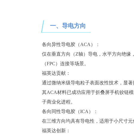
一、
导电方向
各向
异性导电胶（
ACA）：
仅在垂直方向（
Z轴）导电，水平方向绝缘
（FPC）连接等场景。
福英达贡献：
通过
微
纳米级导电粒子表面改性技术，显著
其
ACA材料已成功应用于折叠屏手机铰链
子商业化进程。
各向
同性导电胶（
ICA）：
在三维方向均具有导电性，适用于小尺寸元
福英达创新：