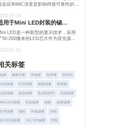
面反应和IMC演变是影响焊接可靠性的关
键因素。通常SAC305锡膏在加热时会与
023-07-29
Cu基板反应会生成Cu6Sn5 IMC。为了达
适用于Mini LED封装的锡膏焊料-福英达焊锡膏
到良好的焊点性能，可以对Cu基板进行
一些工艺处理从而控制IMC生长。
Mini LED是一种新型的显示技术，采用
了50-200微米的LED芯片作为背光源或
像素单元，实现了高亮度、高对比度和高
023-07-12
色域等卓越的显示效果。
相关标签
锡膏
锡膏印刷
焊锡膏
助焊膏
助焊剂
水洗锡膏
针管锡膏
超微锡膏
助焊胶
点胶锡膏
低温锡膏
免洗助焊剂
高温锡膏
MiniLED锡膏
无铅锡膏
锡胶
超微锡膏
针管锡膏
锡粉
环氧锡膏
焊粉
多次回流锡膏
SAC305锡膏
焊膏