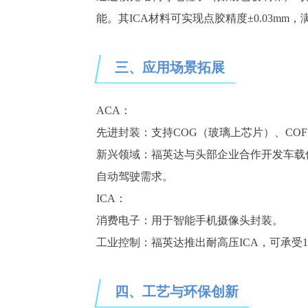
能。其
ICA材料可实现点胶精度±0.0
3
mm，
三、
应用场景拓展
ACA：
先进封装：支持
COG（玻璃上芯片）、CO
新兴领域：福英达与头部企业合作开发车载
自动驾驶需求。
ICA：
消费电子：用于智能手机摄像头
封装
。
工业控制：福英达推出耐高压
ICA，可承受
四、
工艺与环保创新