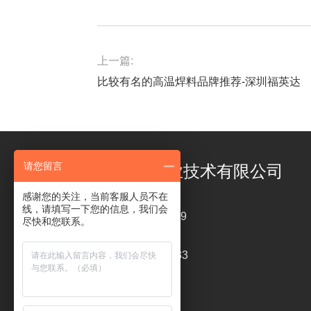
上一篇:
比较有名的高温焊料品牌推荐-深圳福英达
请您留言
深圳市福英达工业技术有限公司
感谢您的关注，当前客服人员不在
线，请填写一下您的信息，我们会
电话 ： 18126319449
尽快和您联系。
传真 : 0755-26820233
liping@szfitech.com