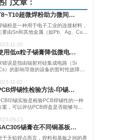
热门文章：
T8~T10超微焊粉助力微间距芯片封装-深圳福英达
焊锡粉是一种用于电子工业的连接材料，
主要由Sn和其他金属（如Pb、Ag、Cu
等）组成的合金粉末。焊锡粉可以用来制
023-11-20
备锡膏，用于表面贴装技术（SMT）中
使用低α粒子锡膏降低微电子封装的软错误率-深圳福英达
的电子元件焊接。
软错误是指由辐射对硅集成电路（Si
ICs）的影响导致的设备的暂时性故障，
软错误会影响设备的性能和可靠性。
023-11-02
PCB焊锡性检验方法-印锡实验-深圳市福英达
PCB印锡实验是检验PCB焊锡性的一种
方案，可以评估PCB焊盘是否能够与锡
膏良好润湿和连接，它直接影响到SMT
023-09-13
质量和可靠性。
SAC305锡膏在不同铜基板的焊接表现-深圳福英达
对于无铅焊点而言，焊料和基板之间的界