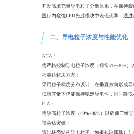
开发高填充量导电粒子分散体系，在保持胶
医疗内窥镜LED光源模块中表现优异，通
二、
导电粒子浓度与性能优化
ACA：
需严格控制导电粒子浓度（通常
5%~
2
0%）
福英达解决方案：
采用粒子梯度分布设计，在垂直方向形成导
低填充量下仍能保持稳定导电性，同时降低
ICA：
需较高粒子浓度（
4
0%~
80
%）以确保三维导
福英达突破：
通过核壳结构导电粒子（如银包玻璃珠）与