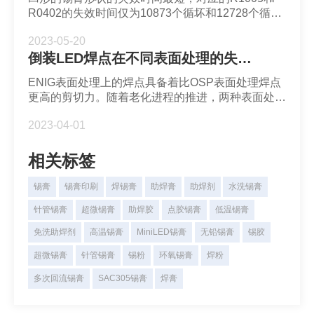
R0402的失效时间仅为10873个循坏和12728个循
环。从数据来看，凸形的失效时间比凹形长30%或以
2023-05-20
上。
倒装LED焊点在不同表面处理的失效模式-深圳市福英达
ENIG表面处理上的焊点具备着比OSP表面处理焊点
更高的剪切力。随着老化进程的推进，两种表面处理
上的焊点剪切力都明显下降，这归因于IMC晶粒的粗
2023-04-01
化和生长。老化过程中不断粗化和生长的IMC使得焊
点脆性增强，使焊料层成为阴极焊点中最薄弱的部
分。
相关标签
锡膏
锡膏印刷
焊锡膏
助焊膏
助焊剂
水洗锡膏
针管锡膏
超微锡膏
助焊胶
点胶锡膏
低温锡膏
免洗助焊剂
高温锡膏
MiniLED锡膏
无铅锡膏
锡胶
超微锡膏
针管锡膏
锡粉
环氧锡膏
焊粉
多次回流锡膏
SAC305锡膏
焊膏