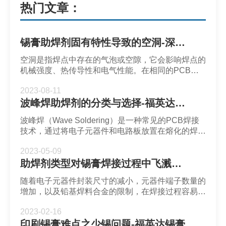
热门文章：
锡膏助焊剂固有特性导致的空洞-深圳市福英达
空洞是指焊点中存在的气泡或空隙，它会影响焊点的
机械强度、热传导性和电气性能。在相同的PCB和
器件条件下，有的焊接材料容易形成空洞，有的锡膏
2023-08-11
则表现出卓越的控制焊点空洞的特性。
波峰焊助焊剂的分类与选择-福英达助焊剂
波峰焊（Wave Soldering）是一种常见的PCB焊接
技术，通过将电子元器件和电路板放置在熔化的焊锡
波上实现焊接连接，波峰焊通常需要使用助焊剂来提
2023-05-09
高焊接质量和效率。
助焊剂类型对锡膏焊接过程中飞溅的影响-福英达焊锡膏
随着电子元器件封装尺寸的减小，元器件端子数量的
增加，以及铅基焊料合金的限制，在焊接过程容易出
现一系列工艺问题，这些工艺问题也与焊锡助焊剂的
2023-02-16
使用有关。助焊剂的不良副作用可能以焊剂飞溅的形
印刷锡膏难点之少锡问题-福英达锡膏
式出现，进而影响焊点的稳定性和可靠性。