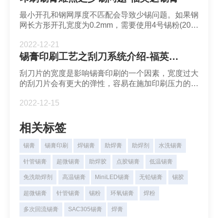
最小开孔和钢网厚度不匹配会导致少锡问题。如果钢
网长方形开孔宽度为0.2mm，需要使用4号锡粉(20-
38μm)。如果是圆形开孔，开孔直径应当为锡粉颗粒
2022-12-21
大小的8倍。
锡膏印刷工艺之刮刀系统介绍-福英达锡膏
刮刀片的宽度是影响锡膏印刷的一个因素，宽度过大
的刮刀片会有更大的弹性，容易在施加印刷压力的时
候出现刮刀片各位置印刷角度不一致的问题。刮刀的
2022-12-15
安装需要平行于印刷机传送轨道。如果刮刀安装位置
不平行于传送轨道，锡膏会往两边进行堆积，造成锡
膏的浪费和印刷质量下降。
相关标签
锡膏
锡膏印刷
焊锡膏
助焊膏
助焊剂
水洗锡膏
针管锡膏
超微锡膏
助焊胶
点胶锡膏
低温锡膏
免洗助焊剂
高温锡膏
MiniLED锡膏
无铅锡膏
锡胶
超微锡膏
针管锡膏
锡粉
环氧锡膏
焊粉
多次回流锡膏
SAC305锡膏
焊膏