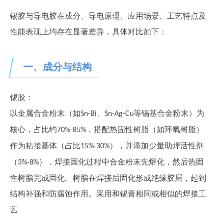
锡胶与导电胶在成分、导电原理、应用场景、工艺特点及
性能表现上均存在显著差异，具体对比如下：
一、成分与结构
锡胶：
以金属合金粉末（如
、
等
锡基合金粉末）为
Sn-Bi
Sn-Ag-Cu
核心，占比约
，搭配热固性树脂（如环氧树脂）
7
0%-
85
%
作为粘接基体（占比
），并添加少量助焊
活性
剂
1
5%-3
0
%
（
）
，焊接固化过程中合金粉末先熔化，然后热固
3%-
8
%
性树脂完成固化。树脂在焊接后固化形成绝缘胶层，起到
结构补强和防腐蚀作用。采用和锡膏相同或相似的焊接工
艺