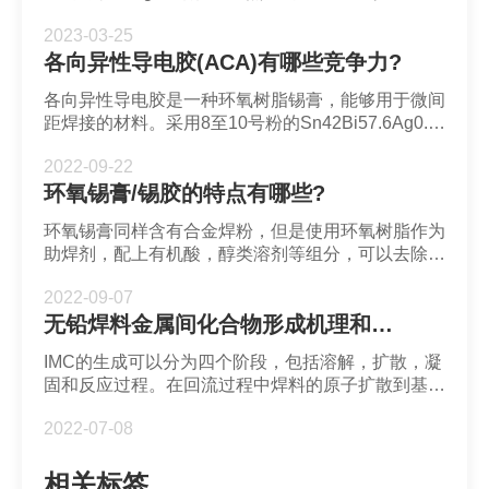
导电涂层。导电涂层与焊料有良好的兼容性。当使用
2023-03-25
烙铁在导电涂层表面沉积焊料熔体，熔融焊料会迅速
各向异性导电胶(ACA)有哪些竞争力?
扩散到导电涂层上(接触角很小)。在固化后，导电涂
层和焊料界面处会形成金属间化合物Cu6Sn5从而促
各向异性导电胶是一种环氧树脂锡膏，能够用于微间
进焊料的粘附。
距焊接的材料。采用8至10号粉的Sn42Bi57.6Ag0.4
作为合金成分。对于焊接密度大,焊盘尺寸小和封装
2022-09-22
间距小的场景有着巨大优势。
​环氧锡膏/锡胶的特点有哪些?
环氧锡膏同样含有合金焊粉，但是使用环氧树脂作为
助焊剂，配上有机酸，醇类溶剂等组分，可以去除焊
粉和焊盘金属表面的氧化层。常见的环氧锡膏/锡胶
2022-09-07
包括了锡银铜系列，锡铋系列和各向异性导电胶。
无铅焊料金属间化合物形成机理和影响
IMC的生成可以分为四个阶段，包括溶解，扩散，凝
固和反应过程。在回流过程中焊料的原子扩散到基板
表面并通过界面反应形成IMC。在降温后IMC在焊料
2022-07-08
中积累。扩散过程可以用Fick第一定律表示。
相关标签