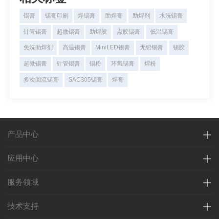
锡膏
锡膏印刷
焊锡膏
助焊膏
助焊剂
水洗锡膏
针管锡膏
超微锡膏
助焊胶
点胶锡膏
低温锡膏
免洗助焊剂
高温锡膏
MiniLED锡膏
无铅锡膏
锡胶
超微锡膏
针管锡膏
锡粉
环氧锡膏
焊粉
多次回流锡膏
SAC305锡膏
焊膏
产品中心
应用中心
服务领域
技术支持