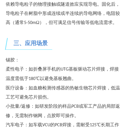
依赖导电粒子的物理接触或隧道效应实现导电。固化后，
导电粒子在树脂中形成连续或半连续的导电网络，电阻较
高（通常
Ω），但可满足信号传输等低电流需求。
5-50m
三、
应用场景
锡胶：
柔性电子：如折叠屏手机的
基板驱动芯片焊接，焊接
UTG
温度需低于
℃以避免基板翘曲。
180
医疗设备：如血糖检测传感器的热敏生物芯片焊接，低温
工艺可避免芯片损伤。
小批量
返修：如研发阶段的样品
或军工产品的局部返
/
PCB
修，无需制作钢网，点胶即可操作。
汽车电子：如车载
的
焊接，需耐受
℃长期工作
VCU
PCB
125