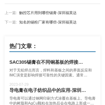
上一篇:
触控芯片用到哪些锡膏-深圳福英达
下一篇:
知名的锡粉厂家有哪些-深圳福英达
热门文章：
SAC305锡膏在不同铜基板的焊接表现-深圳福英达
对于无铅焊点而言，焊料和基板之间的界面反应和
IMC演变是影响焊接可靠性的关键因素。通常
SAC305锡膏在加热时会与Cu基板反应会生成
2023-07-29
Cu6Sn5 IMC。为了达到良好的焊点性能，可以对
导电膏在电子纺织品中的应用-深圳市福英达
Cu基板进行一些工艺处理从而控制IMC生长。
导电膏可以通过钢网印刷方式涂覆在基板上。导电膏
中的树脂和AgCu颗粒在加热后会在电路上形成一层