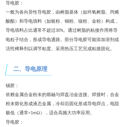
导电胶：
一般为各向异性导电胶，由树脂基体（如环氧树脂、丙烯
酸酯）和导电填料（如银粉、铜粉、镍粉、金粉）构成，
导电填料占比通常不超过
。通过树脂的粘接作用将导
3
0%
电粒子结合，形成导电通路。部分导电胶可能添加溶剂或
活性稀释剂以调节粘度。
采用热压工艺完成粘接固化。
二、
导电原理
锡胶：
依赖金属合金粉末的熔融与焊盘
冶金连接。焊接时，合金
粉末熔化形成液态金属，冷却后固化形成导电焊点，电阻
极低（通常
Ω），适合高频大功率应用。
<1m
导电胶：