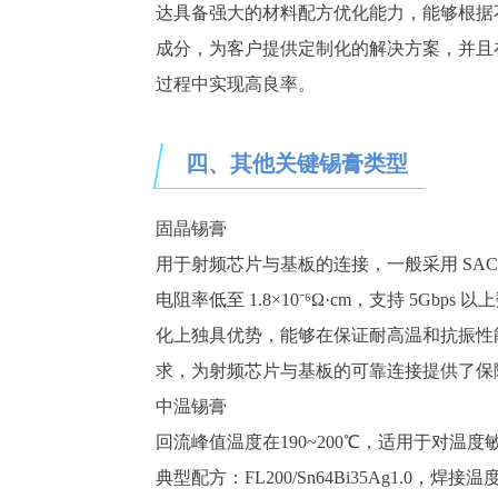
达具备强大的材料配方优化能力，能够根据
成分，为客户提供定制化的解决方案，并且
过程中实现高良率。
四、其他关键锡膏类型
固晶锡膏
用于射频芯片与基板的连接，
一般
采用
SAC
电阻率低至
1.8×10⁻⁶Ω·cm，支持 5
化上独具优势，能够在保证耐高温和抗振性
求，为射频芯片与基板的可靠连接提供了保
中温锡膏
回流峰值温度在
190~200
℃，适用于对温度
典型配方：
FL200/
Sn64Bi35Ag1.0，焊接温度