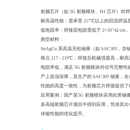
射频芯片（如
5G 射频模块、H1 芯片）
耐高温性能：需承受
217℃以上的回流焊
低电阻率：焊接层电阻需低于
2×10⁻⁶Ω
典型材料：
SnAgCu 系高温无铅锡膏（如 SAC305，含锡 
熔点
217 - 2
19
℃，焊接后机械强度高，耐高
电阻率低，满足
5G 射频模块对信号完整性
产上造诣深厚，其生产的 SAC305 锡膏
性能的高度一致性，为射频芯片焊接提供了
应用案例：
国产某
5G 射频模块采用此类锡
多高端射频芯片项目中得到应用，凭借其出
传输性能的优化提升。