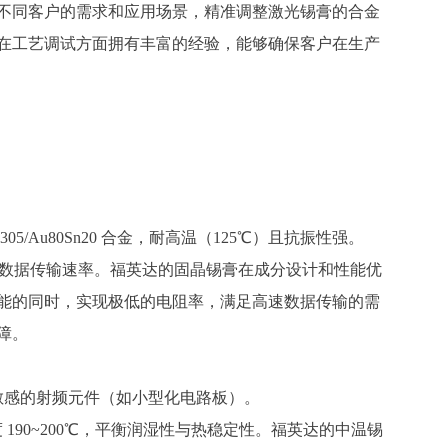
不同客户的需求和应用场景，精准调整激光锡膏的合金
在工艺调试方面拥有丰富的经验，能够确保客户在生产
305/Au80Sn20
合金，耐高温（
125℃）且抗振性强。
Gbps 以上数据传输速率。福英达的固晶锡膏在成分设计和性能优
能的同时，实现极低的电阻率，满足高速数据传输的需
障。
敏感的射频元件（如小型化电路板）。
 1
90~200
℃，平衡润湿性与热稳定性。福英达的中温锡