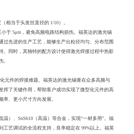
精度（相当于头发丝直径的 1/10）。
热影响区小于 5μm，避免高频电路结构损伤。福英达的激光锡
通过先进的生产工艺，能够生产出粒径均匀、分布范围
持。同时，其独特的配方设计使得激光焊接过程中热影
伤。
解决微型化元件的焊接难题。福英达的激光锡膏在众多高频与
发挥了关键作用，帮助客户成功实现了微型化元件的高
频率、更小尺寸方向发展。
低温）、
SnSb10（高温）等合金，实现“一材多用”。
福
到工艺调试的全流程支持，良率稳定在
99%以上。福英