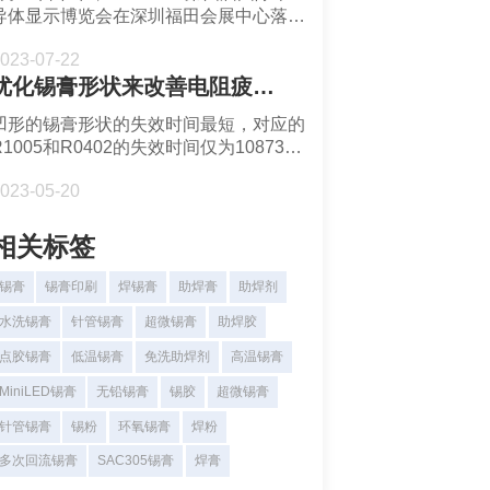
导体显示博览会在深圳福田会展中心落下
圆满帷幕，深圳市福英达与现场观众交流
023-07-22
和分享了超微锡膏在Mini LED显示芯片
优化锡膏形状来改善电阻疲劳寿命-深圳市福英达
半导体封装的发展前景和应用。
凹形的锡膏形状的失效时间最短，对应的
R1005和R0402的失效时间仅为10873个
循坏和12728个循环。从数据来看，凸形
023-05-20
的失效时间比凹形长30%或以上。
相关标签
锡膏
锡膏印刷
焊锡膏
助焊膏
助焊剂
水洗锡膏
针管锡膏
超微锡膏
助焊胶
点胶锡膏
低温锡膏
免洗助焊剂
高温锡膏
MiniLED锡膏
无铅锡膏
锡胶
超微锡膏
针管锡膏
锡粉
环氧锡膏
焊粉
多次回流锡膏
SAC305锡膏
焊膏