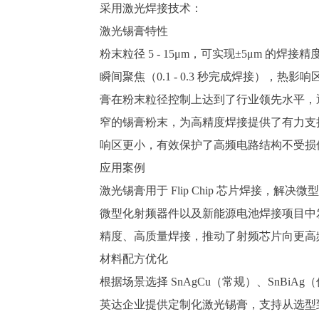
采用激光焊接技术：
激光锡膏特性
粉末粒径
5 - 15μm，可实现±5μm 的焊接
瞬间聚焦（
0.1 - 0.3 秒完成焊接），
膏在粉末粒径控制上达到了行业领先水平，
窄的锡膏粉末，为高精度焊接提供了有力支
响区更小，有效保护了高频电路结构不受损
应用案例
激光锡膏用于
Flip Chip 芯片焊接，
微型化射频器件
以及新能源电池
焊接项目中
精度、高质量焊接，推动了射频芯片向更高
材料配方优化
根据场景选择
SnAgCu（常规）、SnBi
Ag
（
英达
企业提供定制化激光锡膏，支持从选型