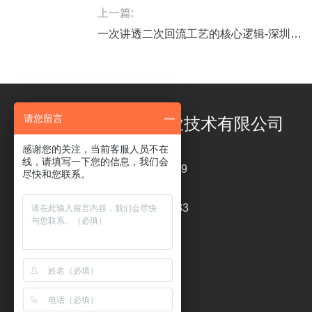
上一篇:
一次讲透二次回流工艺的核心逻辑-深圳福英达
请您留言
深圳市福英达工业技术有限公司
感谢您的关注，当前客服人员不在
线，请填写一下您的信息，我们会
电话 ： 18126319449
尽快和您联系。
传真 : 0755-26820233
liping@szfitech.com