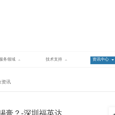
服务领域
技术支持
资讯中心
用到哪些锡膏？-深圳福英达
业资讯
锡膏？-深圳福英达