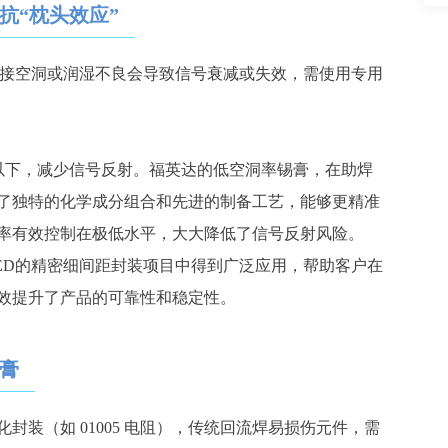
抗
“枕头效应”
A）中，焊接空洞或润湿不良会导致信号衰减或失效，需使用专用
以下，减少信号反射。福英达的低空洞率锡膏，在助焊
了独特的化学成分组合和先进的制备工艺，能够更精准
率有效控制在极低水平，大大降低了信号反射风险。
ED
的精密细间距封装项目中得到广泛应用，帮助客户在
效提升了产品的可靠性和稳定性。
膏
化封装（如
01005 电阻），传统回流焊易损伤元件，需