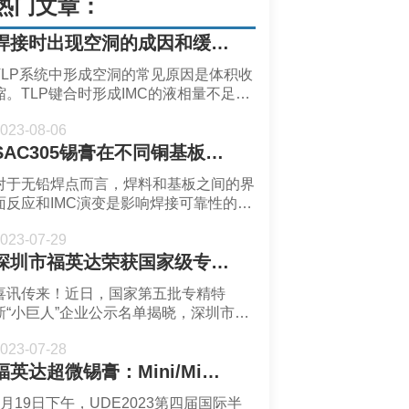
热门文章：
焊接时出现空洞的成因和缓解措施-深圳福英达
TLP系统中形成空洞的常见原因是体积收
缩。TLP键合时形成IMC的液相量不足会
导致焊点形成空洞。
023-08-06
SAC305锡膏在不同铜基板的焊接表现-深圳福英达
对于无铅焊点而言，焊料和基板之间的界
面反应和IMC演变是影响焊接可靠性的关
键因素。通常SAC305锡膏在加热时会与
023-07-29
Cu基板反应会生成Cu6Sn5 IMC。为了达
深圳市福英达荣获国家级专精特新“小巨人”企业称号
到良好的焊点性能，可以对Cu基板进行
一些工艺处理从而控制IMC生长。
喜讯传来！近日，国家第五批专精特
新“小巨人”企业公示名单揭晓，深圳市福
英达工业技术有限公司荣获了2023年第
023-07-28
五批国家级专精特新“小巨人”企业称号。
福英达超微锡膏：Mini/Micro LED新型显示的性能材料创新
7月19日下午，UDE2023第四届国际半