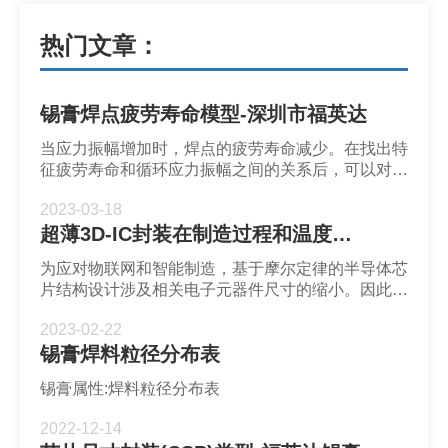
热门文章：
锡膏焊点疲劳寿命模型-深圳市福英达
当应力振幅增加时，焊点的疲劳寿命减少。在找出特
征疲劳寿命和循环应力振幅之间的关系后，可以对焊
点的疲劳寿命进行建模。
2023-03-18
超薄3D-IC封装在制造过程和温度循环测试耦合负载影响下的可靠性评估-深圳市福英达
为应对物联网和智能制造，基于摩尔定律的半导体芯
片结构设计涉及相关电子元器件尺寸的缩小。因此，
晶体管的密度逐渐增加。为实现上述封装要求，解决
2023-02-22
传统封装框架的瓶颈，现有研究以堆叠方向的三维互
锡膏焊料粒径分布表
连为主流技术。关键技术是硅通孔 (TSV) 和焊料
微凸块 (μbump) 的互连，这通常是失效位置方面的
锡膏属性:焊料粒径分布表
关注领域。
2022-12-14