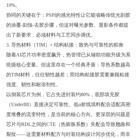
10%。
协同的关键在于：
PSPI的感光特性让它能省略传统光刻胶
的涂覆-刻蚀-去胶步骤，但这对曝光参数、显影条件都提
出了新要求，必须材料与工艺同步调优。
3. 导热材料（TIM）× 结构粘接：散热与可靠性的权衡
随着
AI芯片功率密度飙升，热管理已从辅助功能升级为系
统级核心变量。但这里存在一个经典矛盾：导热系数越高
的TIM材料，往往韧性越差；而结构粘接胶需要兼顾粘接
强度、韧性和耐溶剂性。
以倒装芯片为例，它占先进封装约
80%，底部填充胶
（Underfill）直接决定可靠性。低α射线填料配合适配高密
度堆叠的流变特性，是当前的核心方向。更深层的问题是
芯片与RDL之间的CTE（热膨胀系数）失配会导致翘曲和
裂纹——这需要材料配方与封装结构设计同步优化，而非