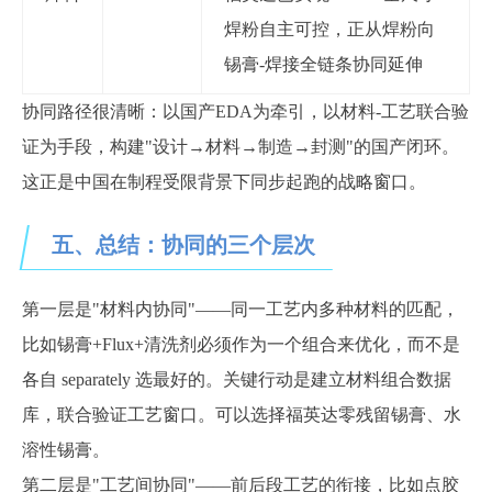
焊粉自主可控，正从焊粉向
锡膏-焊接全链条协同延伸
协同路径很清晰：以国产
EDA为牵引，以材料-工艺联合验
证为手段，构建"设计→材料→制造→封测"的国产闭环。
这正是中国在制程受限背景下同步起跑的战略窗口。
五、总结：协同的三个层次
第一层是
"材料内协同"——同一工艺内多种材料的匹配，
比如锡膏+Flux+清洗剂必须作为一个组合来优化，而不是
各自 separately 选最好的。关键行动是建立材料组合数据
库，联合验证工艺窗口。
可以选择福英达零残留锡膏、水
溶性锡膏。
第二层是
"工艺间协同"——前后段工艺的衔接，比如点胶