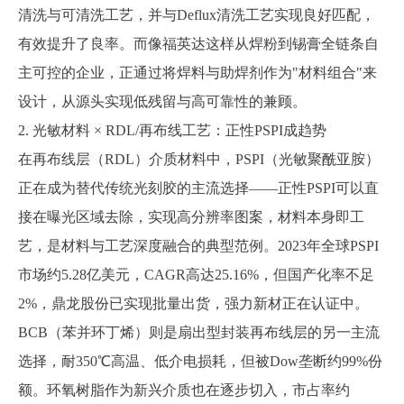
清洗与可清洗工艺，并与Deflux清洗工艺实现良好匹配，
有效提升了良率。而像福英达这样从焊粉到锡膏全链条自
主可控的企业，正通过将焊料与助焊剂作为"材料组合"来
设计，从源头实现低残留与高可靠性的兼顾。
2. 光敏材料 × RDL/再布线工艺：正性PSPI成趋势
在再布线层（
RDL）介质材料中，PSPI（光敏聚酰亚胺）
正在成为替代传统光刻胶的主流选择——正性PSPI可以直
接在曝光区域去除，实现高分辨率图案，材料本身即工
艺，是材料与工艺深度融合的典型范例。2023年全球PSPI
市场约5.28亿美元，CAGR高达25.16%，但国产化率不足
2%，鼎龙股份已实现批量出货，强力新材正在认证中。
BCB（苯并环丁烯）则是扇出型封装再布线层的另一主流
选择，耐350℃高温、低介电损耗，但被Dow垄断约99%份
额。环氧树脂作为新兴介质也在逐步切入，市占率约