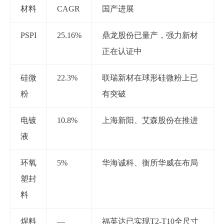
材料
CAGR
国产进展
PSPI
25.16%
鼎龙股份已量产，强力新材
正在认证中
硅微
22.3%
联瑞新材在球形硅微粉上已
粉
有突破
电镀
10.8%
上海新阳、艾森股份在推进
液
环氧
5%
华海诚科、衡所华威在布局
塑封
料
焊料
—
福英达已实现
T2-T10全尺寸