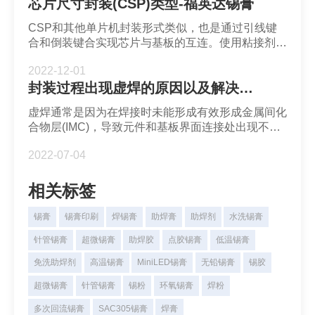
芯片尺寸封装(CSP)类型-福英达锡膏
CSP和其他单片机封装形式类似，也是通过引线键
合和倒装键合实现芯片与基板的互连。使用粘接剂将
芯片与基板结合。CSP的封装结构类型有引线框架
2022-12-01
CSP, 刚性基板CSP，柔性基板CSP和晶圆级CSP。
封装过程出现虚焊的原因以及解决方法
虚焊通常是因为在焊接时未能形成有效形成金属间化
合物层(IMC)，导致元件和基板界面连接处出现不致
密的连接。从外观看很难看出是否形成有效焊接。而
2022-07-04
从微观结构上会看到连接处并不紧密。
相关标签
锡膏
锡膏印刷
焊锡膏
助焊膏
助焊剂
水洗锡膏
针管锡膏
超微锡膏
助焊胶
点胶锡膏
低温锡膏
免洗助焊剂
高温锡膏
MiniLED锡膏
无铅锡膏
锡胶
超微锡膏
针管锡膏
锡粉
环氧锡膏
焊粉
多次回流锡膏
SAC305锡膏
焊膏