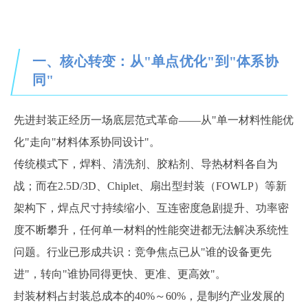
一、核心转变：从
"单点优化"到"体系协
同"
先进封装正经历一场底层范式革命
——从"单一材料性能优
化"走向"材料体系协同设计"。
传统模式下，焊料、清洗剂、胶粘剂、导热材料各自为
战；而在
2.5D/3D、Chiplet、扇出型封装（FOWLP）等新
架构下，焊点尺寸持续缩小、互连密度急剧提升、功率密
度不断攀升，任何单一材料的性能突进都无法解决系统性
问题。行业已形成共识：竞争焦点已从"谁的设备更先
进"，转向"谁协同得更快、更准、更高效"。
封装材料占封装总成本的
40%～60%，是制约产业发展的