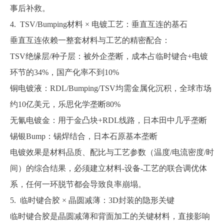
事后补救。
4. TSV/Bumping材料 × 电镀工艺：垂直互连的基石
垂直互连依赖一整套材料与工艺的精密配合：
TSV绝缘层/种子层：被外企垄断，成本占临时键合+电镀
环节的34%，国产化率不到10%
铜电镀液：
RDL/Bumping/TSV均需金属化沉积，全球市场
约10亿美元，乐思化学垄断80%
无氰电镀金：用于金凸块
+RDL线路，日本田中几乎垄断
锡银
Bump：锡焊结合，日本石原基本垄断
电镀效果是材料品质、配比与工艺参数（温度
/电流密度/时
间）的综合结果，必须建立材料-设备-工艺的联合调优体
系，任何一环脱节都会导致良率崩塌。
5. 临时键合胶 × 晶圆减薄：3D封装的隐形关键
临时键合胶是晶圆减薄和背面加工的关键材料，直接影响