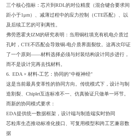
三个核心指标：芯片到
RDL的对位精度（混合键合要求间
距小于1μm）、减薄过程中的应力控制（CTE匹配）、以
及后续工艺的可剥离性。
弗劳恩霍夫
IZM的研究表明：当用铜柱填充有机电介质过
孔时，CTE不匹配会导致铜-电介质界面裂纹。这再次印证
了一个原则——材料选择必须与封装结构设计同步进行，
而不是设计完再去找材料。
6. EDA × 材料-工艺：协同的"中枢神经"
这是当前最具变革性的协同方向。传统模式下，设计与制
造割裂、
Chiplet互连标准不一、仿真验证只做单一环节。
而新的协同模式要求：
EDA提供统一数据框架，设计端与制造端实时协同
芯粒库生态推动标准化接口、可复用模型和跨工艺兼容数
据