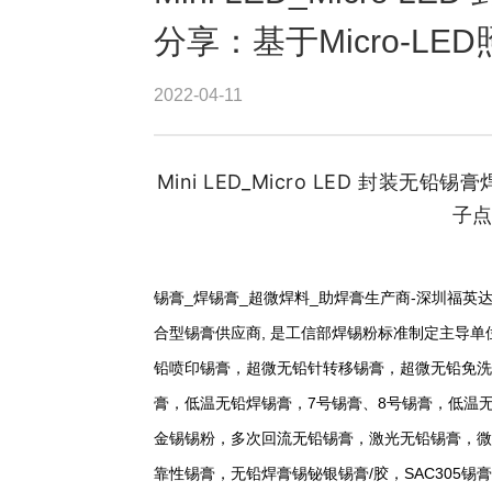
分享：基于Micro-L
2022-04-11
Mini LED_Micro LED 封装无
子
锡膏_焊锡膏_超微焊料_助焊膏生产商-深圳福
合型锡膏供应商, 是工信部焊锡粉标准制定主导
铅喷印锡膏，超微无铅针转移锡膏，超微无铅免洗
膏，低温无铅焊锡膏，7号锡膏、8号锡膏，低温
金锡锡粉，多次回流无铅锡膏，激光无铅锡膏，微
靠性锡膏，无铅焊膏锡铋银锡膏/胶，SAC305