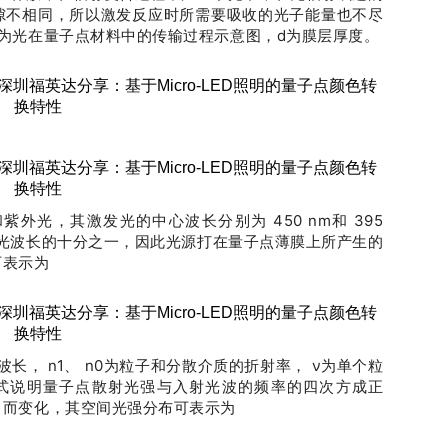
隙不相同，所以激发反应时所需要吸收的光子能量也不尽
为光在量子点材料中的传输过程示意图，d为膜层厚度。
外光，其激发光的中心波长分别为 450 nm和 395
光波长的十分之一，因此光源打在量子点薄膜上所产生的
可表示为
射波长， n1、 n0为粒子和分散介质的折射率， ν为单个粒
）式说明量子点散射光强与入射光波的频率的四次方成正
向而变化，其空间光强分布可表示为