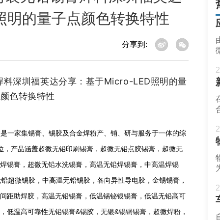
ED照明的量子点颜色转换特性
分享到:
2
铅锡膏焊料深圳福英达分享：基于Micro-LED照明的量
点颜色转换特性
2
英达是一家集锡膏、锡胶及合金焊粉产、销、研与服务于一体的综
P
单位，产品涵盖超微无铅印刷锡膏，超微无铅点胶锡膏，超微无
焊锡膏，超微无铅水洗锡膏，高温无铅焊锡膏，中高温焊锡
无铅超微锡胶，中高温无铅锡胶，各向异性导电胶，金锡锡膏，
2
间距助焊胶，高温无铅锡膏，低温锡铋银锡膏，低温无铅高可
锡膏，低温高可靠性无铅锡膏&锡胶，无银&锡铜锡膏，超微焊粉，