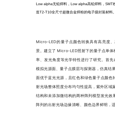
Low alpha无铅焊料，Low alpha高铅焊
造T2-T10全尺寸超微合金焊粉的电子级封装材料
Micro-LED的量子点颜色转换具有高
景。建立了 Micro-LED照射下的量子
率、发光角度等光学特性进行了研究。首先在Lig
模拟光源面、量子点膜层与探测器，仿真结果表
面优于蓝光光源，且红色和绿色量子点颜色
射光场整体照度分布均匀性提高，紫外区域漏
结构和未添加微结构的两种阵列模型发光效
阵列的出射光场边缘清晰、颜色边界鲜明，