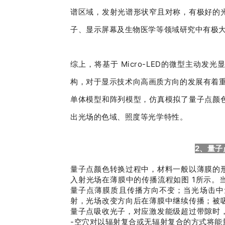
谱区域，发射光谱形状窄且对称，有极好的
子、显示屏幕及生物医学等领域研究中有极
综上，将基于 Micro-LED的微型主动
构，对于显示技术向高画质方向的发展有着重要
单体模型和阵列模型，仿真模拟了量子点颜
出光场的色域、照度等光学特性。
2、量
量子点颜色转换过程中，材料一般以薄膜的
入射光场在薄膜中的传播流程如图 1所示。
量子点薄膜质且传播方向不变；当光场击中
射，光场改变方向后在薄膜中继续传播；被
量子点吸收光子，对应激发能级超过带隙时
-空穴对以辐射复合或无辐射复合的方式将能