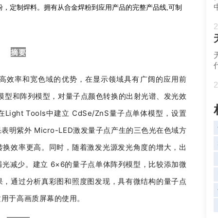
料，SMT粉，定制焊料。拥有从合金焊粉到应用产品的完整产品线,可制
。
2
摘要
亮度、高效率和宽色域的优势，在显示领域具有广阔的应用前
2
点单体模型和阵列模型，对量子点颜色转换的出射光谱、发光效
ht Tools中建立 CdSe/ZnS量子点单体模型，设置
明紫外 Micro-LED激发量子点产生的三色光在色域方
转换效率更高。同时，随着激发光源发光角度的增大，出
光减少。建立 6×6的量子点单体阵列模型，比较添加微
果，通过分析真彩图和照度图发现，具有微结构的量子点
适用于高画质屏幕的使用。