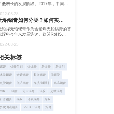
中低增长的发展阶段。2017年，中国汽
识别。定位。跟踪。网络或系统的监控和
车产量达到2000辆，901.81万辆，成为
管理。物联网市场封装锡膏焊料方案提供
022-03-28
近十年的阶段性高峰。从那时起，它已经
商深圳福英达分享：物联网概述。
无铅锡膏如何分类？如何实现无铅焊料替代有铅焊料？
连续三年下降，这意味着如果中国汽车工
业进入股票游戏时代。在这个关键的竞争
无铅焊无铅锡膏作为含铅焊无铅锡膏的替
节点上，汽车领域的变化也随之而来。不
代焊料今年来发展迅速。欧盟RoHS
少新技术成为汽车行业发展的新动力。车
ISO9453 和日本JEIDA等都明确规定：
规级无铅锡膏焊料解决方案提供商深圳福
022-03-25
Pb含量<0.1wt%(1000ppm)的焊料合金可
英达分享：Mini LED 车载应用与自动驾
定义为无铅焊料合金。为什么发展无铅焊
驶传感器
料？无铅锡膏如何分类？如何实现无铅焊
相关标签
料替代有铅焊料？为什么说全面实现无铅
焊料替代有铅焊料是一项复杂的系统工
锡膏
锡膏印刷
焊锡膏
助焊膏
助焊剂
程？
水洗锡膏
针管锡膏
超微锡膏
助焊胶
点胶锡膏
低温锡膏
免洗助焊剂
高温锡膏
MiniLED锡膏
无铅锡膏
锡胶
超微锡膏
针管锡膏
锡粉
环氧锡膏
焊粉
多次回流锡膏
SAC305锡膏
焊膏