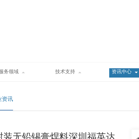
服务领域
技术支持
资讯中心
D_Micro LED 封装无铅锡膏焊料深圳福英达分享：基于Micro-L
业资讯
 LED 封装无铅锡膏焊料深圳福英达