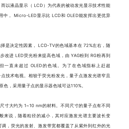
而以液晶显示（ LCD）为代表的被动发光显示技术性能
用中， Micro-LED显示比 LCD和 OLED能发挥出更优异
是决定性因素， LCD-TV的色域基本在 72%左右，随
始逐步改进 LED荧光粉来提高色域，由 YAG粉到 RG粉再到
%，但一直未超过 OLED的色域。为了在色域指标上赶超
了量子点技术电视。相较于荧光粉发光，量子点激发光谱窄且
原色，采用量子点的显示器色域可达110%。
的尺寸大约为 1~10 nm的材料。不同尺寸的量子点有不同
般来说，随着粒径的减小，其对应激发光谱主要波长变
可调，荧光的发射、激发带宽都覆盖了从紫外到红外的光