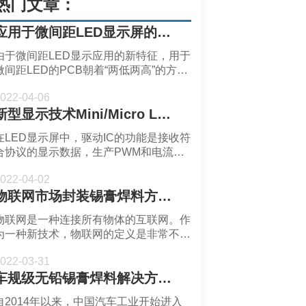
热门文章：
应用于微间距LED显示屏的Print Circuit Board 的趋势与新需求_微间距LED显示屏封装无铅锡膏焊料深圳福英达分享
由于微间距LED显示应用的新特征，用于
微间距LED的PCB朝着“两低两高”的方向
发展：即低翘曲、低涨缩、高模量和高导
022-04-06
热。高导热的特性是为了解决微间距LED
新型显示技术Mini/Micro LED微间距封装无铅超微锡膏焊料深圳福英达分享：微间距LED驱动IC发展趋势
显示屏整体发热量大从而需要更快的散热
问题，高导热性可以延长LED和驱动IC的
在LED显示屏中，驱动IC的功能是接收符
使用寿命。低翘曲、低涨缩、高模量特性
合协议的显示数据，生产PWM和电流时
是为了解决提高微间距LED良率的问题。
间变化、输出和亮度灰度刷新等相关
微间距LED显示屏封装无铅锡膏焊料深圳
022-04-02
PWM电流，点亮LED。随着点间距缩
福英达分享：应用于微间距LED显示屏的
物联网市场封装锡膏焊料方案提供商深圳福英达分享：物联网概述
小。驱动IC的功耗占比增大，因此，进入
rint Circ
微间距时代，节能是驱动IC需要关注的问
物联网是一种连接所有物体的互联网。作
题。新型显示技术Mini/Micro LED微间距
为一种新技术，物联网的定义是非常不同
封装无铅超微锡膏焊料深圳福英达分享：
的。目前，一个广泛的定义是：物联网使
微间距LED驱动IC发展趋势
022-03-31
用射频识别阅读器。传感器。红外传感
车规级无铅锡膏焊料解决方案提供商深圳福英达分享：Mini LED 车载应用与自动驾驶传感器
器。全球定位系统。激光扫描仪等信息收
集设备或系统根据协议将任何项目与互联
自2014年以来，中国汽车工业开始进入
网连接，进行通信和信息交换，实现智能