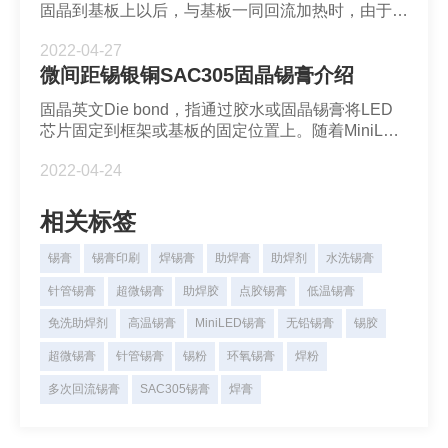
固晶到基板上以后，与基板一同回流加热时，由于热
膨胀系数不同，Mini LED Die 与基板膨胀幅度不
2022-04-27
同，对于本身尺寸在几十微米的焊盘来讲，这种膨胀
微间距锡银铜SAC305固晶锡膏介绍
大小的差异影响更大。
固晶英文Die bond，指通过胶水或固晶锡膏将LED
芯片固定到框架或基板的固定位置上。随着MiniLED
背光和MiniLED直显技术的发展，Diebound固晶技
2022-04-24
术也被用于MiniLED背光和MiniLED直显电视和显示
包装。
相关标签
锡膏
锡膏印刷
焊锡膏
助焊膏
助焊剂
水洗锡膏
针管锡膏
超微锡膏
助焊胶
点胶锡膏
低温锡膏
免洗助焊剂
高温锡膏
MiniLED锡膏
无铅锡膏
锡胶
超微锡膏
针管锡膏
锡粉
环氧锡膏
焊粉
多次回流锡膏
SAC305锡膏
焊膏