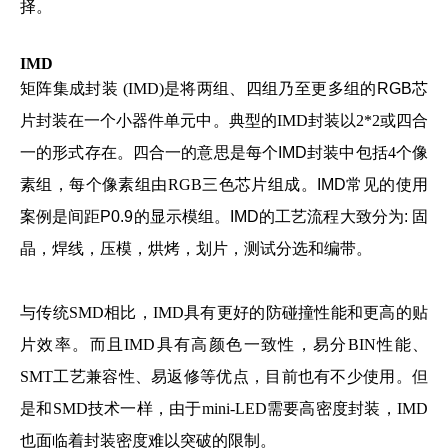
择。
IMD
矩阵集成封装
(IMD)
是将两组、四组乃至更多组的RGB芯
片封装在一个小器件单元中
。典型的
IMD
封装
以
2*2或
四合
一的形式存在。四合一的意思是每个IMD封装中
包括
4个
像
素组，每个
像素组由
RGB三色芯片组成
。IMD常见的使用
案例是间距P0.9的显示模组。IMD的工艺流程大致分为: 固
晶，焊线，压模，烘烤，划片，测试分选和编带。
与传统
SMD相比，IMD具有更好的防碰撞性能和更高的贴
片效率。而且IMD具有高颜色一致性，
易分BIN性能、
SMT工艺兼容性、易返修等优点，目前也有不少使用。但
是
和SMD技术一样，由于mini-LED需要高密度封装，IMD
也面临着封装密度难以突破的限制。