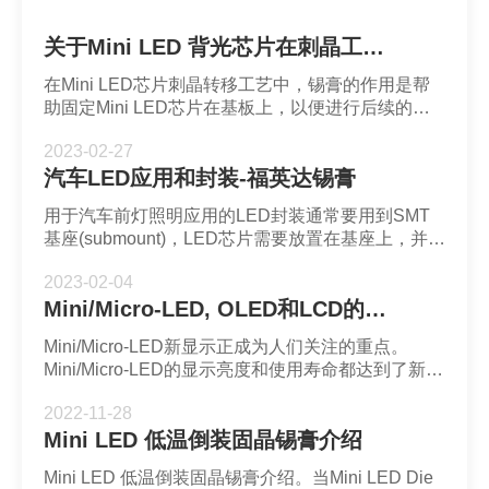
关于Mini LED 背光芯片在刺晶工艺中锡膏黏度的选择-深圳市福英达
在Mini LED芯片刺晶转移工艺中，锡膏的作用是帮
助固定Mini LED芯片在基板上，以便进行后续的加
工和封装。Mini LED芯片刺晶转移工艺对锡膏的粘
2023-02-27
着力有一定的要求，以确保Mini LED芯片能够稳定
汽车LED应用和封装-福英达锡膏
地粘在基板上，避免在转移过程中移动或脱落。
用于汽车前灯照明应用的LED封装通常要用到SMT
基座(submount)，LED芯片需要放置在基座上，并在
芯片上面形成荧光粉层以实现波长转换。p-n结的两
2023-02-04
端可以通过引线键合或倒装形式与电触点连接。LED
Mini/Micro-LED, OLED和LCD的比较_福英达Mini-LED锡膏
芯片倒装键合是将基板(substrate)朝上和p-GaN层朝
下的形式放置在基座或电极上，从而实现LED封装。
Mini/Micro-LED新显示正成为人们关注的重点。
LED封装再通过回流工艺焊接在PCB上。
Mini/Micro-LED的显示亮度和使用寿命都达到了新高
度，并且mini-LED可实现局部调光背光技术达到高
2022-11-28
动态范围。Mini/Micro-LED和OLED芯片都可以用作
Mini LED 低温倒装固晶锡膏介绍
发射显示器。在最近几年还诞生了使用mini-LED作
为LCD的背光模组的技术，吸引了很多业内人士关
Mini LED 低温倒装固晶锡膏介绍。当Mini LED Die
注。