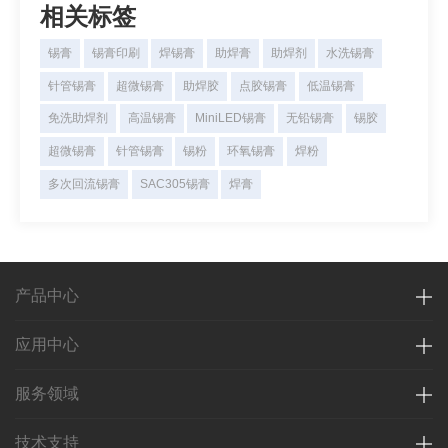
相关标签
锡膏
锡膏印刷
焊锡膏
助焊膏
助焊剂
水洗锡膏
针管锡膏
超微锡膏
助焊胶
点胶锡膏
低温锡膏
免洗助焊剂
高温锡膏
MiniLED锡膏
无铅锡膏
锡胶
超微锡膏
针管锡膏
锡粉
环氧锡膏
焊粉
多次回流锡膏
SAC305锡膏
焊膏
产品中心
应用中心
服务领域
技术支持