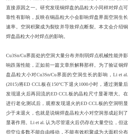
直接原因之一。研究发现铜焊盘的晶粒大小同样对焊点可
靠性有影响，反映在铜晶粒大小会影响焊盘界面空洞生长
速率。空洞积聚成为裂纹并导致焊点断裂。本文会介绍铜
焊盘晶粒大小对焊点的影响。
Cu3Sn/Cu界面处的空洞
大量分布并削弱焊点机械性能并影
响跌落性能，正如前一篇文章所解释那样
。为了验证铜焊
盘晶粒大小对Cu3Sn/Cu界面的空洞生长的影响，Li et al.
(2015)将ED CCL板在150°C下退火1000小时，通过测量后
发现退火后再回流的
ED CCL板
的晶粒尺寸显著增大。在
进行老化测试后，观察发现退火的
ED CCL板的空洞明显
少于未退火，也就是说铜焊盘晶粒大小对空洞形成起到了
显著作用。Li et al. 认为尽管退火后仍存在大量空位，但这
些空位多数不能自由移动，不能有效积聚成为大面积分布