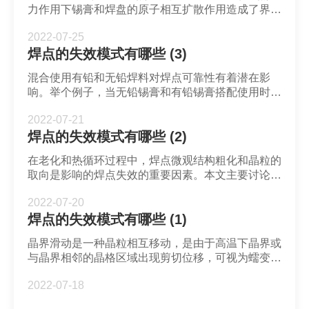
力作用下锡膏和焊盘的原子相互扩散作用造成了界面
IMC生长。
2022-07-25
焊点的失效模式有哪些 (3)
混合使用有铅和无铅焊料对焊点可靠性有着潜在影
响。举个例子，当无铅锡膏和有铅锡膏搭配使用时会
发生向后兼容性。Sn63Pb37锡膏熔点要低于SAC合
2022-07-21
金，因此焊盘上的Sn63Pb37会先熔化，而SAC焊球
焊点的失效模式有哪些 (2)
仍未熔化。熔化后的Pb会扩散到SAC焊球晶粒边
界，从而产生的焊点性质不稳定且容易失效。
在老化和热循环过程中，焊点微观结构粗化和晶粒的
取向是影响的焊点失效的重要因素。本文主要讨论锡
晶粒大小和取向对无铅焊点热机械响应和可靠性的影
2022-07-20
响。
焊点的失效模式有哪些 (1)
晶界滑动是一种晶粒相互移动，是由于高温下晶界或
与晶界相邻的晶格区域出现剪切位移，可视为蠕变过
程出现的变形机理。晶界滑动会在晶界处生成应力，
2022-07-18
并使该处出现楔形裂纹。