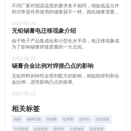
不同厂家对固晶温度的要求各不相同，例如低温元件
和功率器件所使用的锡膏就不一样。因此锡膏需要能
够适应不同的封装温度。
2022-08-25
无铅锡膏电迁移现象介绍
由于电子产品集成化和小型化水平高，电迁移现象成
为了影响锡膏焊接质量的一大元凶。
2022-08-24
锡膏合金比例对焊接凸点的影响
无铅焊料的特性会受到配方的影响，例如助焊剂和合
金比例，进而影响凸点的效果。
2022-08-22
相关标签
锡膏
锡膏印刷
焊锡膏
助焊膏
助焊剂
水洗锡膏
针管锡膏
超微锡膏
助焊胶
点胶锡膏
低温锡膏