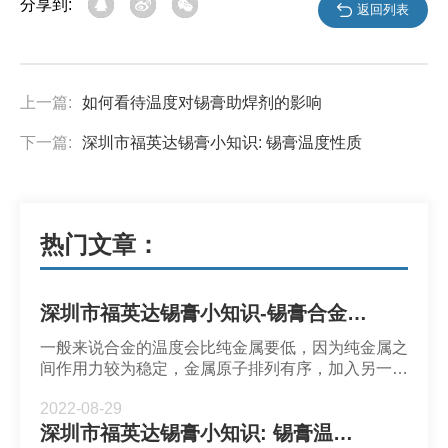
分享到:
返回列表
上一篇:
如何看待温度对锡膏助焊剂的影响
下一篇:
深圳市福英达锡膏小知识: 锡膏温度性质
热门文章：
深圳市福英达锡膏小知识-锡膏合金成分
一般来说合金的温度会比纯金属要低，因为纯金属之
间作用力较为稳定，金属原子排列有序，加入另一种
金属则会增加作用力并影响金属内部排列从而改变内
2022-08-29
能和温度。
深圳市福英达锡膏小知识: 锡膏温度性质