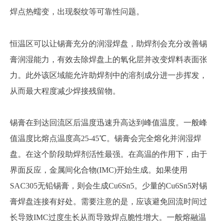
焊点热蠕变，出现裂纹等可靠性问题。
恒温区可以让锡膏充分的润湿焊盘，助焊剂会充分改善锡
膏润湿能力，有效去除焊盘上的氧化层并改变焊料表面张
力。此外该区域能允许助焊剂中的溶剂成分进一步挥发，
从而最大程度减少焊接残留物。
锡膏在到达回流区后温度迅速升高达到峰值温度。一般峰
值温度比熔点温度高
25-45℃。锡膏会完全熔化并润湿焊
盘。在这个阶段助焊剂活性最强。在高温的作用下，由于
界面反应，金属间化合物(IMC)开始生成。如果使用
SAC305无铅锡膏，则会生成Cu6Sn5。少量的Cu6Sn5对锡
膏焊盘连接有好处。需要注意的是，应该避免回流时间过
长导致IMC过度生长从而导致焊点脆性增大。一般熔融温