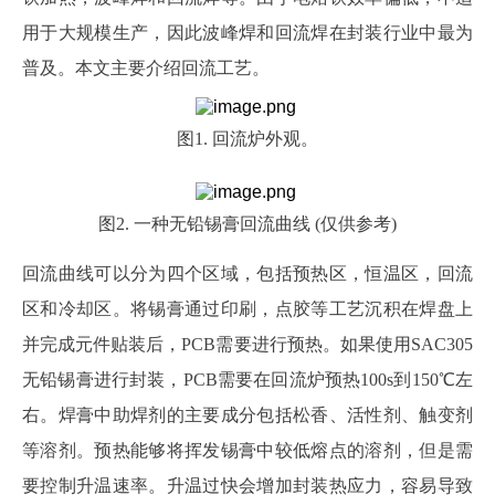
用于大规模生产，因此波峰焊和回流焊在封装行业中最为
普及。本文主要介绍回流工艺。
图
1. 回流炉外观。
图
2. 一种无铅锡膏回流曲线 (仅供参考)
回流曲线可以分为四个区域，包括预热区，恒温区，回流
区和冷却区。
将锡膏通过印刷，点胶等工艺沉积在焊盘上
并完成元件贴装后，
PCB需要进行预热。如果使用SAC305
无铅锡膏进行封装，PCB需要在回流炉预热100s到150℃左
右。
焊膏中助焊剂的主要成分包括松香、活性剂、
触变剂
等溶剂
。预热
能够将挥发锡膏
中较低熔点的溶剂
，
但是
需
要控制升温速率。
升温过快会增加封装热应力，容易导致