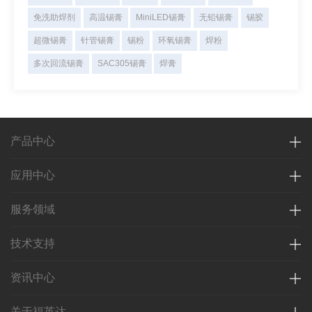
免洗助焊剂
高温锡膏
MiniLED锡膏
无铅锡膏
锡胶
超微锡膏
针管锡膏
锡粉
环氧锡膏
焊粉
多次回流锡膏
SAC305锡膏
焊膏
产品中心
应用中心
服务领域
技术支持
资讯中心
关于福英达