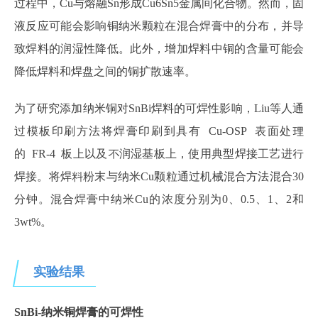
过程中，Cu与熔融Sn形成Cu6Sn5金属间化合物。然而，固
液反应可能会影响铜纳米颗粒在混合焊膏中的分布，并导
致焊料的润湿性降低。此外，增加焊料中铜的含量可能会
降低焊料和焊盘之间的铜扩散速率。
为了研究添加纳米铜对SnBi焊料的可焊性影响，Liu等人通
过模板印刷方法将
焊膏印刷
到具有 Cu‑OSP 表面处理
的 FR‑4 板上以及不润湿基板上，使用典型焊接工艺进行
焊接。将焊料粉末与纳米Cu颗粒通过机械混合方法混合30
分钟。混合焊膏中纳米Cu的浓度分别为0、0.5、1、2和
3wt%。
实验结果
SnBi‑纳米铜焊膏的可焊性