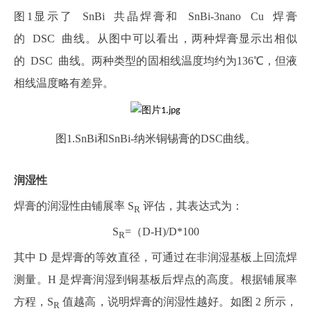
图1显示了 SnBi 共晶焊膏和 SnBi‑3nano Cu 焊膏
的 DSC 曲线。从图中可以看出，两种焊膏显示出相似
的 DSC 曲线。两种类型的固相线温度均约为136℃，但液
相线温度略有差异。
图1.SnBi和SnBi-纳米铜锡膏的DSC曲线。
润湿性
焊膏的润湿性由铺展率 S
评估，其表达式为：
R
S
=（D-H)/D*100
R
其中 D 是焊膏的等效直径，可通过在非润湿基板上回流焊
测量。H 是焊膏润湿到铜基板后焊点的高度。根据铺展率
方程，S
值越高，说明焊膏的润湿性越好。如图 2 所示，
R