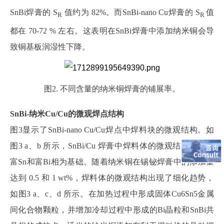
SnBi焊膏的 S
值约为 82%。而SnBi-nano Cu焊膏的 S
值
R
R
都在 70-72 % 左右。这表明在SnBi焊膏中添加纳米铜会导
致铜基板润湿性下降。
图2. 不同含量的纳米铜焊膏的铺展率。
SnBi‑纳米Cu/Cu的微观焊点结构
图3显示了SnBi-nano Cu/Cu焊点中焊料块的微观结构。如
图3 a、b 所示，SnBi/Cu 焊膏中焊料体的微观结构主要以
富Sn和富Bi相为基础。随着纳米铜在锡铋焊膏中的添加量
达到 0.5 和 1 wt%，焊料体的微观结构出现了细化趋势，
如图3 a、c、d 所示。在加热过程中形成固体Cu6Sn5金属
间化合物颗粒，并增加冷却过程中形成的Bi晶粒和SnBi共