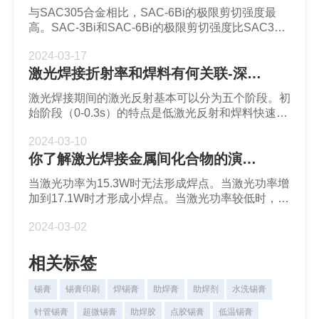
与SAC305合金相比，SAC-6Bi的极限剪切强度最
高。SAC-3Bi和SAC-6Bi的极限剪切强度比SAC305
分别增加了122%和127%。剪切强度的增加是由与
2024-03-17
Ag和Bi的存在产生了固溶硬化和沉淀硬化作用。
激光焊接折射率和焊料有何关联-深圳福英达
激光焊接期间的激光反射基本可以分为五个阶段。初
始阶段（0-0.3s）的特点是低激光反射和焊料快速升
温。 在这个阶段中，激光反射从23%缓慢增加到
2024-03-10
28%，焊料吸收大量热量，温度迅速从200℃升至
你了解激光焊接金属间化合物的演变吗-深圳福英达
249℃。第二阶段（0.3-0.4s）是激光反射的快速上
升时刻且温度保持在247-249℃。
当激光功率为15.3W时无法形成焊点。当激光功率增
加到17.1W时才形成小焊点。当激光功率较低时，热
输入较低，焊料吸收的能量未能超过克服表面张力的
2024-03-02
能量阈值。因此，焊料球需要很长时间才能克服表面
张力并扩散到周围。
相关标签
锡膏
锡膏印刷
焊锡膏
助焊膏
助焊剂
水洗锡膏
针管锡膏
超微锡膏
助焊胶
点胶锡膏
低温锡膏