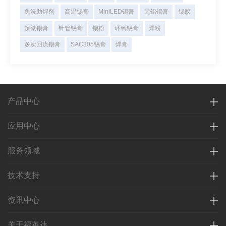
免洗助焊剂
高温锡膏
MiniLED锡膏
无铅锡膏
锡胶
超微锡膏
针管锡膏
锡粉
环氧锡膏
焊粉
多次回流锡膏
SAC305锡膏
焊膏
产品中心
应用中心
服务领域
技术支持
资讯中心
关于福英达